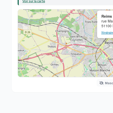
Voir sur la carte
Reims
rue Ma
51100 
Itinérair
Masqu