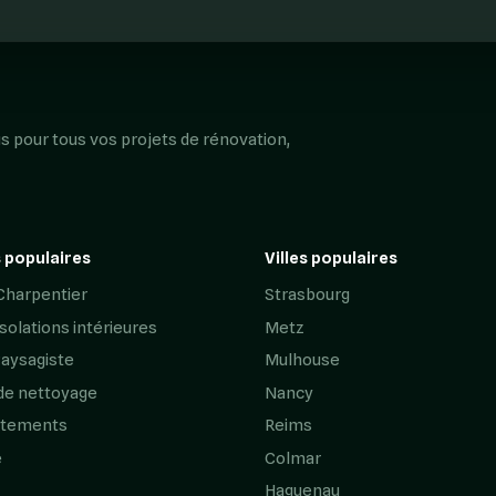
s pour tous vos projets de rénovation,
 populaires
Villes populaires
Charpentier
Strasbourg
Isolations intérieures
Metz
Paysagiste
Mulhouse
de nettoyage
Nancy
êtements
Reims
e
Colmar
Haguenau