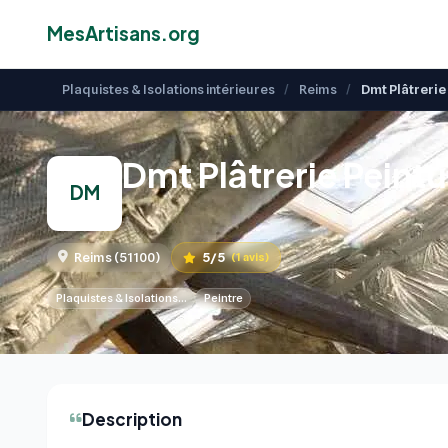
MesArtisans.org
Plaquistes & Isolations intérieures
/
Reims
/
Dmt Plâtrerie
Dmt Plâtrerie Peintu
DM
5/5
Reims (51100)
(1 avis)
Plaquistes & Isolations…
Peintre
Description