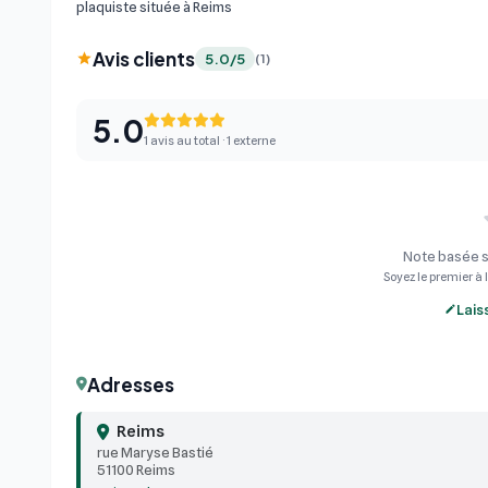
plaquiste située à Reims
Avis clients
5.0/5
(1)
5.0
1 avis au total · 1 externe
Note basée su
Soyez le premier à l
Lais
Adresses
Reims
rue Maryse Bastié
51100 Reims