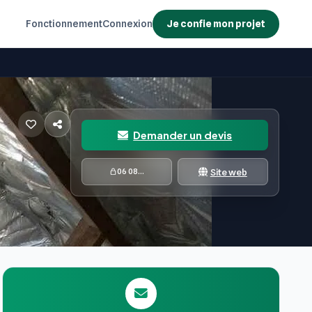
PRINCIPAL
Fonctionnement
Je confie mon projet
Connexion
Demander un devis
Site web
06 08...