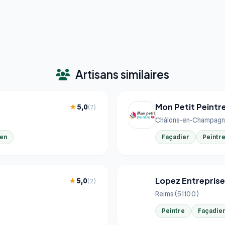
Artisans similaires
Mon Petit Peintr
★
5,0
(7)
Châlons-en-Champagn
ien
Façadier
Peintr
Lopez Entrepris
★
5,0
(2)
LO
Reims (51100)
Peintre
Façadie