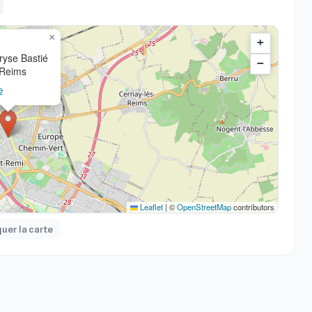
×
+
ryse Bastié
−
Reims
e
Leaflet
|
©
OpenStreetMap
contributors
er la carte