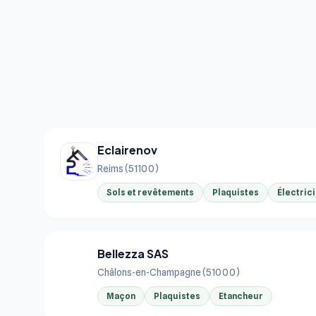
Eclairenov
Reims (51100)
Sols et revêtements
Plaquistes
Électric
Bellezza SAS
BE
Châlons-en-Champagne (51000)
Maçon
Plaquistes
Etancheur