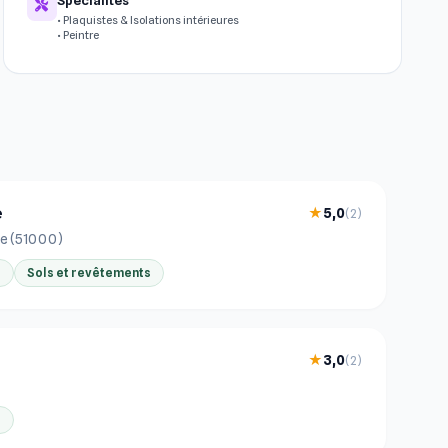
• Plaquistes & Isolations intérieures
• Peintre
e
★
5,0
(2)
e (51000)
e
Sols et revêtements
e
★
3,0
(2)
r