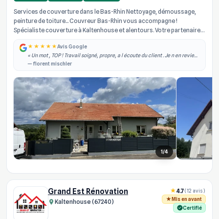
Services de couverture dans le Bas-Rhin Nettoyage, démoussage,
peinture de toiture... Couvreur Bas-Rhin vous accompagne !
Spécialiste couverture à Kaltenhouse et alentours. Votre partenaire
de confian...
Avis Google
« Un mot , TOP ! Travail soigné, propre, a l écoute du client . Je n en reviens
toujours pas du travail effectué sur ma toiture. Je recommande vivement
— florent mischler
! »
1/4
Grand Est Rénovation
4.7
(12 avis)
Mis en avant
Kaltenhouse (67240)
Certifié