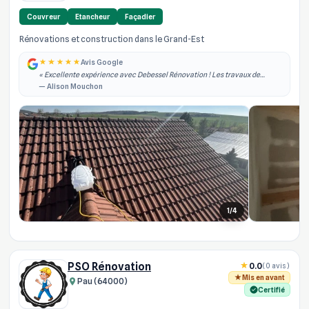
Couvreur
Etancheur
Façadier
Rénovations et construction dans le Grand-Est
Avis Google
« Excellente expérience avec Debessel Rénovation ! Les travaux de
rénovation intérieure ont été réalisés rapidement, dans les délais
— Alison Mouchon
annoncés et avec un grand pro... »
1/4
PSO Rénovation
0.0
(0 avis)
Mis en avant
Pau (64000)
Certifié