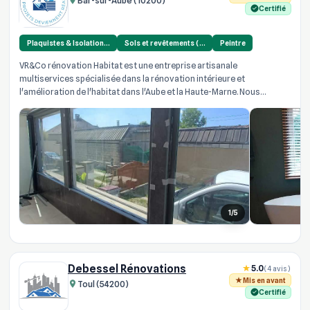
Bar-sur-Aube (10200)
Certifié
Plaquistes & Isolation…
Sols et revêtements (…
Peintre
VR&Co rénovation Habitat est une entreprise artisanale
multiservices spécialisée dans la rénovation intérieure et
l'amélioration de l'habitat dans l'Aube et la Haute-Marne. Nous
intervenons directemen...
1/5
Debessel Rénovations
5.0
(4 avis)
Mis en avant
Toul (54200)
Certifié