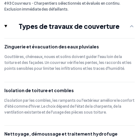
493 Couvreurs - Charpentiers sélectionnés et évalués en continu.
Exclusion immédiate des défaillants.
Types de travaux de couverture
Zinguerie et évacuation des eaux pluviales
Gouttières, chéneaux, noues et solins doivent guider l'eau loin de la
toiture et des façades. Un couvreur vérifie les pentes, les raccords et les
points sensibles pour limiter les infiltrations et les traces d'humidité.
Isolation de toiture et combles
L'isolation par les combles, les rampants ou l'extérieur améliore le confort
d'été comme d'hiver. Le choix dépend de l'état de la charpente, de la
ventilation existante et de l'usage des pièces sous toiture.
Nettoyage, démoussage et traitement hydrofuge