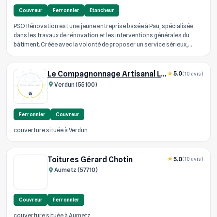
Couvreur
Ferronnier
Etancheur
PSO Rénovation est une jeune entreprise basée à Pau, spécialisée
dans les travaux de rénovation et les interventions générales du
bâtiment. Créée avec la volonté de proposer un service sérieux,
réacti...
Le Compagnonnage Artisanal L C A
5.0
(10 avis)
Verdun (55100)
Ferronnier
Couvreur
couverture située à Verdun
Toitures Gérard Chotin
5.0
(10 avis)
Aumetz (57710)
Couvreur
Ferronnier
couverture située à Aumetz