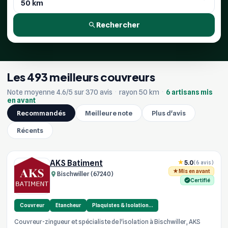
Rechercher
Les 493 meilleurs couvreurs
Note moyenne 4.6/5 sur 370 avis
·
rayon 50 km
·
6 artisans mis
en avant
Recommandés
Meilleure note
Plus d'avis
Récents
AKS Batiment
5.0
(6 avis)
Mis en avant
Bischwiller (67240)
Certifié
Couvreur
Etancheur
Plaquistes & Isolation…
Couvreur-zingueur et spécialiste de l'isolation à Bischwiller, AKS