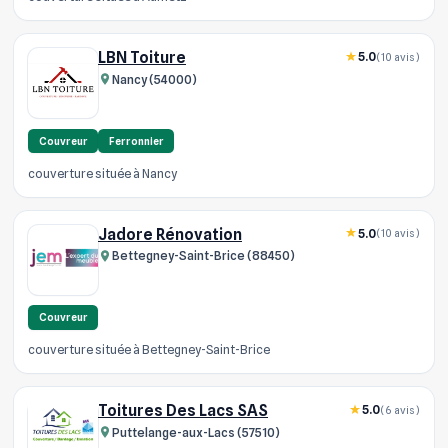
LBN Toiture
5.0
(10 avis)
Nancy (54000)
Couvreur
Ferronnier
couverture située à Nancy
Jadore Rénovation
5.0
(10 avis)
Bettegney-Saint-Brice (88450)
Couvreur
couverture située à Bettegney-Saint-Brice
Toitures Des Lacs SAS
5.0
(6 avis)
Puttelange-aux-Lacs (57510)