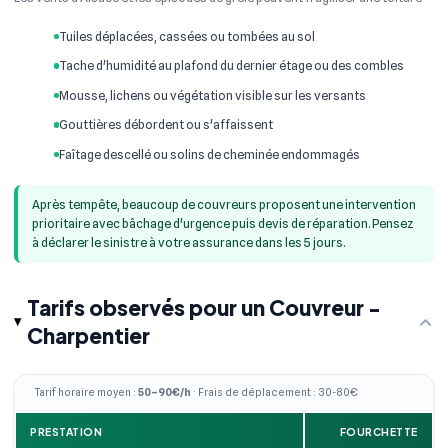
Tuiles déplacées, cassées ou tombées au sol
Tache d'humidité au plafond du dernier étage ou des combles
Mousse, lichens ou végétation visible sur les versants
Gouttières débordent ou s'affaissent
Faîtage descellé ou solins de cheminée endommagés
Après tempête, beaucoup de couvreurs proposent une intervention
prioritaire avec bâchage d'urgence puis devis de réparation. Pensez
à déclarer le sinistre à votre assurance dans les 5 jours.
Tarifs observés pour un Couvreur -
Charpentier
Tarif horaire moyen :
50–90€/h
· Frais de déplacement : 30-80€
PRESTATION
FOURCHETTE