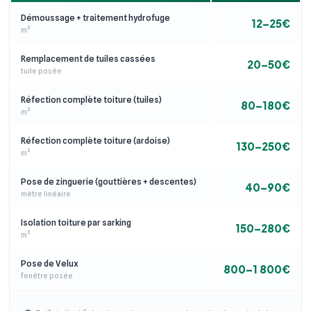
Démoussage + traitement hydrofuge
12–25€
m²
Remplacement de tuiles cassées
20–50€
tuile posée
Réfection complète toiture (tuiles)
80–180€
m²
Réfection complète toiture (ardoise)
130–250€
m²
Pose de zinguerie (gouttières + descentes)
40–90€
mètre linéaire
Isolation toiture par sarking
150–280€
m²
Pose de Velux
800–1 800€
fenêtre posée