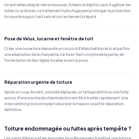
Un entretien adapté retire mousses, lichens et dépôts sans fragiliser les
tuiles ou ardoises. Le traitement hydrofuge peut prolonger la protection
lorsque le support est sain et correctement préparé.
Pose de Velux, lucarne et fenêtre de toit
Créer une ouverture demande un raccord d'étanchéité précis et parfois
une adaptation de la charpente. L'artisan tient compte de la pente, de
l'orientation et des règles locales avant la pose.
Réparation urgente de toiture
Après un coup de vent, une tuile déplacée, un faîtage abîmé ou une fuite
autour d'une souche de cheminée doivent être traités rapidement. Une
intervention provisoire peut sécuriser la maison avant la réparation
définitive.
Toiture endommagée ou fuites après tempête ?
Les vents d'Alsace et les épisodes de grêle peuvent fragiliser une toiture