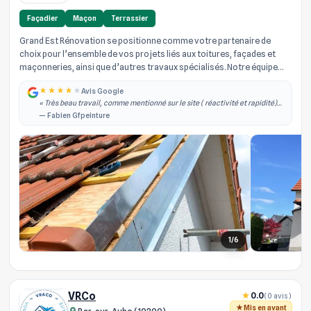
Façadier
Maçon
Terrassier
Grand Est Rénovation se positionne comme votre partenaire de
choix pour l’ensemble de vos projets liés aux toitures, façades et
maçonneries, ainsi que d’autres travaux spécialisés. Notre équipe
d’arti...
Avis Google
« Très beau travail, comme mentionné sur le site ( réactivité et rapidité)
effectivement je les ai contacté dans la semaine qui à suivi j'ai obtenu un
— Fabien Gfpeinture
rdv, il est... »
1/6
VRCo
0.0
(0 avis)
Mis en avant