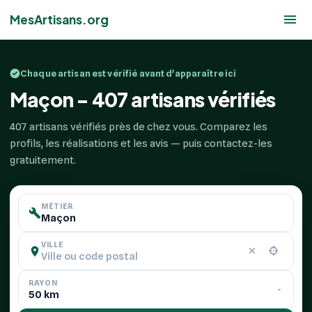
MesArtisans.org
Chaque artisan est vérifié avant d'apparaître ici
Maçon - 407 artisans vérifiés
407 artisans vérifiés près de chez vous. Comparez les
profils, les réalisations et les avis — puis contactez-les
gratuitement.
MÉTIER
VILLE
RAYON