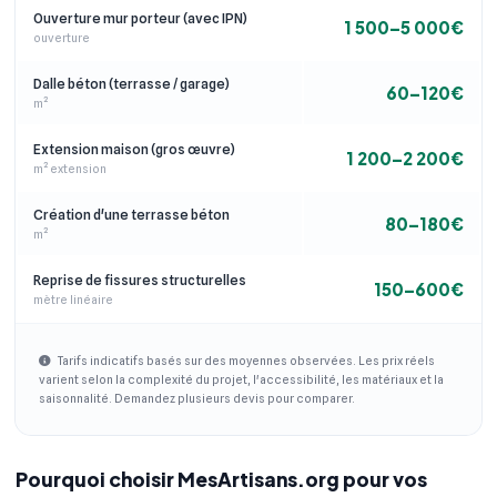
Ouverture mur porteur (avec IPN)
1 500–5 000€
ouverture
Dalle béton (terrasse / garage)
60–120€
m²
Extension maison (gros œuvre)
1 200–2 200€
m² extension
Création d'une terrasse béton
80–180€
m²
Reprise de fissures structurelles
150–600€
mètre linéaire
Tarifs indicatifs basés sur des moyennes observées. Les prix réels
varient selon la complexité du projet, l'accessibilité, les matériaux et la
saisonnalité. Demandez plusieurs devis pour comparer.
Pourquoi choisir MesArtisans.org pour vos