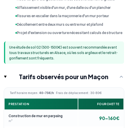
Affaissement visible d'un mur, d'une dalle ou d'un plancher
Fissures en escalier dans la maçonnerie d'un mur porteur
Décollement entre deux murs ou entre mur et plafond
Projet d'extension ou ouverture nécessitant calculs de structure
Une étude de sol G2 (500-1500€) est souvent recommandée avant
tous travaux structurels en Alsace, où les sols argileux et le retrait-
gonflement sont fréquents.
Tarifs observés pour un Maçon
Tarif horaire moyen :
40–75€/h
· Frais de déplacement : 30-80€
PRESTATION
FOURCHETTE
Construction de mur en parpaing
90–160€
m²