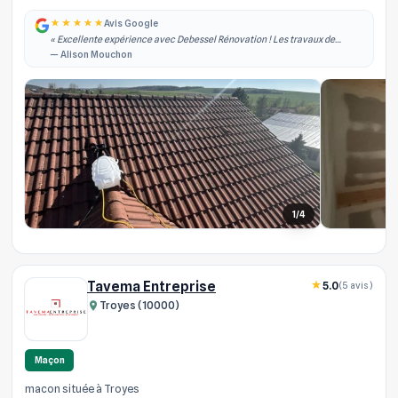
Avis Google
« Excellente expérience avec Debessel Rénovation ! Les travaux de
rénovation intérieure ont été réalisés rapidement, dans les délais
— Alison Mouchon
annoncés et avec un grand pro... »
1/4
Tavema Entreprise
5.0
(5 avis)
Troyes (10000)
Maçon
macon située à Troyes