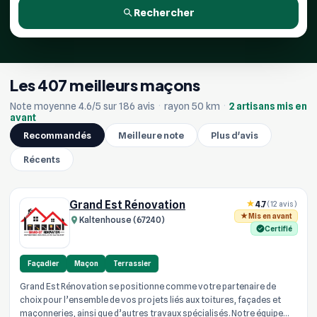
Rechercher
Les 407 meilleurs maçons
Note moyenne 4.6/5 sur 186 avis
·
rayon 50 km
·
2 artisans mis en
avant
Recommandés
Meilleure note
Plus d'avis
Récents
Grand Est Rénovation
4.7
(12 avis)
Mis en avant
Kaltenhouse (67240)
Certifié
Façadier
Maçon
Terrassier
Grand Est Rénovation se positionne comme votre partenaire de
choix pour l’ensemble de vos projets liés aux toitures, façades et
maçonneries, ainsi que d’autres travaux spécialisés. Notre équipe