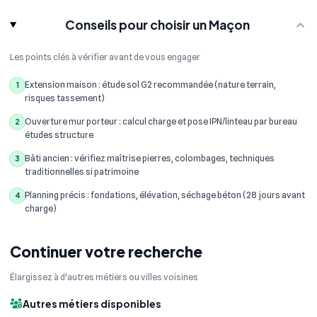
Conseils pour choisir un Maçon
Les points clés à vérifier avant de vous engager
Extension maison : étude sol G2 recommandée (nature terrain,
1
risques tassement)
Ouverture mur porteur : calcul charge et pose IPN/linteau par bureau
2
études structure
Bâti ancien : vérifiez maîtrise pierres, colombages, techniques
3
traditionnelles si patrimoine
Planning précis : fondations, élévation, séchage béton (28 jours avant
4
charge)
Continuer votre recherche
Élargissez à d'autres métiers ou villes voisines
Autres métiers disponibles