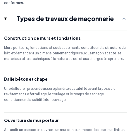
conformes.
Types de travaux de maçonnerie
Construction de murs et fondations
Murs porteurs, fondations et soubassements constituent la structure du
bâti et demandent un dimensionnement rigoureux. Le maçon adapte les
matériaux et les techniques à la nature du sol et aux charges à reprendre.
Dalle béton et chape
Une dalle bien préparée assure planéité et stabilité avant la pose d'un
revêtement. Le ferraillage, le coulage et le temps de séchage
conditionnent la solidité de l'ouvrage.
Ouverture de mur porteur
Agrandir un espace en ouvrant un mur porteur impose la pose d'un linteau