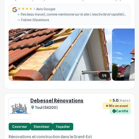
d’arti...
Avis Google
« Très beau travail, comme mentionné sur le site ( réactivité et rapidité)
effectivement je les ai contacté dans la semaine qui à suivi j'ai obtenu un
— Fabien Gfpeinture
rdv, il est... »
1/6
Debessel Rénovations
5.0
(4 avis)
Mis en avant
Toul (54200)
Certifié
Couvreur
Etancheur
Façadier
Rénovations et construction dans le Grand-Est