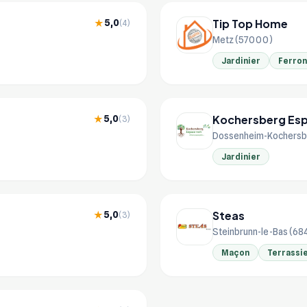
Tip Top Home
5,0
★
(4)
Metz (57000)
Jardinier
Ferron
Kochersberg Esp
5,0
★
(3)
Dossenheim-Kochersbe
Jardinier
Steas
5,0
★
(3)
Steinbrunn-le-Bas (68
Maçon
Terrassi