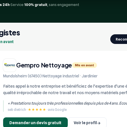
s 24h
Service
100% gratuit
, sans engagement
gistes
Reco
en avant
Gempro Nettoyage
Mis en avant
Mundolsheim (67450)
Nettoyage industriel · Jardinier
Faites appel à notre entreprise et bénéficiez de l'expertise d'une é
qualité irréprochable de notre travail et nos moyens matériels pe
sauront vous appo...
« Prestations toujours très professionnelles depuis plus de 4 ans. Eco
seb dietrich ·
★★★★★
· avis Google
Demander un devis gratuit
Voir le profil
→