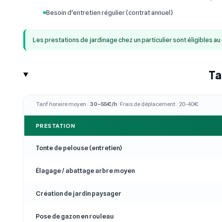
Besoin d'entretien régulier (contrat annuel)
Les prestations de jardinage chez un particulier sont éligibles a
Ta
Tarif horaire moyen :
30–55€/h
· Frais de déplacement : 20-40€
PRESTATION
Tonte de pelouse (entretien)
Élagage / abattage arbre moyen
Création de jardin paysager
Pose de gazon en rouleau