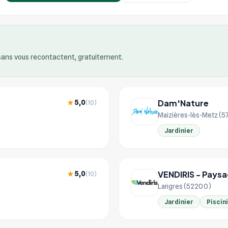
isans vous recontactent, gratuitement.
Dam'Nature
5,0
★
(10)
Maizières-lès-Metz (
Jardinier
VENDIRIS - Paysag
5,0
★
(10)
Langres (52200)
Jardinier
Piscin