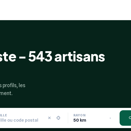
te - 543 artisans
profils, les
ement.
ILLE
RAYON