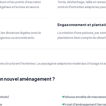
ions et les points d'eau selon
Tonte, désherbage, taille et ramas
 végétaux et la mise en œuvre.
contrat d'entretien adapte les pa
Engazonnement et plantat
 les distances légales avec le
La création d'une pelouse, par sem
dangereux ou encombrants.
plantations tient compte du climat l
ée structurent l'extérieur. Le paysagiste adapte les matériaux à l'usage et au
d'un nouvel aménagement ?
 chute)
Pelouse envahie de mauvaises
te
Projet d'aménagement (terrass