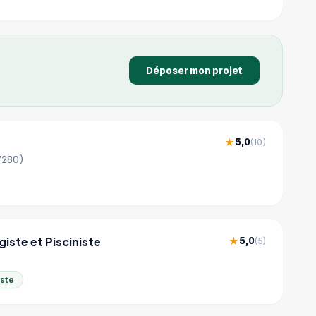
Déposer mon projet
5,0
★
(10)
57280)
iste et Pisciniste
5,0
★
(5)
iste