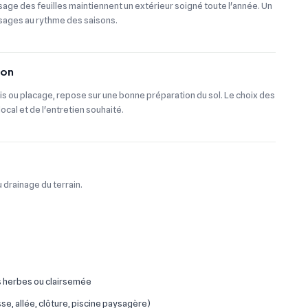
sage des feuilles maintiennent un extérieur soigné toute l'année. Un
ssages au rythme des saisons.
ion
is ou placage, repose sur une bonne préparation du sol. Le choix des
ocal et de l'entretien souhaité.
 drainage du terrain.
 herbes ou clairsemée
e, allée, clôture, piscine paysagère)