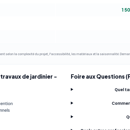
1 5
ent selon la complexité du projet, l'accessibilité, les matériaux et la saisonnalité. Dem
travaux de jardinier -
Foire aux Questions (F
Quel ta
Comment 
vention
onnels
Q