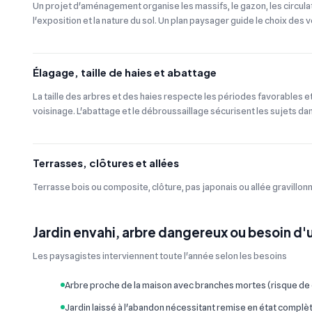
Un projet d'aménagement organise les massifs, le gazon, les circulat
l'exposition et la nature du sol. Un plan paysager guide le choix des
Élagage, taille de haies et abattage
La taille des arbres et des haies respecte les périodes favorables et
voisinage. L'abattage et le débroussaillage sécurisent les sujets 
Terrasses, clôtures et allées
Terrasse bois ou composite, clôture, pas japonais ou allée gravillonn
Jardin envahi, arbre dangereux ou besoin 
Les paysagistes interviennent toute l'année selon les besoins
Arbre proche de la maison avec branches mortes (risque de
Jardin laissé à l'abandon nécessitant remise en état complè