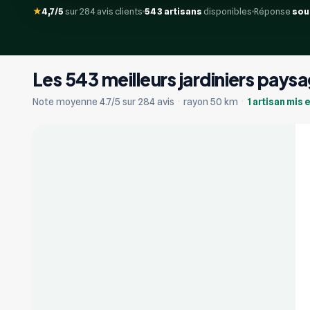
★
4,7/5
sur 284 avis clients
543 artisans
disponibles
Réponse
sou
Les 543 meilleurs jardiniers paysa
+3
Note moyenne 4.7/5 sur 284 avis
·
rayon 50 km
·
1 artisan mis 
Vérifié