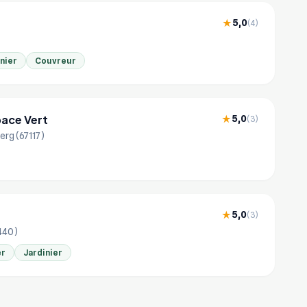
5,0
★
(4)
nier
Couvreur
ace Vert
5,0
★
(3)
rg (67117)
5,0
★
(3)
440)
er
Jardinier