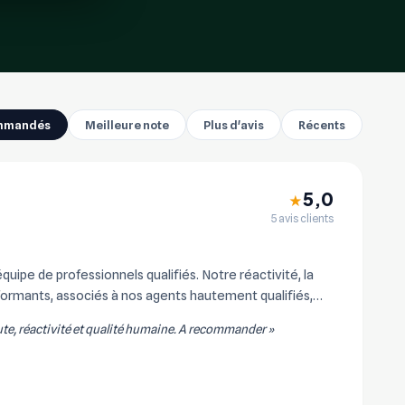
mmandés
Meilleure note
Plus d'avis
Récents
5,0
★
5 avis clients
quipe de professionnels qualifiés. Notre réactivité, la
rformants, associés à nos agents hautement qualifiés,
ute, réactivité et qualité humaine. A recommander »