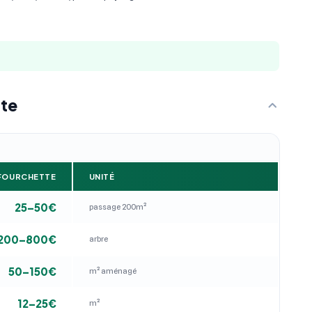
ste
FOURCHETTE
UNITÉ
25–50€
passage 200m²
200–800€
arbre
50–150€
m² aménagé
12–25€
m²