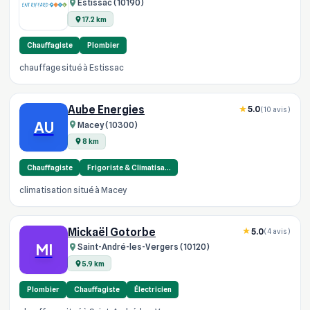
Estissac (10190)
17.2 km
Chauffagiste
Plombier
chauffage situé à Estissac
Aube Energies
5.0
(10 avis)
AU
Macey (10300)
8 km
Chauffagiste
Frigoriste & Climatisa…
climatisation situé à Macey
Mickaël Gotorbe
5.0
(4 avis)
MI
Saint-André-les-Vergers (10120)
5.9 km
Plombier
Chauffagiste
Électricien