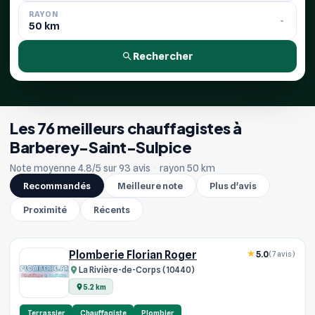
RAYON
Rechercher
Les 76 meilleurs chauffagistes à
Barberey-Saint-Sulpice
Note moyenne 4.8/5 sur 93 avis
·
rayon 50 km
Recommandés
Meilleure note
Plus d'avis
Proximité
Récents
Plomberie Florian Roger
5.0
(7 avis)
La Rivière-de-Corps (10440)
5.2 km
Terrassier
Chauffagiste
Plombier