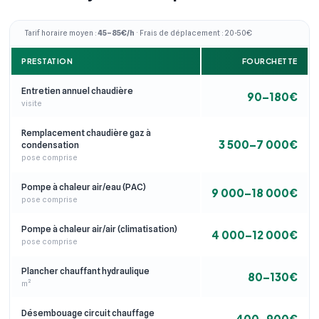
Tarif horaire moyen :
45–85€/h
· Frais de déplacement : 20-50€
PRESTATION
FOURCHETTE
Entretien annuel chaudière
90–180€
visite
Remplacement chaudière gaz à
3 500–7 000€
condensation
pose comprise
Pompe à chaleur air/eau (PAC)
9 000–18 000€
pose comprise
Pompe à chaleur air/air (climatisation)
4 000–12 000€
pose comprise
Plancher chauffant hydraulique
80–130€
m²
Désembouage circuit chauffage
400–900€