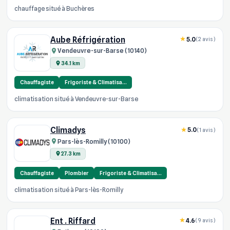
chauffage situé à Buchères
Aube Réfrigération
5.0
(2 avis)
Vendeuvre-sur-Barse (10140)
34.1 km
Chauffagiste
Frigoriste & Climatisa…
climatisation situé à Vendeuvre-sur-Barse
Climadys
5.0
(1 avis)
Pars-lès-Romilly (10100)
27.3 km
Chauffagiste
Plombier
Frigoriste & Climatisa…
climatisation situé à Pars-lès-Romilly
Ent . Riffard
4.6
(9 avis)