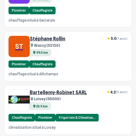
Plombier
Chauffagiste
chauffage situé à Saizerais
Stéphane Rollin
5.0
(1 avis)
ST
Wassy (52130)
39.5 km
Plombier
Chauffagiste
chauffage situé à Allichamps
Bartellemy-Robinet SARL
4.2
(5 avis)
Loisey (55000)
25.9 km
Chauffagiste
Plombier
Frigoriste & Climatisa…
climatisation situé à Loisey