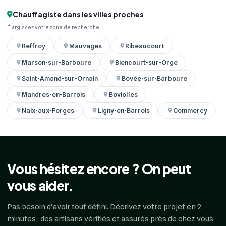
Chauffagiste dans les villes proches
Élargissez votre zone de recherche
Reffroy
Mauvages
Ribeaucourt
Marson-sur-Barboure
Biencourt-sur-Orge
Saint-Amand-sur-Ornain
Bovée-sur-Barboure
Mandres-en-Barrois
Boviolles
Naix-aux-Forges
Ligny-en-Barrois
Commercy
Vous hésitez encore ? On peut
vous aider.
Pas besoin d'avoir tout défini. Décrivez votre projet en 2
minutes : des artisans vérifiés et assurés près de chez vous