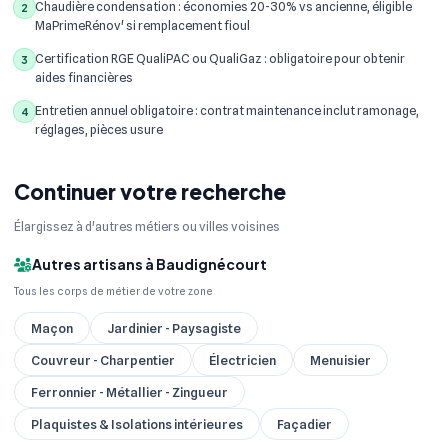
Chaudière condensation : économies 20-30% vs ancienne, éligible
2
MaPrimeRénov' si remplacement fioul
Certification RGE QualiPAC ou QualiGaz : obligatoire pour obtenir
3
aides financières
Entretien annuel obligatoire : contrat maintenance inclut ramonage,
4
réglages, pièces usure
Continuer votre recherche
Élargissez à d'autres métiers ou villes voisines
Autres artisans à Baudignécourt
Tous les corps de métier de votre zone
Maçon
Jardinier - Paysagiste
Couvreur - Charpentier
Électricien
Menuisier
Ferronnier - Métallier - Zingueur
Plaquistes & Isolations intérieures
Façadier