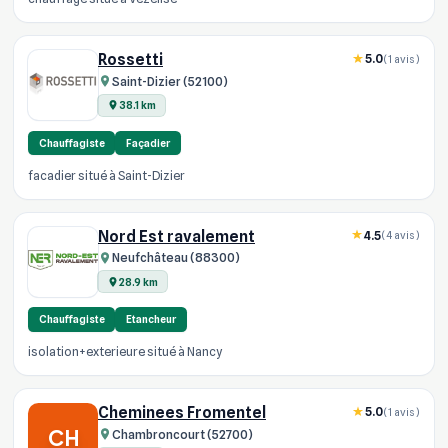
Rossetti
5.0
(1 avis)
Saint-Dizier (52100)
38.1 km
Chauffagiste
Façadier
facadier situé à Saint-Dizier
Nord Est ravalement
4.5
(4 avis)
Neufchâteau (88300)
28.9 km
Chauffagiste
Etancheur
isolation+exterieure situé à Nancy
Cheminees Fromentel
5.0
(1 avis)
CH
Chambroncourt (52700)