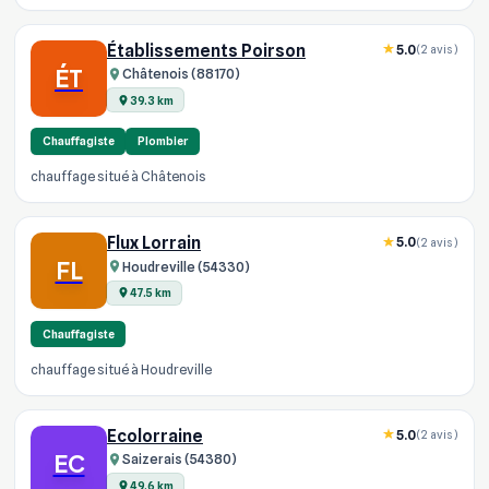
Établissements Poirson
5.0
(2 avis)
ÉT
Châtenois (88170)
39.3 km
Chauffagiste
Plombier
chauffage situé à Châtenois
Flux Lorrain
5.0
(2 avis)
FL
Houdreville (54330)
47.5 km
Chauffagiste
chauffage situé à Houdreville
Ecolorraine
5.0
(2 avis)
EC
Saizerais (54380)
49.6 km