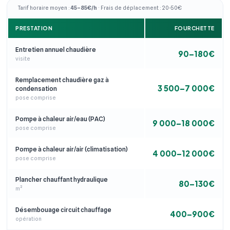
Tarif horaire moyen :
45–85€/h
· Frais de déplacement : 20-50€
PRESTATION
FOURCHETTE
Entretien annuel chaudière
90–180€
visite
Remplacement chaudière gaz à
3 500–7 000€
condensation
pose comprise
Pompe à chaleur air/eau (PAC)
9 000–18 000€
pose comprise
Pompe à chaleur air/air (climatisation)
4 000–12 000€
pose comprise
Plancher chauffant hydraulique
80–130€
m²
Désembouage circuit chauffage
400–900€
opération