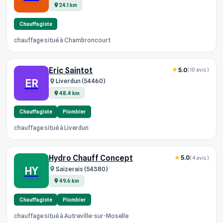
24.1 km
Chauffagiste
chauffage situé à Chambroncourt
Eric Saintot
5.0
(10 avis)
ER
Liverdun (54460)
48.4 km
Chauffagiste
Plombier
chauffage situé à Liverdun
Hydro Chauff Concept
5.0
(4 avis)
HY
Saizerais (54380)
49.6 km
Chauffagiste
Plombier
chauffage situé à Autreville-sur-Moselle