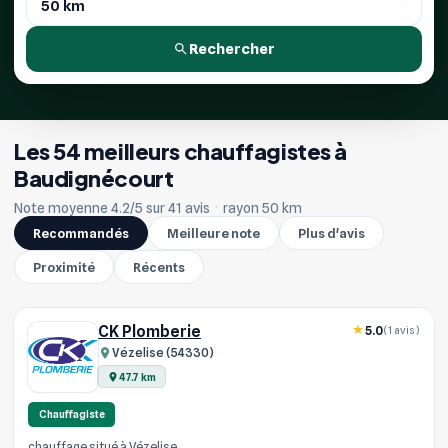
Rechercher
Les 54 meilleurs chauffagistes à
Baudignécourt
Note moyenne 4.2/5 sur 41 avis
·
rayon 50 km
Recommandés
Meilleure note
Plus d'avis
Proximité
Récents
CK Plomberie
5.0
(1 avis)
Vézelise (54330)
47.7 km
Chauffagiste
chauffage situé à Vézelise