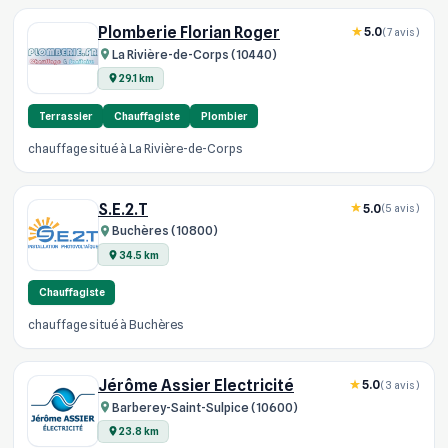
Plomberie Florian Roger
5.0
(7 avis)
La Rivière-de-Corps (10440)
29.1 km
Terrassier
Chauffagiste
Plombier
chauffage situé à La Rivière-de-Corps
S.E.2.T
5.0
(5 avis)
Buchères (10800)
34.5 km
Chauffagiste
chauffage situé à Buchères
Jérôme Assier Electricité
5.0
(3 avis)
Barberey-Saint-Sulpice (10600)
23.8 km