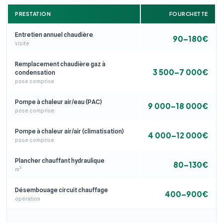
PRESTATION
FOURCHETTE
Entretien annuel chaudière
90–180€
visite
Remplacement chaudière gaz à
3 500–7 000€
condensation
pose comprise
Pompe à chaleur air/eau (PAC)
9 000–18 000€
pose comprise
Pompe à chaleur air/air (climatisation)
4 000–12 000€
pose comprise
Plancher chauffant hydraulique
80–130€
m²
Désembouage circuit chauffage
400–900€
opération