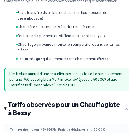
Symptômes typiques d'un dysfonctionnement à régler avant l'hiver
Radiateurs froids en bas et chauds en haut (besoin de
désembouage)
Chaudière qui se met en sécurité régulièrement
Bruits de claquement ou sifflements dans les tuyaux
Chauffage qui peine à monter en température dans certaines
pièces
Facture de gaz qui augmente sans changement d'usage
L'entretien annuel d'une chaudière est obligatoire. Le remplacement
par une PAC est éligible à MaPrimeRénov' (jusqu'à 5000€) et aux
Certificats d'Économies d'Énergie (CEE).
Tarifs observés pour un Chauffagiste
à Bessy
Tarif horaire moyen :
45–85€/h
· Frais de déplacement : 20-50€