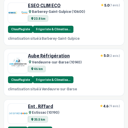
ESEO CLIM ECO
5.0
(1 avis)
Barberey-Saint-Sulpice (10600)
23.8 km
Chauffagiste
Frigoriste & Climatisa…
climatisation situé à Barberey-Saint-Sulpice
Aube Réfrigération
5.0
(2 avis)
Vendeuvre-sur-Barse (10140)
46 km
Chauffagiste
Frigoriste & Climatisa…
climatisation situé à Vendeuvre-sur-Barse
Ent . Riffard
4.6
(9 avis)
Estissac (10190)
35.5 km