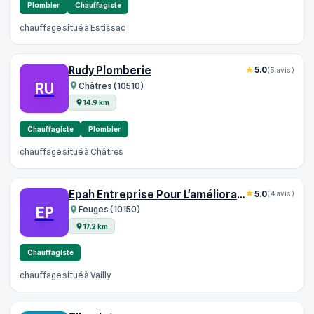
Plombier
Chauffagiste
chauffage situé à Estissac
Rudy Plomberie
5.0
(5 avis)
RU
Châtres (10510)
14.9 km
Chauffagiste
Plombier
chauffage situé à Châtres
Epah Entreprise Pour L'amélioration De L'habitat
5.0
(4 avis)
EP
Feuges (10150)
17.2 km
Chauffagiste
chauffage situé à Vailly