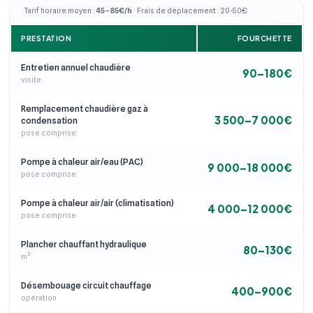
Tarif horaire moyen :
45–85€/h
· Frais de déplacement : 20-50€
PRESTATION
FOURCHETTE
Entretien annuel chaudière
90–180€
visite
Remplacement chaudière gaz à
3 500–7 000€
condensation
pose comprise
Pompe à chaleur air/eau (PAC)
9 000–18 000€
pose comprise
Pompe à chaleur air/air (climatisation)
4 000–12 000€
pose comprise
Plancher chauffant hydraulique
80–130€
m²
Désembouage circuit chauffage
400–900€
opération