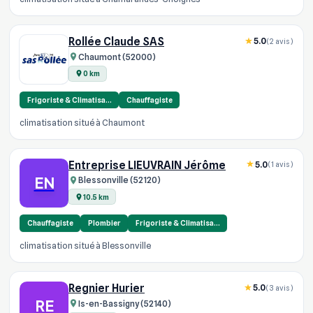
Rollée Claude SAS
5.0
(2 avis)
Chaumont (52000)
0 km
Frigoriste & Climatisa…
Chauffagiste
climatisation situé à Chaumont
Entreprise LIEUVRAIN Jérôme
5.0
(1 avis)
EN
Blessonville (52120)
10.5 km
Chauffagiste
Plombier
Frigoriste & Climatisa…
climatisation situé à Blessonville
Regnier Hurier
5.0
(3 avis)
RE
Is-en-Bassigny (52140)