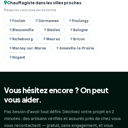
Chauffagiste dans les villes proches
Élargissez votre zone de recherche
Foulain
Darmannes
Poulangy
Blessonville
Biesles
Bologne
Richebourg
Meures
Bricon
Marnay-sur-Marne
Annéville-la-Prairie
Nogent
Vous hésitez encore ? On peut
vous aider.
Pas besoin d'avoir tout défini. Décrivez votre projet en 2
minutes : des artisans vérifiés et assurés près de chez vous
vous recontactent — gratuit, sans engagement, et vous