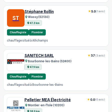
Stéphane Rollin
5.0
(1 avis)
ST
Wassy (52130)
47.3 km
Chauffagiste
Plombier
chauffage situé à Allichamps
SANITECH SARL
3.7
(3 avis)
Bourbonne-les-Bains (52400)
47.9 km
Chauffagiste
Plombier
chauffage situé à Bourbonne-les-Bains
Pelletier MEA Électricité
0.0
(0 avis)
Montier-en-l'Isle (10200)
38.9 km