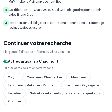
MaPrimeRénov' si remplacement fioul
Certification RGE QualiPAC ou QualiGaz : obligatoire pour obtenir
3
aides financières
Entretien annuel obligatoire : contrat maintenance inclut ramonage,
4
réglages, pièces usure
Continuer votre recherche
Élargissez à d'autres métiers ou villes voisines
Autres artisans à Chaumont
Tous les corps de métier de votre zone
Maçon
Couvreur - Charpentier
Menuisier
Ferronnier - Métallier - Zingueur
Jardinier - Paysagiste
Façadier
Sols et revêtements ( carrelage, parquets ... )
Plombier