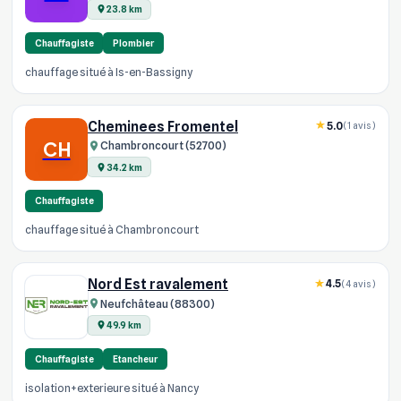
23.8 km
Chauffagiste
Plombier
chauffage situé à Is-en-Bassigny
Cheminees Fromentel
5.0
(1 avis)
CH
Chambroncourt (52700)
34.2 km
Chauffagiste
chauffage situé à Chambroncourt
Nord Est ravalement
4.5
(4 avis)
Neufchâteau (88300)
49.9 km
Chauffagiste
Etancheur
isolation+exterieure situé à Nancy