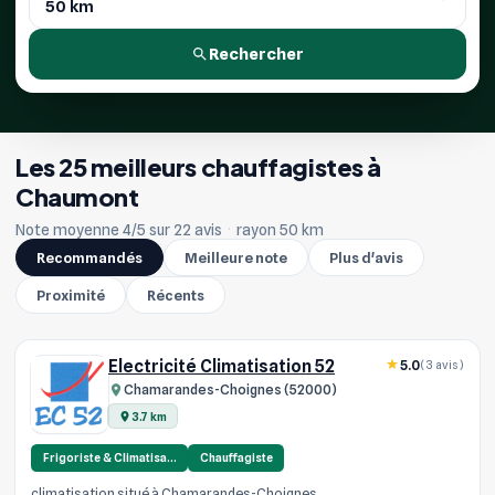
Rechercher
Les 25 meilleurs chauffagistes à
Chaumont
Note moyenne 4/5 sur 22 avis
·
rayon 50 km
Recommandés
Meilleure note
Plus d'avis
Proximité
Récents
Electricité Climatisation 52
5.0
(3 avis)
Chamarandes-Choignes (52000)
3.7 km
Frigoriste & Climatisa…
Chauffagiste
climatisation situé à Chamarandes-Choignes