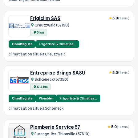
Frigiclim SAS
5.0
(1 avis)
Creutzwald (57150)
0 km
Chauffagiste
Frigoriste & Climatisa…
climatisation situé à Creutzwald
Entreprise Brings SASU
5.0
(1 avis)
Schœneck (57350)
17.4 km
Chauffagiste
Plombier
Frigoriste & Climatisa…
climatisation situé à Schœneck
Plomberie Service 57
5.0
(11 avis)
Rurange-lès-Thionville (57310)