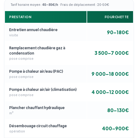
Tarif horaire moyen :
45–85€/h
· Frais de déplacement : 20-50€
PRESTATION
FOURCHETTE
Entretien annuel chaudière
90–180€
visite
Remplacement chaudière gaz à
3 500–7 000€
condensation
pose comprise
Pompe à chaleur air/eau (PAC)
9 000–18 000€
pose comprise
Pompe à chaleur air/air (climatisation)
4 000–12 000€
pose comprise
Plancher chauffant hydraulique
80–130€
m²
Désembouage circuit chauffage
400–900€
opération