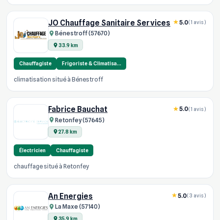
JO Chauffage Sanitaire Services
5.0
(1 avis)
Bénestroff (57670)
33.9 km
Chauffagiste
Frigoriste & Climatisa…
climatisation situé à Bénestroff
Fabrice Bauchat
5.0
(1 avis)
Retonfey (57645)
27.8 km
Électricien
Chauffagiste
chauffage situé à Retonfey
An Energies
5.0
(3 avis)
La Maxe (57140)
35.9 km