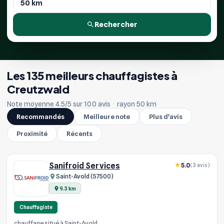
Rechercher
Les 135 meilleurs chauffagistes à
Creutzwald
Note moyenne 4.5/5 sur 100 avis
·
rayon 50 km
Recommandés
Meilleure note
Plus d'avis
Proximité
Récents
Sanifroid Services
5.0
(3 avis)
Saint-Avold (57500)
9.3 km
Chauffagiste
chauffage situé à Saint-Avold