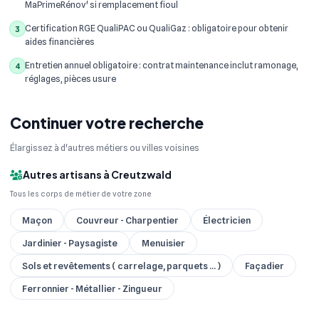
MaPrimeRénov' si remplacement fioul
Certification RGE QualiPAC ou QualiGaz : obligatoire pour obtenir
3
aides financières
Entretien annuel obligatoire : contrat maintenance inclut ramonage,
4
réglages, pièces usure
Continuer votre recherche
Élargissez à d'autres métiers ou villes voisines
Autres artisans à Creutzwald
Tous les corps de métier de votre zone
Maçon
Couvreur - Charpentier
Électricien
Jardinier - Paysagiste
Menuisier
Sols et revêtements ( carrelage, parquets ... )
Façadier
Ferronnier - Métallier - Zingueur