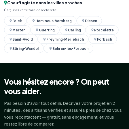
Chauffagiste dans les villes proches
Élargissez votre zone de recherche
Falck
Ham-sous-Varsberg
Diesen
Merten
Guerting
Carling
Porcelette
Saint-Avold
Freyming-Merlebach
Forbach
Stiring-Wendel
Behren-lès-Forbach
Vous hésitez encore ? On peut
vous aider.
Pas besoin d'avoir tout défini. Décrivez votre projet en 2
minutes : des artisans vérifiés et assurés près de chez vous
vous recontactent — gratuit, sans engagement, et vous
restez libre de comparer.