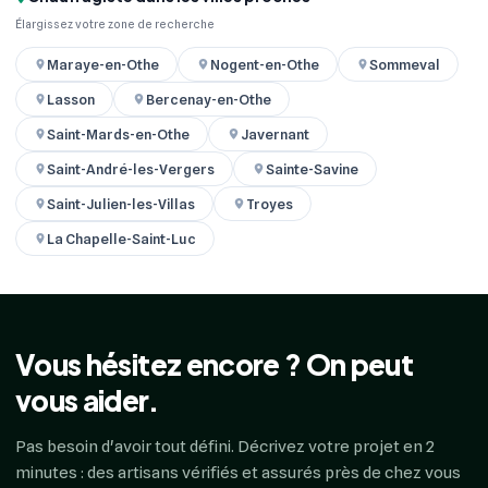
Élargissez votre zone de recherche
Maraye-en-Othe
Nogent-en-Othe
Sommeval
Lasson
Bercenay-en-Othe
Saint-Mards-en-Othe
Javernant
Saint-André-les-Vergers
Sainte-Savine
Saint-Julien-les-Villas
Troyes
La Chapelle-Saint-Luc
Vous hésitez encore ? On peut
vous aider.
Pas besoin d'avoir tout défini. Décrivez votre projet en 2
minutes : des artisans vérifiés et assurés près de chez vous