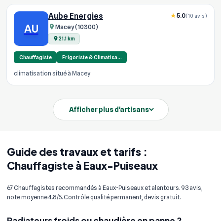
Aube Energies
5.0
(10 avis)
AU
Macey (10300)
21.1 km
Chauffagiste
Frigoriste & Climatisa…
climatisation situé à Macey
Afficher plus d'artisans
Guide des travaux et tarifs :
Chauffagiste à Eaux-Puiseaux
67 Chauffagistes recommandés à Eaux-Puiseaux et alentours. 93 avis,
note moyenne 4.8/5. Contrôle qualité permanent, devis gratuit.
Radiateurs froids ou chaudière en panne ?