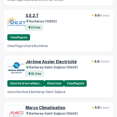
S.E.2.T
5.0
(5 avis)
Buchères (10800)
21.5 km
Chauffagiste
chauffage situé à Buchères
Jérôme Assier Electricité
5.0
(3 avis)
Barberey-Saint-Sulpice (10600)
25.3 km
Sécurité & Surveillanc…
Électricien
Chauffagiste
securite situé à Barberey-Saint-Sulpice
Marco Climatisation
5.0
(2 avis)
Barberey-Saint-Sulpice (10600)