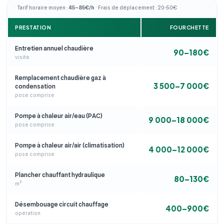
Tarif horaire moyen :
45–85€/h
· Frais de déplacement : 20-50€
PRESTATION
FOURCHETTE
Entretien annuel chaudière
90–180€
visite
Remplacement chaudière gaz à
3 500–7 000€
condensation
pose comprise
Pompe à chaleur air/eau (PAC)
9 000–18 000€
pose comprise
Pompe à chaleur air/air (climatisation)
4 000–12 000€
pose comprise
Plancher chauffant hydraulique
80–130€
m²
Désembouage circuit chauffage
400–900€
opération