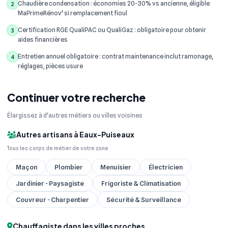
Chaudière condensation : économies 20-30% vs ancienne, éligible
2
MaPrimeRénov' si remplacement fioul
Certification RGE QualiPAC ou QualiGaz : obligatoire pour obtenir
3
aides financières
Entretien annuel obligatoire : contrat maintenance inclut ramonage,
4
réglages, pièces usure
Continuer votre recherche
Élargissez à d'autres métiers ou villes voisines
Autres artisans à Eaux-Puiseaux
Tous les corps de métier de votre zone
Maçon
Plombier
Menuisier
Électricien
Jardinier - Paysagiste
Frigoriste & Climatisation
Couvreur - Charpentier
Sécurité & Surveillance
Chauffagiste dans les villes proches