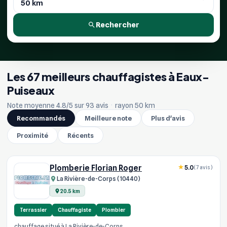
Rechercher
Les 67 meilleurs chauffagistes à Eaux-
Puiseaux
Note moyenne 4.8/5 sur 93 avis
·
rayon 50 km
Recommandés
Meilleure note
Plus d'avis
Proximité
Récents
Plomberie Florian Roger
5.0
(7 avis)
La Rivière-de-Corps (10440)
20.5 km
Terrassier
Chauffagiste
Plombier
chauffage situé à La Rivière-de-Corps