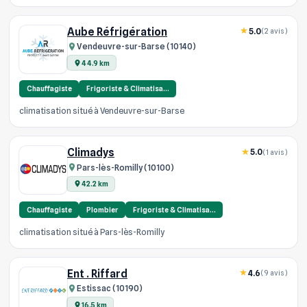
Aube Réfrigération
5.0
(2 avis)
Vendeuvre-sur-Barse (10140)
44.9 km
Chauffagiste
Frigoriste & Climatisa…
climatisation situé à Vendeuvre-sur-Barse
Climadys
5.0
(1 avis)
Pars-lès-Romilly (10100)
42.2 km
Chauffagiste
Plombier
Frigoriste & Climatisa…
climatisation situé à Pars-lès-Romilly
Ent . Riffard
4.6
(9 avis)
Estissac (10190)
16.5 km