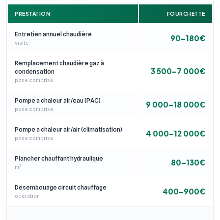
PRESTATION
FOURCHETTE
Entretien annuel chaudière
90–180€
visite
Remplacement chaudière gaz à
3 500–7 000€
condensation
pose comprise
Pompe à chaleur air/eau (PAC)
9 000–18 000€
pose comprise
Pompe à chaleur air/air (climatisation)
4 000–12 000€
pose comprise
Plancher chauffant hydraulique
80–130€
m²
Désembouage circuit chauffage
400–900€
opération