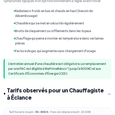
Symptômes typiques d'un dysfonctionnement à régler avant l'hiver
Radiateurs froids en bas et chauds en haut (besoin de
désembouage)
Chaudière qui se met en sécurité régulièrement
Bruits de claquement ou sifflements dans les tuyaux
Chauffage qui peine à monter en température dans certaines
pièces
Facture de gaz qui augmente sans changement d'usage
L'entretien annuel d'une chaudière est obligatoire. Le remplacement
par une PAC est éligible à MaPrimeRénov' (jusqu'à 5000€) et aux
Certificats d'Économies d'Énergie (CEE).
Tarifs observés pour un Chauffagiste
à Éclance
Tarif horaire moyen :
45–85€/h
· Frais de déplacement : 20-50€