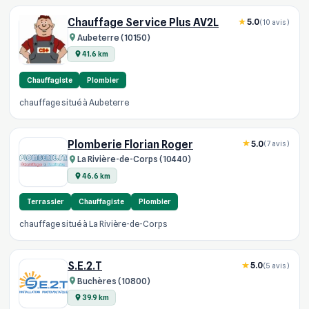
Chauffage Service Plus AV2L
5.0
(10 avis)
Aubeterre (10150)
41.6 km
Chauffagiste
Plombier
chauffage situé à Aubeterre
Plomberie Florian Roger
5.0
(7 avis)
La Rivière-de-Corps (10440)
46.6 km
Terrassier
Chauffagiste
Plombier
chauffage situé à La Rivière-de-Corps
S.E.2.T
5.0
(5 avis)
Buchères (10800)
39.9 km