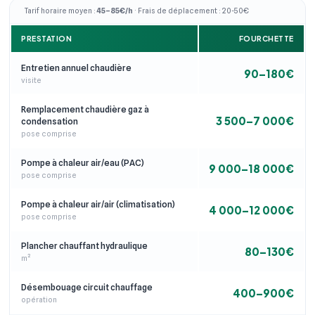
Tarif horaire moyen :
45–85€/h
· Frais de déplacement : 20-50€
PRESTATION
FOURCHETTE
Entretien annuel chaudière
90–180€
visite
Remplacement chaudière gaz à
3 500–7 000€
condensation
pose comprise
Pompe à chaleur air/eau (PAC)
9 000–18 000€
pose comprise
Pompe à chaleur air/air (climatisation)
4 000–12 000€
pose comprise
Plancher chauffant hydraulique
80–130€
m²
Désembouage circuit chauffage
400–900€
opération