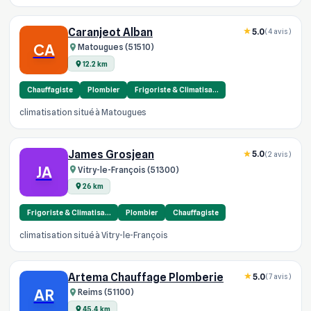
Caranjeot Alban
5.0
(4 avis)
CA
Matougues (51510)
12.2 km
Chauffagiste
Plombier
Frigoriste & Climatisa…
climatisation situé à Matougues
James Grosjean
5.0
(2 avis)
JA
Vitry-le-François (51300)
26 km
Frigoriste & Climatisa…
Plombier
Chauffagiste
climatisation situé à Vitry-le-François
Artema Chauffage Plomberie
5.0
(7 avis)
AR
Reims (51100)
45.4 km