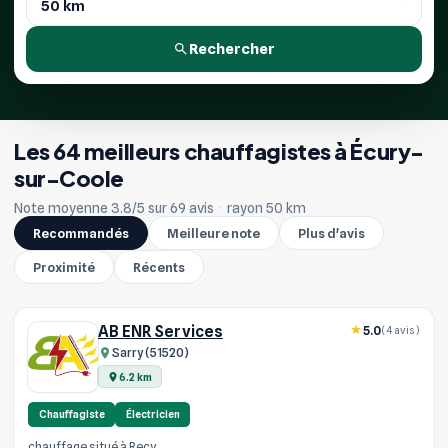
Rechercher
Les 64 meilleurs chauffagistes à Écury-
sur-Coole
Note moyenne 3.8/5 sur 69 avis
·
rayon 50 km
Recommandés
Meilleure note
Plus d'avis
Proximité
Récents
AB ENR Services
5.0
(4 avis)
Sarry (51520)
6.2 km
Chauffagiste
Électricien
chauffage situé à Recy