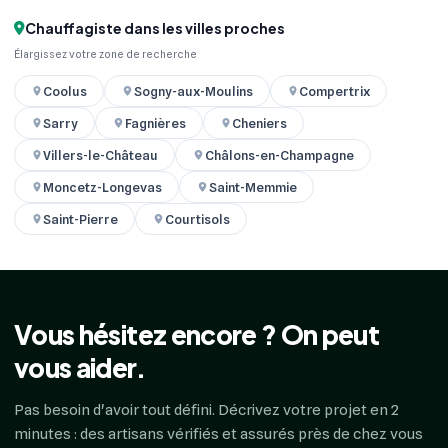
Chauffagiste dans les villes proches
Élargissez votre zone de recherche
Coolus
Sogny-aux-Moulins
Compertrix
Sarry
Fagnières
Cheniers
Villers-le-Château
Châlons-en-Champagne
Moncetz-Longevas
Saint-Memmie
Saint-Pierre
Courtisols
Vous hésitez encore ? On peut
vous aider.
Pas besoin d'avoir tout défini. Décrivez votre projet en 2
minutes : des artisans vérifiés et assurés près de chez vous