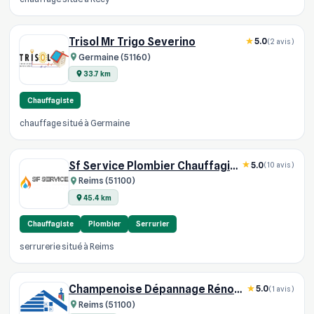
Trisol Mr Trigo Severino
5.0
(2 avis)
Germaine (51160)
33.7 km
Chauffagiste
chauffage situé à Germaine
Sf Service Plombier Chauffagiste
5.0
(10 avis)
Reims (51100)
45.4 km
Chauffagiste
Plombier
Serrurier
serrurerie situé à Reims
Champenoise Dépannage Rénovation
5.0
(1 avis)
Reims (51100)