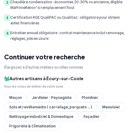
Chaudière condensation : économies 20-30% vs ancienne, éligible
2
MaPrimeRénov' si remplacement fioul
Certification RGE QualiPAC ou QualiGaz : obligatoire pour obtenir
3
aides financières
Entretien annuel obligatoire : contrat maintenance inclut ramonage,
4
réglages, pièces usure
Continuer votre recherche
Élargissez à d'autres métiers ou villes voisines
Autres artisans à Écury-sur-Coole
Tous les corps de métier de votre zone
Maçon
Jardinier - Paysagiste
Plombier
Sols et revêtements ( carrelage, parquets ... )
Menuisier
Nettoyage industriel & Domestique
Façadier
Frigoriste & Climatisation