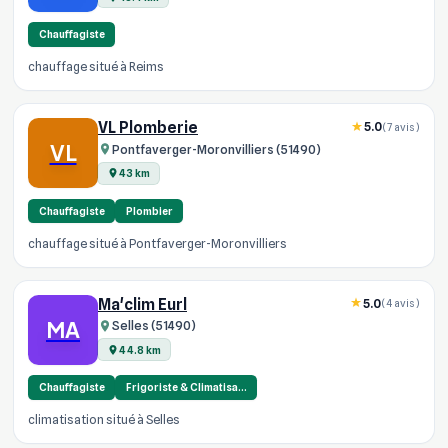
Chauffagiste
chauffage situé à Reims
VL Plomberie
5.0
(7 avis)
VL
Pontfaverger-Moronvilliers (51490)
43 km
Chauffagiste
Plombier
chauffage situé à Pontfaverger-Moronvilliers
Ma'clim Eurl
5.0
(4 avis)
MA
Selles (51490)
44.8 km
Chauffagiste
Frigoriste & Climatisa…
climatisation situé à Selles