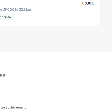
3,0
★
(2)
e (51000)
à 33.6 km
goriste
uit.
ité régulièrement