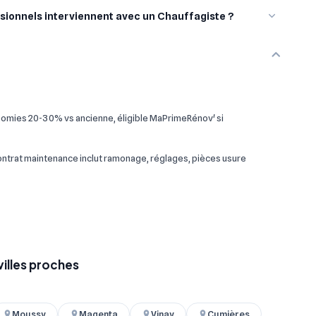
sionnels interviennent avec un Chauffagiste ?
omies 20-30% vs ancienne, éligible MaPrimeRénov' si
 contrat maintenance inclut ramonage, réglages, pièces usure
villes proches
Moussy
Magenta
Vinay
Cumières