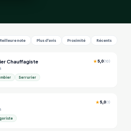
Meilleure note
Plus d'avis
Proximité
Récents
ier Chauffagiste
5,0
★
(10)
m
ombier
Serrurier
5,0
★
(1)
m
goriste