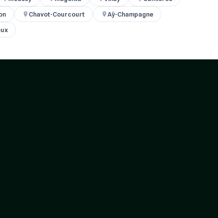
on
Chavot-Courcourt
Aÿ-Champagne
eux