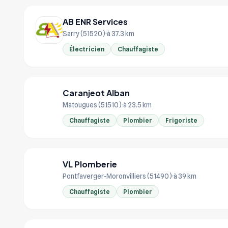
AB ENR Services
Sarry (51520)
à 37.3 km
Électricien
Chauffagiste
Caranjeot Alban
CA
Matougues (51510)
à 23.5 km
Chauffagiste
Plombier
Frigoriste
VL Plomberie
VL
Pontfaverger-Moronvilliers (51490)
à 39 km
Chauffagiste
Plombier