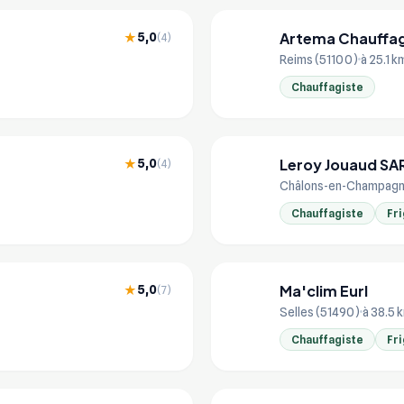
Artema Chauffag
5,0
★
(4)
AR
Reims (51100)
à 25.1 k
Chauffagiste
Leroy Jouaud SA
5,0
★
(4)
LE
Châlons-en-Champagn
Chauffagiste
Fri
Ma'clim Eurl
5,0
★
(7)
MA
Selles (51490)
à 38.5 
Chauffagiste
Fri