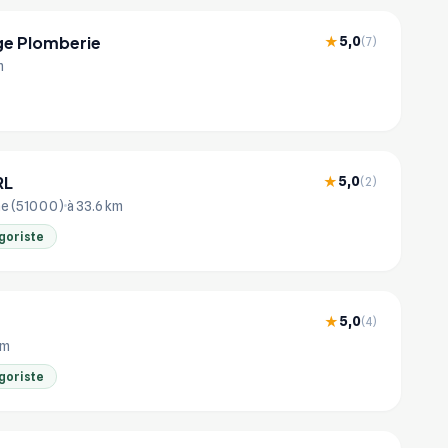
e Plomberie
5,0
★
(7)
m
RL
5,0
★
(2)
e (51000)
à 33.6 km
goriste
5,0
★
(4)
km
goriste