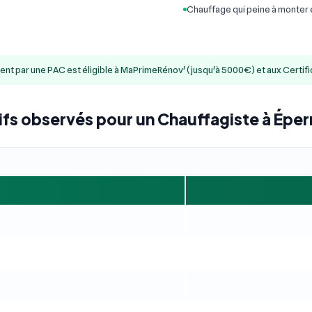
Chauffage qui peine à monter
ment par une PAC est éligible à MaPrimeRénov' (jusqu'à 5000€) et aux Certif
ifs observés pour un Chauffagiste à Épe