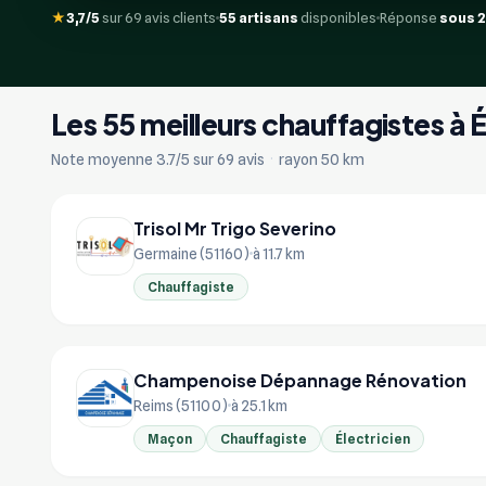
★
3,7/5
sur 69 avis clients
55 artisans
disponibles
Réponse
sous 
Les 55 meilleurs chauffagistes à
Note moyenne 3.7/5 sur 69 avis
·
rayon 50 km
Trisol Mr Trigo Severino
Germaine (51160)
à 11.7 km
Chauffagiste
Champenoise Dépannage Rénovation
Reims (51100)
à 25.1 km
Maçon
Chauffagiste
Électricien