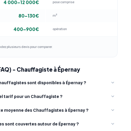
4 000–12 000€
pose comprise
80–130€
m²
400–900€
opération
andez plusieurs devis pour comparer.
FAQ) - Chauffagiste à Épernay
auffagistes sont disponibles à Épernay ?
l tarif pour un Chauffagiste ?
ote moyenne des Chauffagistes à Épernay ?
les sont couvertes autour de Épernay ?