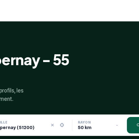
pernay - 55
rofils, les
ement.
ILLE
RAYON