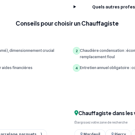
Quels autres profes
Conseils pour choisir un Chauffagiste
mmé), dimensionnement crucial
Chaudière condensation : écon
2
remplacement fioul
r aides financières
Entretien annuel obligatoire :
4
Chauffagiste dans les 
Élargissez votre zone de recherche
arrelage, parquets ... )
Mardeuil
Pierry