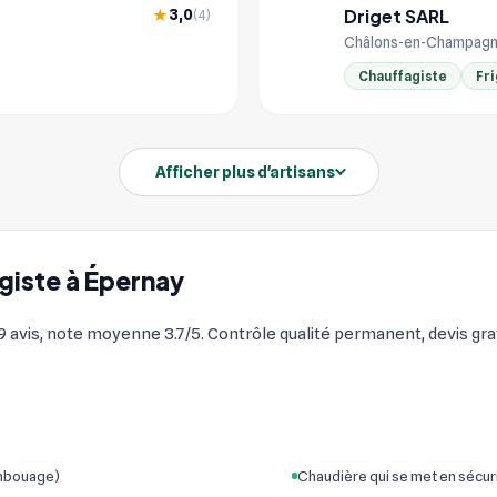
Driget SARL
3,0
★
(4)
DR
Châlons-en-Champagn
Chauffagiste
Fri
Afficher plus d'artisans
agiste à Épernay
avis, note moyenne 3.7/5. Contrôle qualité permanent, devis grat
embouage)
Chaudière qui se met en sécur