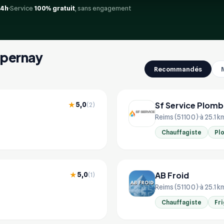
24h
Service
100% gratuit
, sans engagement
 Épernay
Recommandés
Sf Service Plomb
5,0
★
(2)
Reims (51100)
à 25.1 k
Chauffagiste
Pl
AB Froid
5,0
★
(1)
Reims (51100)
à 25.1 k
Chauffagiste
Fri