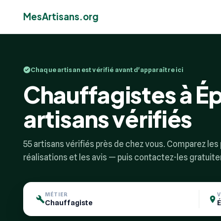
MesArtisans.org
Chaque artisan est vérifié avant d'apparaître ici
Chauffagistes à É
artisans vérifiés
55 artisans vérifiés près de chez vous. Comparez les p
réalisations et les avis — puis contactez-les gratuit
MÉTIER
V