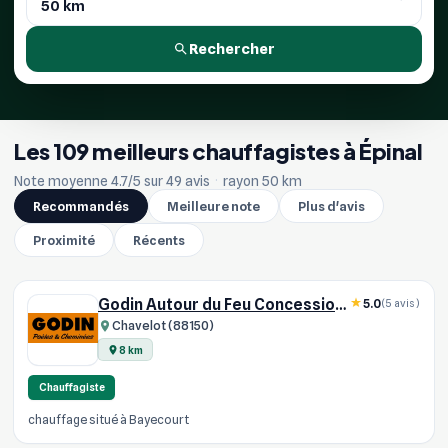
Rechercher
Les 109 meilleurs chauffagistes à Épinal
Note moyenne 4.7/5 sur 49 avis
·
rayon 50 km
Recommandés
Meilleure note
Plus d'avis
Proximité
Récents
Godin Autour du Feu Concessionnaire
5.0
(5 avis)
Chavelot (88150)
8 km
Chauffagiste
chauffage situé à Bayecourt