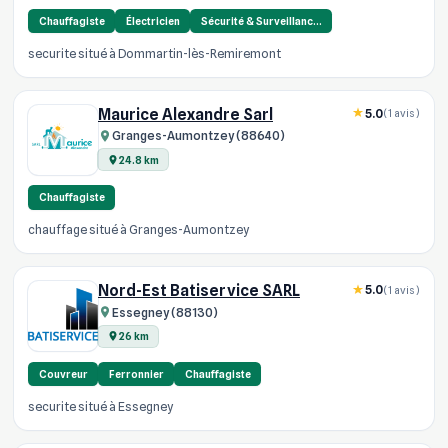
Chauffagiste
Électricien
Sécurité & Surveillanc…
securite situé à Dommartin-lès-Remiremont
Maurice Alexandre Sarl
5.0
(1 avis)
Granges-Aumontzey (88640)
24.8 km
Chauffagiste
chauffage situé à Granges-Aumontzey
Nord-Est Batiservice SARL
5.0
(1 avis)
Essegney (88130)
26 km
Couvreur
Ferronnier
Chauffagiste
securite situé à Essegney