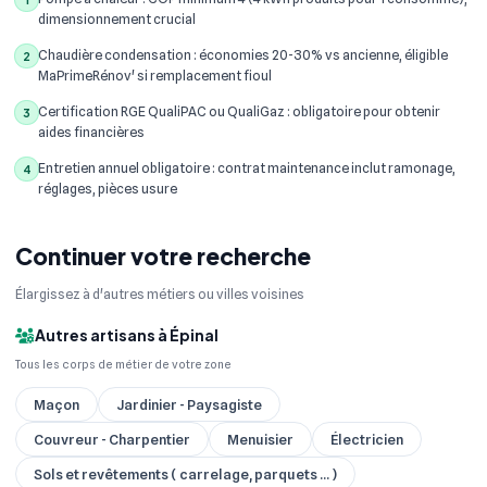
dimensionnement crucial
Chaudière condensation : économies 20-30% vs ancienne, éligible
2
MaPrimeRénov' si remplacement fioul
Certification RGE QualiPAC ou QualiGaz : obligatoire pour obtenir
3
aides financières
Entretien annuel obligatoire : contrat maintenance inclut ramonage,
4
réglages, pièces usure
Continuer votre recherche
Élargissez à d'autres métiers ou villes voisines
Autres artisans à Épinal
Tous les corps de métier de votre zone
Maçon
Jardinier - Paysagiste
Couvreur - Charpentier
Menuisier
Électricien
Sols et revêtements ( carrelage, parquets ... )