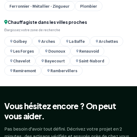
Ferronnier - Métallier - Zingueur
Plombier
Chauffagiste dans les villes proches
Élargissez votre zone de recherche
Golbey
Arches
La Baffe
Archettes
Les Forges
Dounoux
Renauvoid
Chavelot
Bayecourt
Saint-Nabord
Remiremont
Rambervillers
Vous hésitez encore ? On peut
vous aider.
Pas besoin d'avoir tout défini. Décrivez votre projet en 2
minutes : des artisans vérifiés et assurés près de chez vous