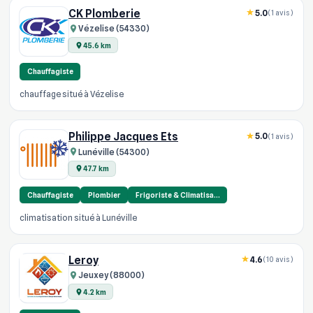
CK Plomberie
5.0
(1 avis)
Vézelise (54330)
45.6 km
Chauffagiste
chauffage situé à Vézelise
Philippe Jacques Ets
5.0
(1 avis)
Lunéville (54300)
47.7 km
Chauffagiste
Plombier
Frigoriste & Climatisa…
climatisation situé à Lunéville
Leroy
4.6
(10 avis)
Jeuxey (88000)
4.2 km