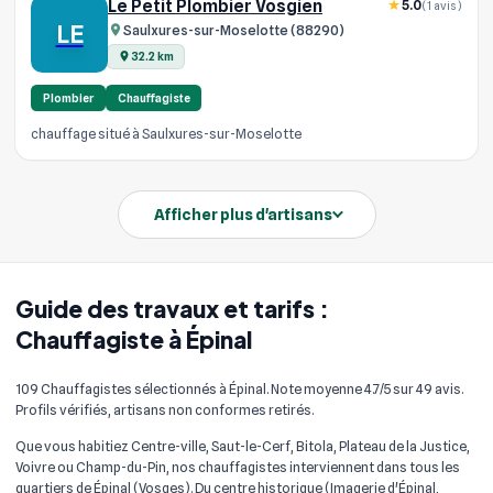
Le Petit Plombier Vosgien
5.0
(1 avis)
LE
Saulxures-sur-Moselotte (88290)
32.2 km
Plombier
Chauffagiste
chauffage situé à Saulxures-sur-Moselotte
Afficher plus d'artisans
Guide des travaux et tarifs :
Chauffagiste à Épinal
109 Chauffagistes sélectionnés à Épinal. Note moyenne 4.7/5 sur 49 avis.
Profils vérifiés, artisans non conformes retirés.
Que vous habitiez Centre-ville, Saut-le-Cerf, Bitola, Plateau de la Justice,
Voivre ou Champ-du-Pin, nos chauffagistes interviennent dans tous les
quartiers de Épinal (Vosges). Du centre historique (Imagerie d'Épinal,