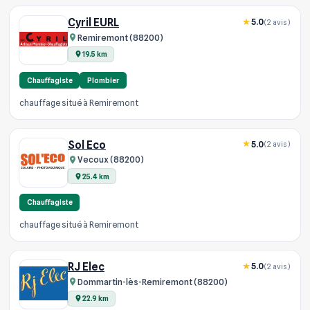
Cyril EURL
5.0
(2 avis)
Remiremont (88200)
19.5 km
Chauffagiste
Plombier
chauffage situé à Remiremont
Sol Eco
5.0
(2 avis)
Vecoux (88200)
25.4 km
Chauffagiste
chauffage situé à Remiremont
RJ Elec
5.0
(2 avis)
Dommartin-lès-Remiremont (88200)
22.9 km