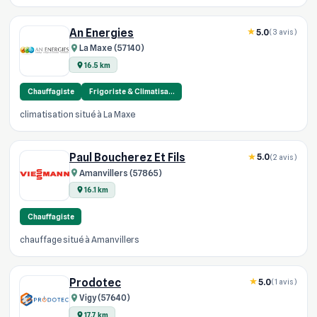
An Energies
5.0
(3 avis)
La Maxe (57140)
16.5 km
Chauffagiste
Frigoriste & Climatisa…
climatisation situé à La Maxe
Paul Boucherez Et Fils
5.0
(2 avis)
Amanvillers (57865)
16.1 km
Chauffagiste
chauffage situé à Amanvillers
Prodotec
5.0
(1 avis)
Vigy (57640)
17.7 km