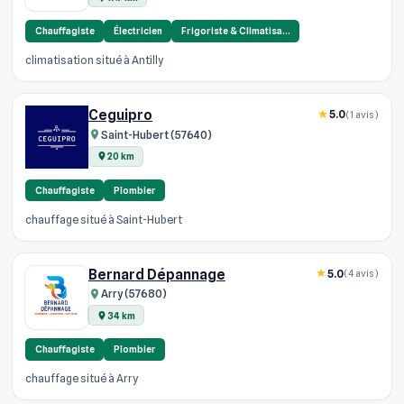
Chauffagiste
Électricien
Frigoriste & Climatisa…
climatisation situé à Antilly
Ceguipro
5.0
(1 avis)
Saint-Hubert (57640)
20 km
Chauffagiste
Plombier
chauffage situé à Saint-Hubert
Bernard Dépannage
5.0
(4 avis)
Arry (57680)
34 km
Chauffagiste
Plombier
chauffage situé à Arry