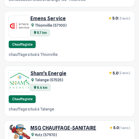
Emens Service
5.0
(3 avis)
Thionville (57100)
8.7 km
Chauffagiste
chauffage situé à Thionville
Sham's Energie
5.0
(2 avis)
Talange (57525)
8.6 km
Chauffagiste
chauffage situé à Talange
MSG CHAUFFAGE-SANITAIRE
5.0
(1 avis)
Yutz (57970)