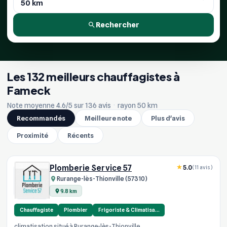
Rechercher
Les 132 meilleurs chauffagistes à
Fameck
Note moyenne 4.6/5 sur 136 avis
·
rayon 50 km
Recommandés
Meilleure note
Plus d'avis
Proximité
Récents
Plomberie Service 57
5.0
(11 avis)
Rurange-lès-Thionville (57310)
9.8 km
Chauffagiste
Plombier
Frigoriste & Climatisa…
climatisation situé à Rurange-lès-Thionville