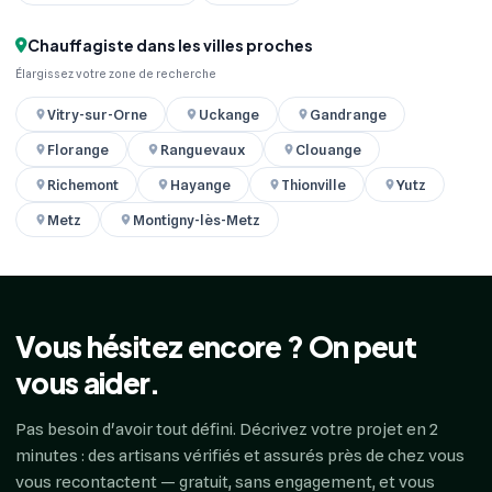
Chauffagiste dans les villes proches
Élargissez votre zone de recherche
Vitry-sur-Orne
Uckange
Gandrange
Florange
Ranguevaux
Clouange
Richemont
Hayange
Thionville
Yutz
Metz
Montigny-lès-Metz
Vous hésitez encore ? On peut
vous aider.
Pas besoin d'avoir tout défini. Décrivez votre projet en 2
minutes : des artisans vérifiés et assurés près de chez vous
vous recontactent — gratuit, sans engagement, et vous