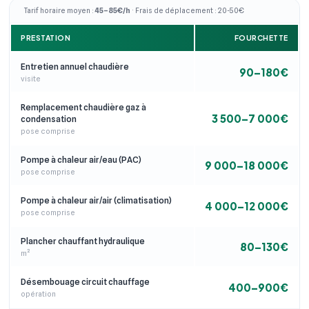
Tarif horaire moyen :
45–85€/h
· Frais de déplacement : 20-50€
PRESTATION
FOURCHETTE
Entretien annuel chaudière
90–180€
visite
Remplacement chaudière gaz à
3 500–7 000€
condensation
pose comprise
Pompe à chaleur air/eau (PAC)
9 000–18 000€
pose comprise
Pompe à chaleur air/air (climatisation)
4 000–12 000€
pose comprise
Plancher chauffant hydraulique
80–130€
m²
Désembouage circuit chauffage
400–900€
opération