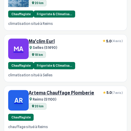
20 km
Chauffagiste
Frigoriste & Climatisa…
climatisation situé à Reims
Ma'clim Eurl
5.0
(4 avis)
MA
Selles (51490)
18 km
Chauffagiste
Frigoriste & Climatisa…
climatisation situé à Selles
Artema Chauffage Plomberie
5.0
(7 avis)
AR
Reims (51100)
20 km
Chauffagiste
chauffage situé à Reims