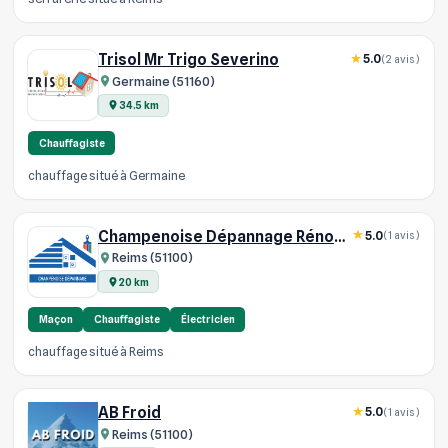
Trisol Mr Trigo Severino
5.0
(2 avis)
Germaine (51160)
34.5 km
Chauffagiste
chauffage situé à Germaine
Champenoise Dépannage Rénovation
5.0
(1 avis)
Reims (51100)
20 km
Maçon
Chauffagiste
Électricien
chauffage situé à Reims
AB Froid
5.0
(1 avis)
Reims (51100)