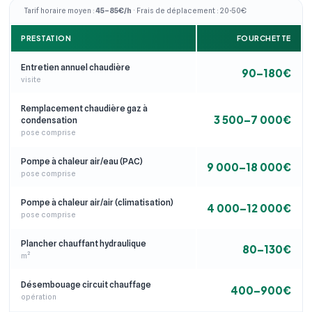
Tarif horaire moyen :
45–85€/h
· Frais de déplacement : 20-50€
PRESTATION
FOURCHETTE
Entretien annuel chaudière
90–180€
visite
Remplacement chaudière gaz à
3 500–7 000€
condensation
pose comprise
Pompe à chaleur air/eau (PAC)
9 000–18 000€
pose comprise
Pompe à chaleur air/air (climatisation)
4 000–12 000€
pose comprise
Plancher chauffant hydraulique
80–130€
m²
Désembouage circuit chauffage
400–900€
opération