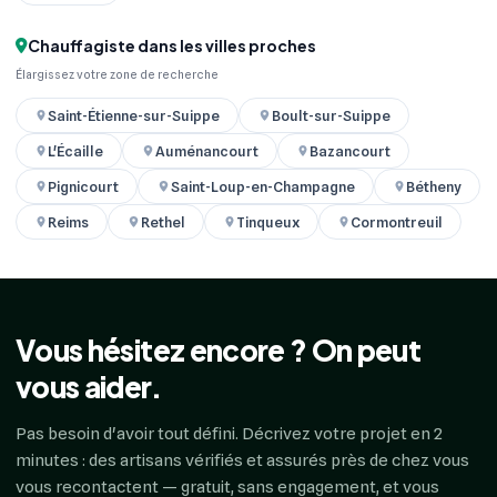
Chauffagiste dans les villes proches
Élargissez votre zone de recherche
Saint-Étienne-sur-Suippe
Boult-sur-Suippe
L'Écaille
Auménancourt
Bazancourt
Pignicourt
Saint-Loup-en-Champagne
Bétheny
Reims
Rethel
Tinqueux
Cormontreuil
Vous hésitez encore ? On peut
vous aider.
Pas besoin d'avoir tout défini. Décrivez votre projet en 2
minutes : des artisans vérifiés et assurés près de chez vous
vous recontactent — gratuit, sans engagement, et vous