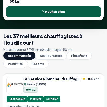
Rechercher
Les 37 meilleurs chauffagistes à
Houdilcourt
Note moyenne 3.7/5 sur 60 avis
·
rayon 50 km
Recommandés
Meilleure note
Plus d'avis
Proximité
Récents
Sf Service Plombier Chauffagiste
5.0
(10 avis)
Reims (51100)
20 km
Chauffagiste
Plombier
Serrurier
serrurerie situé à Reims