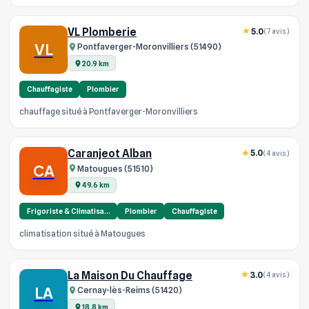
VL Plomberie
5.0
(7 avis)
VL
Pontfaverger-Moronvilliers (51490)
20.9 km
Chauffagiste
Plombier
chauffage situé à Pontfaverger-Moronvilliers
Caranjeot Alban
5.0
(4 avis)
CA
Matougues (51510)
49.6 km
Frigoriste & Climatisa…
Plombier
Chauffagiste
climatisation situé à Matougues
La Maison Du Chauffage
3.0
(4 avis)
LA
Cernay-lès-Reims (51420)
18.8 km