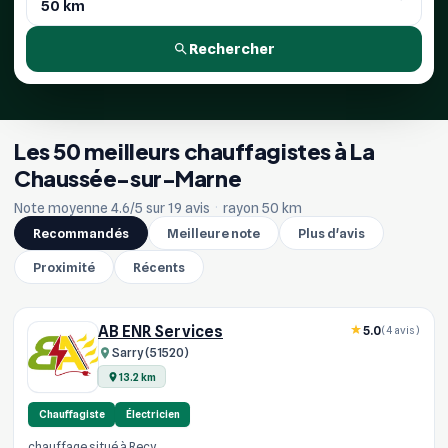
Rechercher
Les 50 meilleurs chauffagistes à La
Chaussée-sur-Marne
Note moyenne 4.6/5 sur 19 avis
·
rayon 50 km
Recommandés
Meilleure note
Plus d'avis
Proximité
Récents
AB ENR Services
5.0
(4 avis)
Sarry (51520)
13.2 km
Chauffagiste
Électricien
chauffage situé à Recy