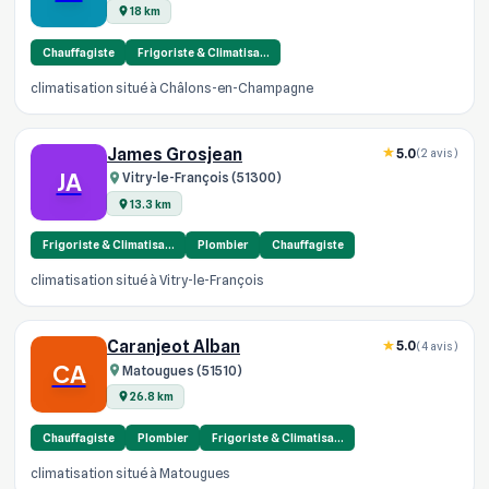
18 km
Chauffagiste
Frigoriste & Climatisa…
climatisation situé à Châlons-en-Champagne
James Grosjean
5.0
(2 avis)
JA
Vitry-le-François (51300)
13.3 km
Frigoriste & Climatisa…
Plombier
Chauffagiste
climatisation situé à Vitry-le-François
Caranjeot Alban
5.0
(4 avis)
CA
Matougues (51510)
26.8 km
Chauffagiste
Plombier
Frigoriste & Climatisa…
climatisation situé à Matougues