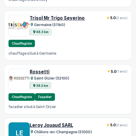
Trisol Mr Trigo Severino
5.0
(2 avis)
Germaine (51160)
48.3 km
Chauffagiste
chauffage situé à Germaine
Rossetti
5.0
(1 avis)
Saint-Dizier (52100)
38.2 km
Chauffagiste
Façadier
facadier situé à Saint-Dizier
Leroy Jouaud SARL
5.0
(2 avis)
LE
Châlons-en-Champagne (51000)