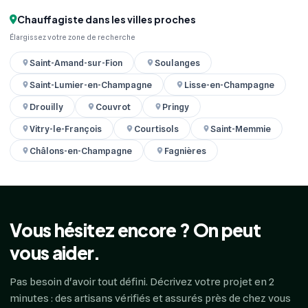
Chauffagiste dans les villes proches
Élargissez votre zone de recherche
Saint-Amand-sur-Fion
Soulanges
Saint-Lumier-en-Champagne
Lisse-en-Champagne
Drouilly
Couvrot
Pringy
Vitry-le-François
Courtisols
Saint-Memmie
Châlons-en-Champagne
Fagnières
Vous hésitez encore ? On peut
vous aider.
Pas besoin d'avoir tout défini. Décrivez votre projet en 2
minutes : des artisans vérifiés et assurés près de chez vous