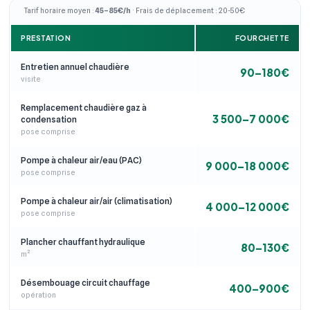
Tarif horaire moyen :
45–85€/h
· Frais de déplacement : 20-50€
PRESTATION
FOURCHETTE
Entretien annuel chaudière
90–180€
visite
Remplacement chaudière gaz à
3 500–7 000€
condensation
pose comprise
Pompe à chaleur air/eau (PAC)
9 000–18 000€
pose comprise
Pompe à chaleur air/air (climatisation)
4 000–12 000€
pose comprise
Plancher chauffant hydraulique
80–130€
m²
Désembouage circuit chauffage
400–900€
opération