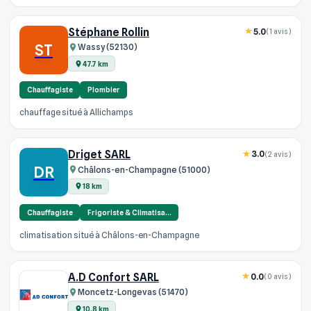
Stéphane Rollin
5.0
(1 avis)
ST
Wassy (52130)
47.7 km
Chauffagiste
Plombier
chauffage situé à Allichamps
Driget SARL
3.0
(2 avis)
DR
Châlons-en-Champagne (51000)
18 km
Chauffagiste
Frigoriste & Climatisa…
climatisation situé à Châlons-en-Champagne
A.D Confort SARL
0.0
(0 avis)
Moncetz-Longevas (51470)
10.8 km