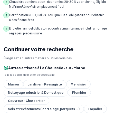
Chaudière condensation : économies 20-30% vs ancienne, éligible
2
MaPrimeRénov' si remplacement fioul
Certification RGE QualiPAC ou QualiGaz : obligatoire pour obtenir
3
aides financières
Entretien annuel obligatoire : contrat maintenance inclut ramonage,
4
réglages, pièces usure
Continuer votre recherche
Élargissez à d'autres métiers ou villes voisines
Autres artisans à La Chaussée-sur-Marne
Tous les corps de métier de votre zone
Maçon
Jardinier - Paysagiste
Menuisier
Nettoyage industriel & Domestique
Plombier
Couvreur - Charpentier
Sols et revêtements ( carrelage, parquets ... )
Façadier