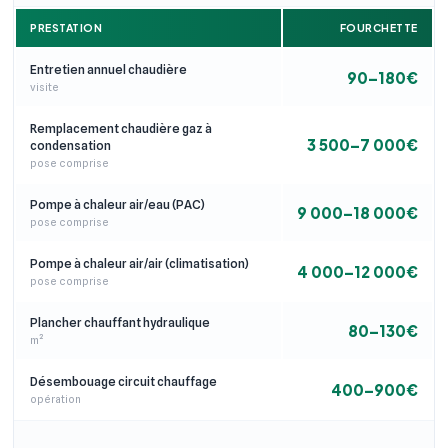
PRESTATION
FOURCHETTE
Entretien annuel chaudière
90–180€
visite
Remplacement chaudière gaz à
3 500–7 000€
condensation
pose comprise
Pompe à chaleur air/eau (PAC)
9 000–18 000€
pose comprise
Pompe à chaleur air/air (climatisation)
4 000–12 000€
pose comprise
Plancher chauffant hydraulique
80–130€
m²
Désembouage circuit chauffage
400–900€
opération