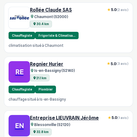
Rollée Claude SAS
5.0
(2 avis)
Chaumont (52000)
30.4 km
Chauffagiste
Frigoriste & Climatisa…
climatisation situé à Chaumont
Regnier Hurier
5.0
(3 avis)
RE
Is-en-Bassigny (52140)
21.1 km
Chauffagiste
Plombier
chauffage situé à Is-en-Bassigny
Entreprise LIEUVRAIN Jérôme
5.0
(1 avis)
EN
Blessonville (52120)
32.8 km