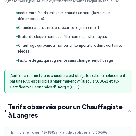
Symptômes typiques d'un dysfonctionnement à régler avant l'hiver
Radiateurs froids en bas et chauds en haut (besoin de
désembouage)
Chaudière qui se met en sécurité régulièrement
Bruits de claquement ou sifflements dans les tuyaux
Chauffage qui peine à monter en température dans certaines
pièces
Facture de gaz qui augmente sans changement d'usage
L'entretien annuel d'une chaudière est obligatoire. Le remplacement
par une PAC est éligible à MaPrimeRénov' (jusqu'à 5000€) et aux
Certificats d'Économies d'Énergie (CEE).
Tarifs observés pour un Chauffagiste
à Langres
Tarif horaire moyen :
45–85€/h
· Frais de déplacement : 20-50€