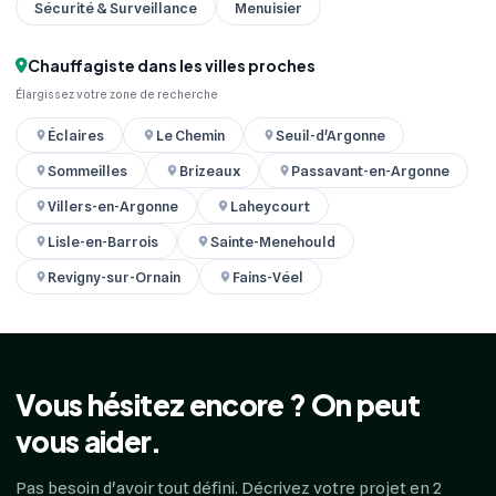
Sécurité & Surveillance
Menuisier
Chauffagiste dans les villes proches
Élargissez votre zone de recherche
Éclaires
Le Chemin
Seuil-d'Argonne
Sommeilles
Brizeaux
Passavant-en-Argonne
Villers-en-Argonne
Laheycourt
Lisle-en-Barrois
Sainte-Menehould
Revigny-sur-Ornain
Fains-Véel
Vous hésitez encore ? On peut
vous aider.
Pas besoin d'avoir tout défini. Décrivez votre projet en 2