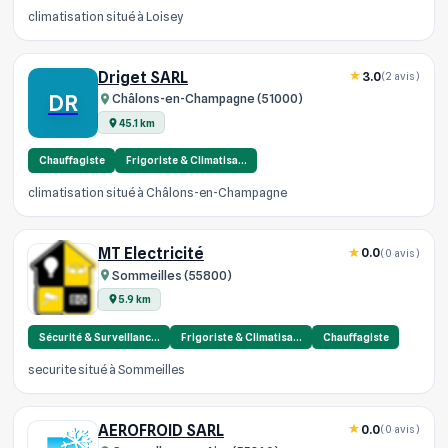
climatisation situé à Loisey
Driget SARL
3.0
(2 avis)
DR
Châlons-en-Champagne (51000)
45.1 km
Chauffagiste
Frigoriste & Climatisa…
climatisation situé à Châlons-en-Champagne
MT Electricité
0.0
(0 avis)
Sommeilles (55800)
5.9 km
Sécurité & Surveillanc…
Frigoriste & Climatisa…
Chauffagiste
securite situé à Sommeilles
AEROFROID SARL
0.0
(0 avis)