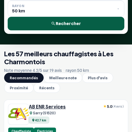
RAYON
Rechercher
Les 57 meilleurs chauffagistes à Les
Charmontois
Note moyenne 4.2/5 sur 19 avis
·
rayon 50 km
Recommandés
Meilleure note
Plus d'avis
Proximité
Récents
AB ENR Services
5.0
(4 avis)
Sarry (51520)
42.7 km
Chauffagiste
Électricien