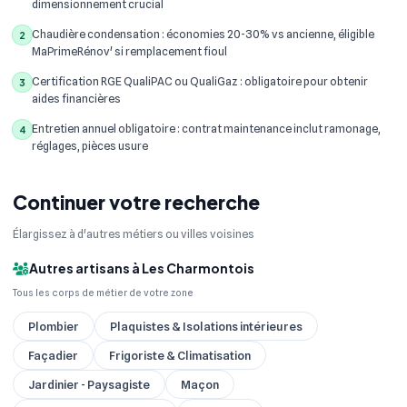
dimensionnement crucial
Chaudière condensation : économies 20-30% vs ancienne, éligible
2
MaPrimeRénov' si remplacement fioul
Certification RGE QualiPAC ou QualiGaz : obligatoire pour obtenir
3
aides financières
Entretien annuel obligatoire : contrat maintenance inclut ramonage,
4
réglages, pièces usure
Continuer votre recherche
Élargissez à d'autres métiers ou villes voisines
Autres artisans à Les Charmontois
Tous les corps de métier de votre zone
Plombier
Plaquistes & Isolations intérieures
Façadier
Frigoriste & Climatisation
Jardinier - Paysagiste
Maçon