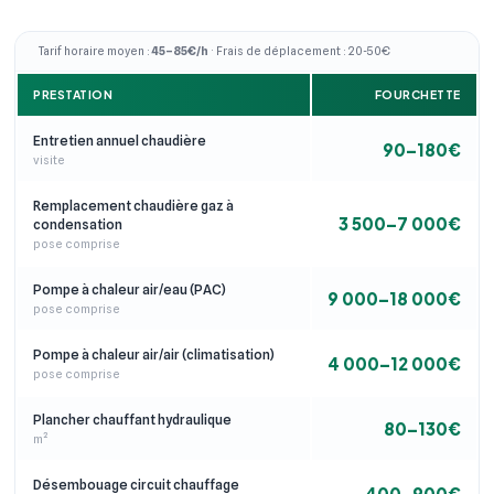
Tarif horaire moyen :
45–85€/h
· Frais de déplacement : 20-50€
PRESTATION
FOURCHETTE
Entretien annuel chaudière
90–180€
visite
Remplacement chaudière gaz à
3 500–7 000€
condensation
pose comprise
Pompe à chaleur air/eau (PAC)
9 000–18 000€
pose comprise
Pompe à chaleur air/air (climatisation)
4 000–12 000€
pose comprise
Plancher chauffant hydraulique
80–130€
m²
Désembouage circuit chauffage
400–900€