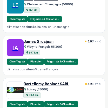
LE
Châlons-en-Champagne (51000)
45.1 km
Chauffagiste
Frigoriste & Climatisa…
climatisation situé à Châlons-en-Champagne
James Grosjean
5.0
(2 avis)
JA
Vitry-le-François (51300)
39.7 km
Chauffagiste
Plombier
Frigoriste & Climatisa…
climatisation situé à Vitry-le-François
Bartellemy-Robinet SARL
4.2
(5 avis)
Loisey (55000)
30.4 km
Chauffagiste
Plombier
Frigoriste & Climatisa…