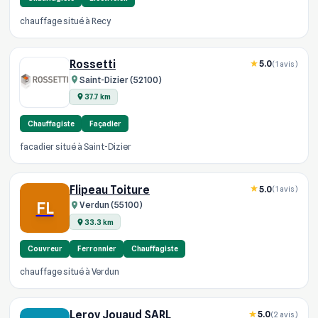
chauffage situé à Recy
Rossetti
5.0
(1 avis)
Saint-Dizier (52100)
37.7 km
Chauffagiste
Façadier
facadier situé à Saint-Dizier
Flipeau Toiture
5.0
(1 avis)
FL
Verdun (55100)
33.3 km
Couvreur
Ferronnier
Chauffagiste
chauffage situé à Verdun
Leroy Jouaud SARL
5.0
(2 avis)