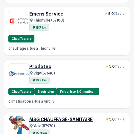
Emens Service
5.0
(3 avis)
Thionville (57100)
18.7 km
Chauffagiste
chauffage situé à Thionville
Prodotec
5.0
(1 avis)
Vigy (57640)
10.9 km
Chauffagiste
Électricien
Frigoriste & Climatisa…
climatisation situé à Antilly
MSG CHAUFFAGE-SANITAIRE
5.0
(1 avis)
Yutz (57970)
16.3 km