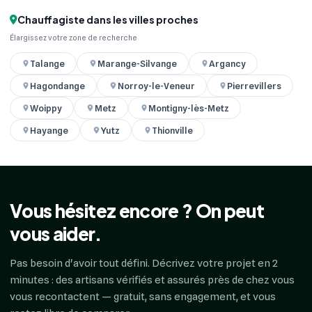
Chauffagiste dans les villes proches
Élargissez votre zone de recherche
Talange
Marange-Silvange
Argancy
Hagondange
Norroy-le-Veneur
Pierrevillers
Woippy
Metz
Montigny-lès-Metz
Hayange
Yutz
Thionville
Vous hésitez encore ? On peut
vous aider.
Pas besoin d'avoir tout défini. Décrivez votre projet en 2
minutes : des artisans vérifiés et assurés près de chez vous
vous recontactent — gratuit, sans engagement, et vous