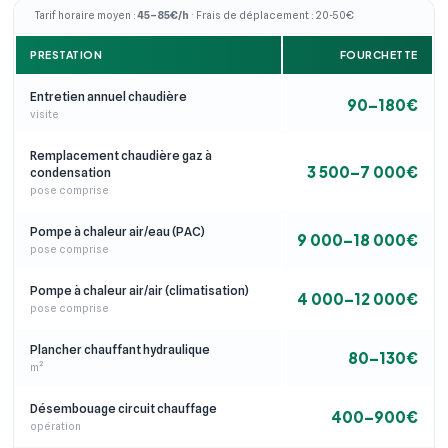
Tarif horaire moyen :
45–85€/h
· Frais de déplacement : 20-50€
PRESTATION
FOURCHETTE
Entretien annuel chaudière
90–180€
visite
Remplacement chaudière gaz à
3 500–7 000€
condensation
pose comprise
Pompe à chaleur air/eau (PAC)
9 000–18 000€
pose comprise
Pompe à chaleur air/air (climatisation)
4 000–12 000€
pose comprise
Plancher chauffant hydraulique
80–130€
m²
Désembouage circuit chauffage
400–900€
opération