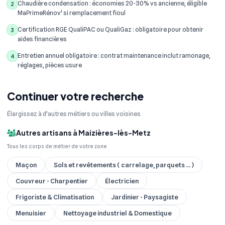
Chaudière condensation : économies 20-30% vs ancienne, éligible
2
MaPrimeRénov' si remplacement fioul
Certification RGE QualiPAC ou QualiGaz : obligatoire pour obtenir
3
aides financières
Entretien annuel obligatoire : contrat maintenance inclut ramonage,
4
réglages, pièces usure
Continuer votre recherche
Élargissez à d'autres métiers ou villes voisines
Autres artisans à Maizières-lès-Metz
Tous les corps de métier de votre zone
Maçon
Sols et revêtements ( carrelage, parquets ... )
Couvreur - Charpentier
Électricien
Frigoriste & Climatisation
Jardinier - Paysagiste
Menuisier
Nettoyage industriel & Domestique