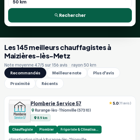
Rechercher
Les 145 meilleurs chauffagistes à
Maizières-lès-Metz
Note moyenne 4.7/5 sur 156 avis
·
rayon 50 km
Recommandés
Meilleure note
Plus d'avis
Proximité
Récents
Plomberie Service 57
5.0
(11 avis)
Rurange-lès-Thionville (57310)
8.9 km
Chauffagiste
Plombier
Frigoriste & Climatisa…
climatisation situé à Rurange-lès-Thionville