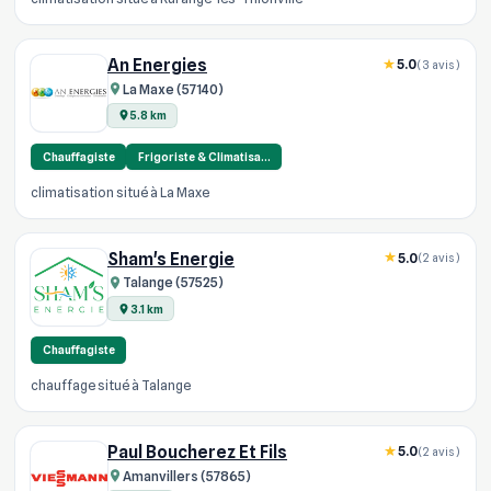
An Energies
5.0
(3 avis)
La Maxe (57140)
5.8 km
Chauffagiste
Frigoriste & Climatisa…
climatisation situé à La Maxe
Sham's Energie
5.0
(2 avis)
Talange (57525)
3.1 km
Chauffagiste
chauffage situé à Talange
Paul Boucherez Et Fils
5.0
(2 avis)
Amanvillers (57865)