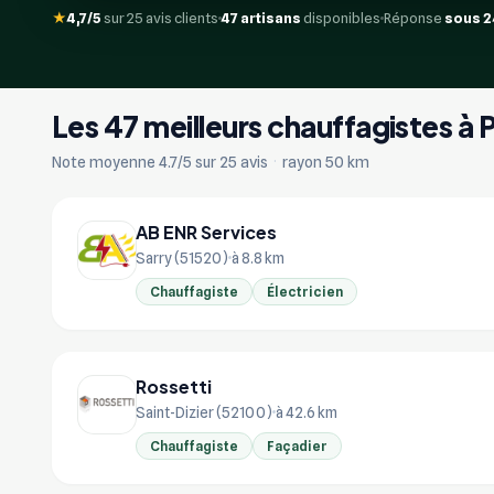
★
4,7/5
sur 25 avis clients
47 artisans
disponibles
Réponse
sous 2
Les 47 meilleurs chauffagistes à
Note moyenne 4.7/5 sur 25 avis
·
rayon 50 km
AB ENR Services
Sarry (51520)
à 8.8 km
Chauffagiste
Électricien
Rossetti
Saint-Dizier (52100)
à 42.6 km
Chauffagiste
Façadier