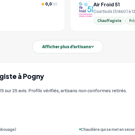
Air Froid 51
0,0
★
(0)
Courtisols (51460)
à 1
Chauffagiste
Fri
Afficher plus d'artisans
agiste à Pogny
sur 25 avis. Profils vérifiés, artisans non conformes retirés.
embouage)
Chaudière qui se met en sécur