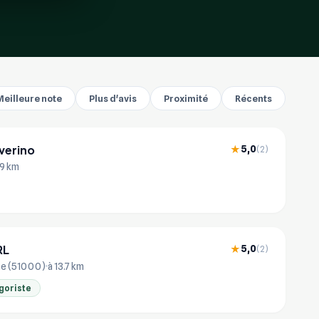
Meilleure note
Plus d'avis
Proximité
Récents
everino
5,0
★
(2)
.9 km
RL
5,0
★
(2)
e (51000)
à 13.7 km
goriste