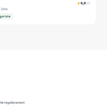
0,0
★
(0)
2.3 km
goriste
ité régulièrement