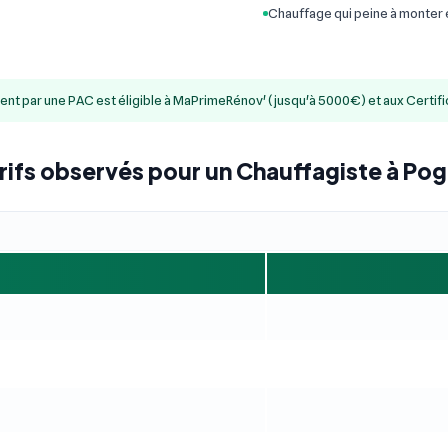
Chauffage qui peine à monter
ment par une PAC est éligible à MaPrimeRénov' (jusqu'à 5000€) et aux Certif
rifs observés pour un Chauffagiste à Po