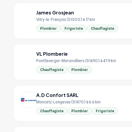
James Grosjean
JA
Vitry-le-François (51300)
à 17 km
Plombier
Frigoriste
Chauffagiste
VL Plomberie
VL
Pontfaverger-Moronvilliers (51490)
à 47.9 km
Chauffagiste
Plombier
A.D Confort SARL
Moncetz-Longevas (51470)
à 6.6 km
Chauffagiste
Plombier
Frigoriste