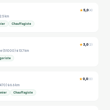
5,0
★
(4)
2.5 km
ier
Chauffagiste
3,0
★
(2)
e (51000)
à 13.7 km
goriste
0,0
★
(0)
1470)
à 6.6 km
nnier
Chauffagiste