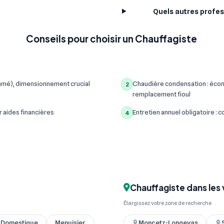
Quels autres profes
Conseils pour choisir un Chauffagiste
mmé), dimensionnement crucial
Chaudière condensation : écon
2
remplacement fioul
r aides financières
Entretien annuel obligatoire :
4
Chauffagiste dans les 
Élargissez votre zone de recherche
& Domestique
Menuisier
Moncetz-Longevas