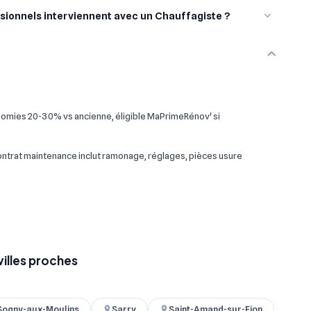
sionnels interviennent avec un Chauffagiste ?
omies 20-30% vs ancienne, éligible MaPrimeRénov' si
 contrat maintenance inclut ramonage, réglages, pièces usure
villes proches
Sogny-aux-Moulins
Sarry
Saint-Amand-sur-Fion