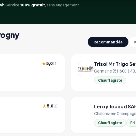
4h
Service
100% gratuit
, sans engagement
 Pogny
Recommandés
Trisol Mr Trigo S
5,0
★
(4)
Germaine (51160)
à 43
Chauffagiste
Leroy Jouaud SA
5,0
★
(1)
LE
Châlons-en-Champagn
Chauffagiste
Fri