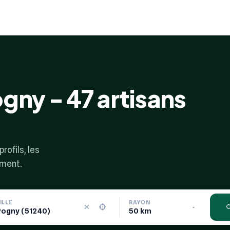
gny - 47 artisans
rofils, les
ement.
ILLE
RAYON