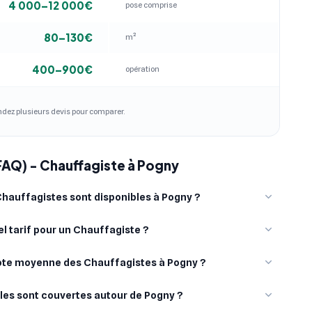
4 000–12 000€
pose comprise
80–130€
m²
400–900€
opération
andez plusieurs devis pour comparer.
FAQ) - Chauffagiste à Pogny
hauffagistes sont disponibles à Pogny ?
l tarif pour un Chauffagiste ?
note moyenne des Chauffagistes à Pogny ?
lles sont couvertes autour de Pogny ?