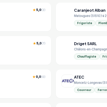
Caranjeot Alban
5,0
★
(2)
CA
Matougues (51510)
à 2
Frigoriste
Plomb
Driget SARL
5,0
★
(7)
DR
Châlons-en-Champagn
Chauffagiste
Fri
ATEC
0,0
★
(0)
Moncetz-Longevas (5
Couvreur
Ferro