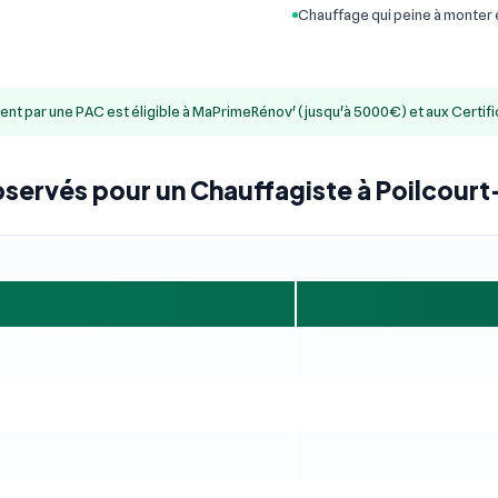
Chauffage qui peine à monter
ment par une PAC est éligible à MaPrimeRénov' (jusqu'à 5000€) et aux Certif
bservés pour un Chauffagiste à Poilcour