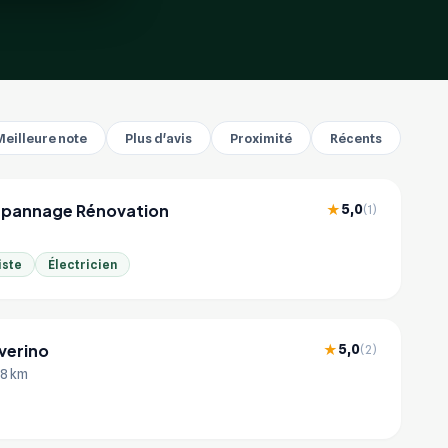
Meilleure note
Plus d'avis
Proximité
Récents
pannage Rénovation
5,0
★
(1)
iste
Électricien
everino
5,0
★
(2)
.8 km