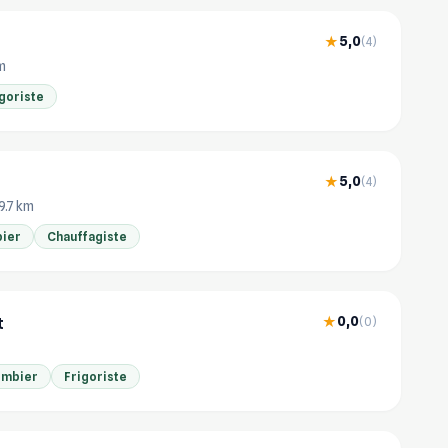
5,0
★
(4)
km
goriste
5,0
★
(4)
9.7 km
ier
Chauffagiste
t
0,0
★
(0)
ombier
Frigoriste