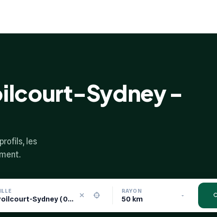
oilcourt-Sydney -
rofils, les
ement.
ILLE
RAYON