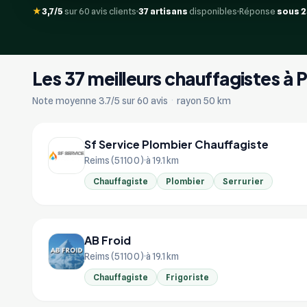
★
3,7/5
sur 60 avis clients
37 artisans
disponibles
Réponse
sous 
Les 37 meilleurs chauffagistes à
Note moyenne 3.7/5 sur 60 avis
·
rayon 50 km
Sf Service Plombier Chauffagiste
Reims (51100)
à 19.1 km
Chauffagiste
Plombier
Serrurier
AB Froid
Reims (51100)
à 19.1 km
Chauffagiste
Frigoriste