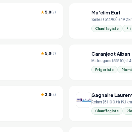
Ma'clim Eurl
5,0
★
(7)
MA
Selles (51490)
à 19.2 
Chauffagiste
Fri
Caranjeot Alban
5,0
★
(7)
CA
Matougues (51510)
à 4
Frigoriste
Plomb
Gagnaire Lauren
3,0
★
(4)
Reims (51100)
à 19.1 km
Chauffagiste
Pl