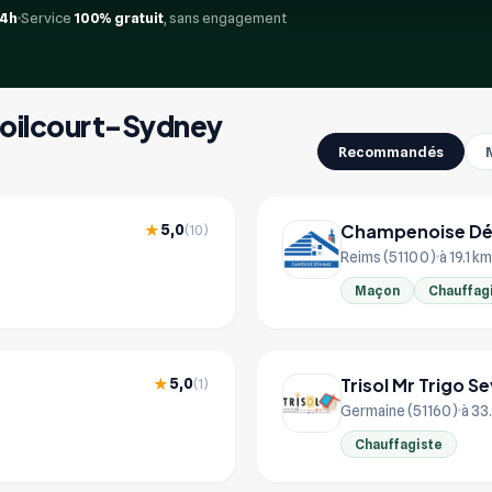
24h
Service
100% gratuit
, sans engagement
 Poilcourt-Sydney
Recommandés
Champenoise Dé
5,0
★
(10)
Reims (51100)
à 19.1 km
Maçon
Chauffag
Trisol Mr Trigo S
5,0
★
(1)
Germaine (51160)
à 33
Chauffagiste