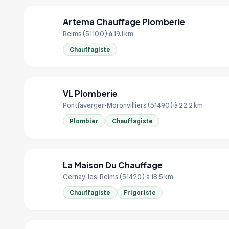
Artema Chauffage Plomberie
AR
Reims (51100)
à 19.1 km
Chauffagiste
VL Plomberie
VL
Pontfaverger-Moronvilliers (51490)
à 22.2 km
Plombier
Chauffagiste
La Maison Du Chauffage
LA
Cernay-lès-Reims (51420)
à 18.5 km
Chauffagiste
Frigoriste