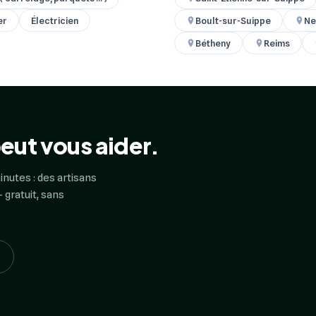
er
Électricien
Boult-sur-Suippe
Ne
Bétheny
Reims
eut vous aider.
inutes : des artisans
 gratuit, sans