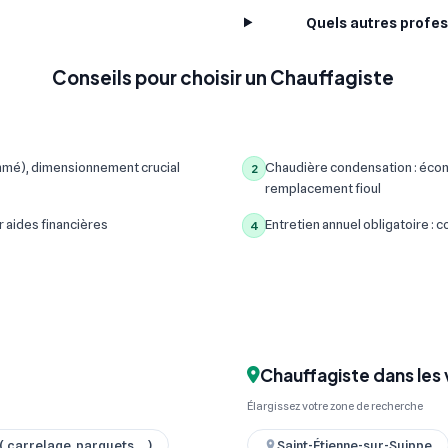
Quels autres profes
Conseils pour choisir un Chauffagiste
mmé), dimensionnement crucial
Chaudière condensation : écon
2
remplacement fioul
r aides financières
Entretien annuel obligatoire :
4
Chauffagiste dans les 
Élargissez votre zone de recherche
 carrelage, parquets ... )
Saint-Étienne-sur-Suippe