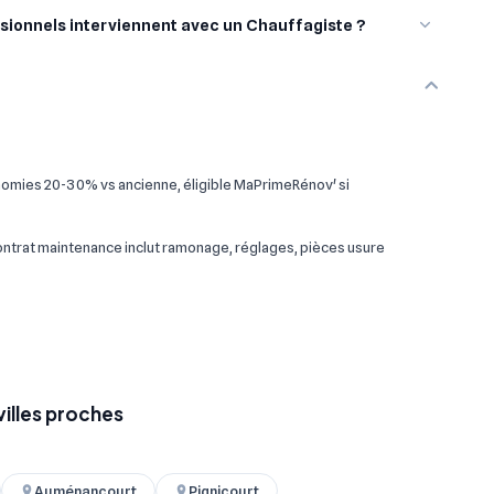
sionnels interviennent avec un Chauffagiste ?
omies 20-30% vs ancienne, éligible MaPrimeRénov' si
 contrat maintenance inclut ramonage, réglages, pièces usure
villes proches
Auménancourt
Pignicourt