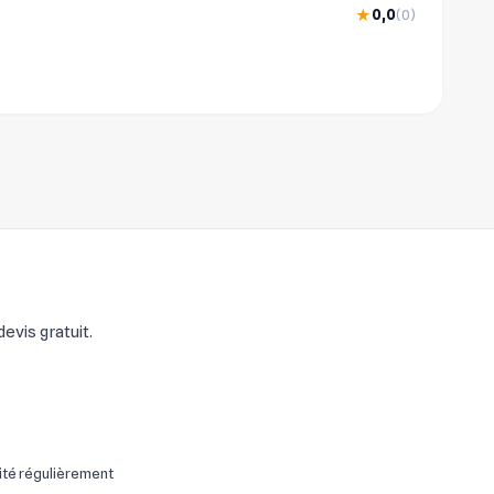
0,0
★
(0)
evis gratuit.
ité régulièrement