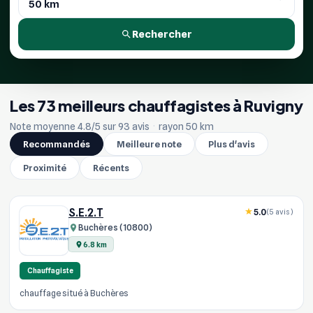
Rechercher
Les 73 meilleurs chauffagistes à Ruvigny
Note moyenne 4.8/5 sur 93 avis
·
rayon 50 km
Recommandés
Meilleure note
Plus d'avis
Proximité
Récents
S.E.2.T
5.0
(5 avis)
Buchères (10800)
6.8 km
Chauffagiste
chauffage situé à Buchères