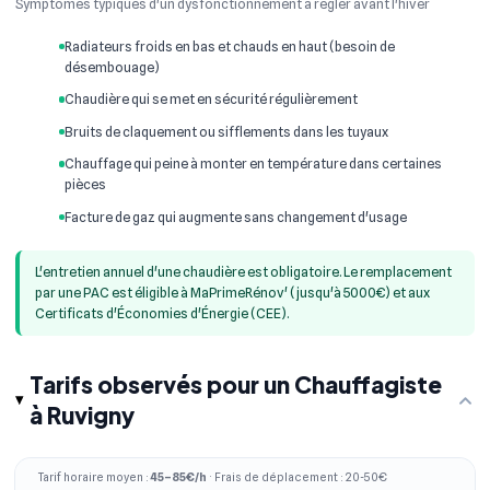
Symptômes typiques d'un dysfonctionnement à régler avant l'hiver
Radiateurs froids en bas et chauds en haut (besoin de
désembouage)
Chaudière qui se met en sécurité régulièrement
Bruits de claquement ou sifflements dans les tuyaux
Chauffage qui peine à monter en température dans certaines
pièces
Facture de gaz qui augmente sans changement d'usage
L'entretien annuel d'une chaudière est obligatoire. Le remplacement
par une PAC est éligible à MaPrimeRénov' (jusqu'à 5000€) et aux
Certificats d'Économies d'Énergie (CEE).
Tarifs observés pour un Chauffagiste
à Ruvigny
Tarif horaire moyen :
45–85€/h
· Frais de déplacement : 20-50€