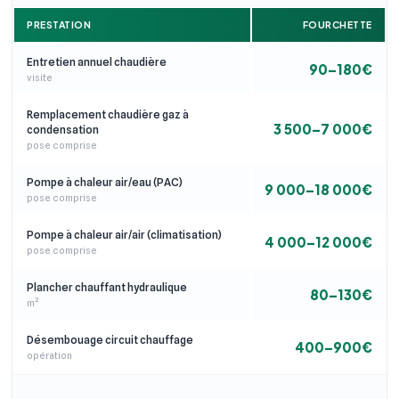
PRESTATION
FOURCHETTE
Entretien annuel chaudière
90–180€
visite
Remplacement chaudière gaz à
3 500–7 000€
condensation
pose comprise
Pompe à chaleur air/eau (PAC)
9 000–18 000€
pose comprise
Pompe à chaleur air/air (climatisation)
4 000–12 000€
pose comprise
Plancher chauffant hydraulique
80–130€
m²
Désembouage circuit chauffage
400–900€
opération