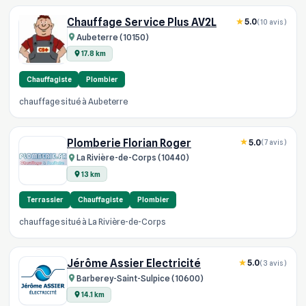
Chauffage Service Plus AV2L
5.0
(10 avis)
Aubeterre (10150)
17.8 km
Chauffagiste
Plombier
chauffage situé à Aubeterre
Plomberie Florian Roger
5.0
(7 avis)
La Rivière-de-Corps (10440)
13 km
Terrassier
Chauffagiste
Plombier
chauffage situé à La Rivière-de-Corps
Jérôme Assier Electricité
5.0
(3 avis)
Barberey-Saint-Sulpice (10600)
14.1 km