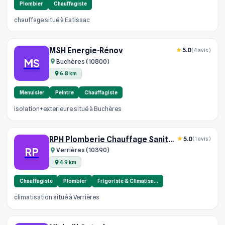
Plombier
Chauffagiste
chauffage situé à Estissac
MSH Energie-Rénov
5.0
(4 avis)
MS
Buchères (10800)
6.8 km
Menuisier
Peintre
Chauffagiste
isolation+exterieure situé à Buchères
RPH Plomberie Chauffage Sanitaire
5.0
(1 avis)
RP
Verrières (10390)
4.9 km
Chauffagiste
Plombier
Frigoriste & Climatisa…
climatisation situé à Verrières