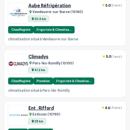
Aube Réfrigération
5.0
(2 avis)
Vendeuvre-sur-Barse (10140)
20.4 km
Chauffagiste
Frigoriste & Climatisa…
climatisation situé à Vendeuvre-sur-Barse
Climadys
5.0
(1 avis)
Pars-lès-Romilly (10100)
41.2 km
Chauffagiste
Plombier
Frigoriste & Climatisa…
climatisation situé à Pars-lès-Romilly
Ent . Riffard
4.6
(9 avis)
Estissac (10190)
28 km