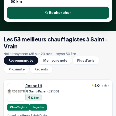
Rechercher
Les 53 meilleurs chauffagistes à Saint-
Vrain
Note moyenne 4/5 sur 20 avis
·
rayon 50 km
Recommandés
Meilleure note
Plus d'avis
Proximité
Récents
Rossetti
5.0
(1 avis)
Saint-Dizier (52100)
12.1 km
Chauffagiste
Façadier
facadier situé à Saint-Dizier