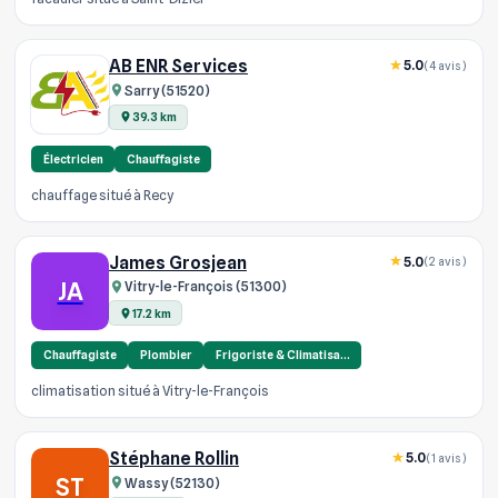
AB ENR Services
5.0
(4 avis)
Sarry (51520)
39.3 km
Électricien
Chauffagiste
chauffage situé à Recy
James Grosjean
5.0
(2 avis)
JA
Vitry-le-François (51300)
17.2 km
Chauffagiste
Plombier
Frigoriste & Climatisa…
climatisation situé à Vitry-le-François
Stéphane Rollin
5.0
(1 avis)
ST
Wassy (52130)