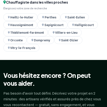
Chauffagiste dans les villes proches
Élargissez votre zone de recherche
Heiltz-le-Hutier
Perthes
Saint-Eulien
Haussignémont
Sapignicourt
Hallignicourt
Thiéblemont-Farémont
Villiers-en-Lieu
Orconte
Dompremy
Saint-Dizier
Vitry-le-François
Vous hésitez encore ? On peut
vous aider.
Pas besoin d'avoir tout défini. Décrivez votre projet en 2
minutes : des artisans vérifiés et assurés près de chez vous
vous recontactent — gratuit, sans engagement, et vous