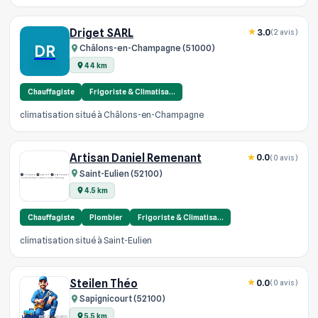
Driget SARL
3.0
(2 avis)
DR
Châlons-en-Champagne (51000)
44 km
Chauffagiste
Frigoriste & Climatisa…
climatisation situé à Châlons-en-Champagne
Artisan Daniel Remenant
0.0
(0 avis)
Saint-Eulien (52100)
4.5 km
Chauffagiste
Plombier
Frigoriste & Climatisa…
climatisation situé à Saint-Eulien
Steilen Théo
0.0
(0 avis)
Sapignicourt (52100)
5.5 km