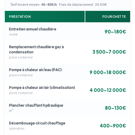
Tarif horaire moyen :
45–85€/h
· Frais de déplacement : 20-50€
PRESTATION
FOURCHETTE
Entretien annuel chaudière
90–180€
visite
Remplacement chaudière gaz à
3 500–7 000€
condensation
pose comprise
Pompe à chaleur air/eau (PAC)
9 000–18 000€
pose comprise
Pompe à chaleur air/air (climatisation)
4 000–12 000€
pose comprise
Plancher chauffant hydraulique
80–130€
m²
Désembouage circuit chauffage
400–900€
opération