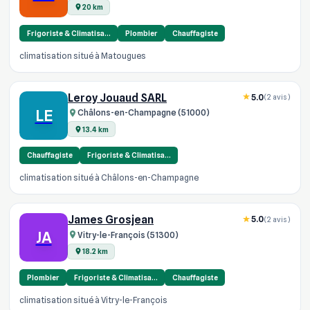
20 km
Frigoriste & Climatisa…
Plombier
Chauffagiste
climatisation situé à Matougues
Leroy Jouaud SARL
5.0
(2 avis)
LE
Châlons-en-Champagne (51000)
13.4 km
Chauffagiste
Frigoriste & Climatisa…
climatisation situé à Châlons-en-Champagne
James Grosjean
5.0
(2 avis)
JA
Vitry-le-François (51300)
18.2 km
Plombier
Frigoriste & Climatisa…
Chauffagiste
climatisation situé à Vitry-le-François