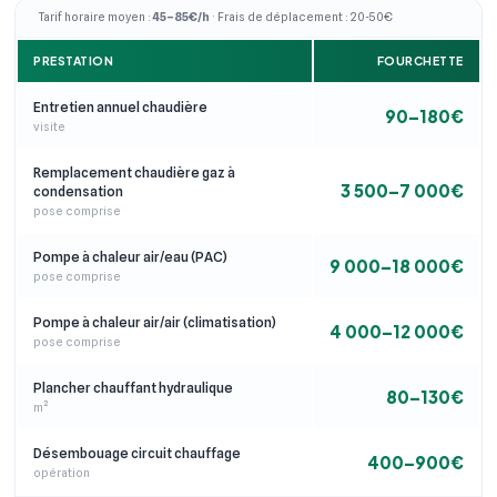
Tarif horaire moyen :
45–85€/h
· Frais de déplacement : 20-50€
PRESTATION
FOURCHETTE
Entretien annuel chaudière
90–180€
visite
Remplacement chaudière gaz à
3 500–7 000€
condensation
pose comprise
Pompe à chaleur air/eau (PAC)
9 000–18 000€
pose comprise
Pompe à chaleur air/air (climatisation)
4 000–12 000€
pose comprise
Plancher chauffant hydraulique
80–130€
m²
Désembouage circuit chauffage
400–900€
opération