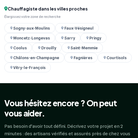
Chauffagiste dans les villes proches
Élargissez votre zone de recherche
Sogny-aux-Moulins
Faux-Vésigneul
Moncetz-Longevas
Sarry
Pringy
Coolus
Drouilly
Saint-Memmie
Châlons-en-Champagne
Fagnières
Courtisols
Vitry-le-François
Vous hésitez encore ? On peut
vous aider.
Pas besoin d'avoir tout défini. Décrivez votre projet en 2
minutes : des artisans vérifiés et assurés près de chez vous