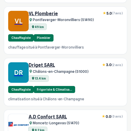
VL Plomberie
5.0
(7 avis)
VL
Pontfaverger-Moronvilliers (51490)
49 km
Chauffagiste
Plombier
chauffage situé à Pontfaverger-Moronvilliers
Driget SARL
3.0
(2 avis)
DR
Châlons-en-Champagne (51000)
13.4 km
Chauffagiste
Frigoriste & Climatisa…
climatisation situé à Châlons-en-Champagne
A.D Confort SARL
0.0
(0 avis)
Moncetz-Longevas (51470)
8.2 km