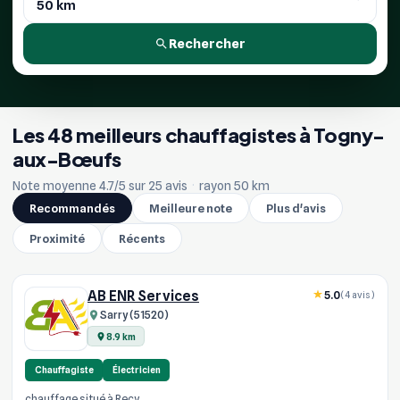
Rechercher
Les 48 meilleurs chauffagistes à Togny-
aux-Bœufs
Note moyenne 4.7/5 sur 25 avis
·
rayon 50 km
Recommandés
Meilleure note
Plus d'avis
Proximité
Récents
AB ENR Services
5.0
(4 avis)
Sarry (51520)
8.9 km
Chauffagiste
Électricien
chauffage situé à Recy