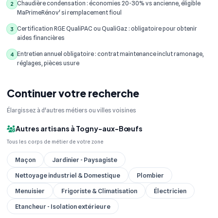
Chaudière condensation : économies 20-30% vs ancienne, éligible
2
MaPrimeRénov' si remplacement fioul
Certification RGE QualiPAC ou QualiGaz : obligatoire pour obtenir
3
aides financières
Entretien annuel obligatoire : contrat maintenance inclut ramonage,
4
réglages, pièces usure
Continuer votre recherche
Élargissez à d'autres métiers ou villes voisines
Autres artisans à Togny-aux-Bœufs
Tous les corps de métier de votre zone
Maçon
Jardinier - Paysagiste
Nettoyage industriel & Domestique
Plombier
Menuisier
Frigoriste & Climatisation
Électricien
Etancheur - Isolation extérieure