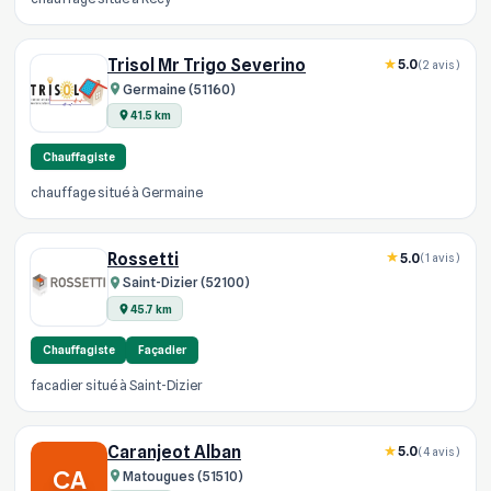
Trisol Mr Trigo Severino
5.0
(2 avis)
Germaine (51160)
41.5 km
Chauffagiste
chauffage situé à Germaine
Rossetti
5.0
(1 avis)
Saint-Dizier (52100)
45.7 km
Chauffagiste
Façadier
facadier situé à Saint-Dizier
Caranjeot Alban
5.0
(4 avis)
CA
Matougues (51510)