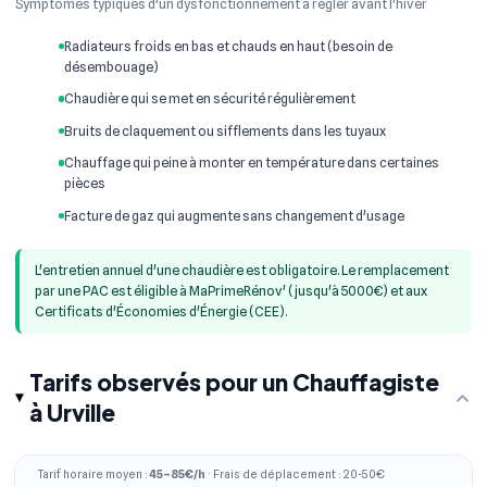
Symptômes typiques d'un dysfonctionnement à régler avant l'hiver
Radiateurs froids en bas et chauds en haut (besoin de
désembouage)
Chaudière qui se met en sécurité régulièrement
Bruits de claquement ou sifflements dans les tuyaux
Chauffage qui peine à monter en température dans certaines
pièces
Facture de gaz qui augmente sans changement d'usage
L'entretien annuel d'une chaudière est obligatoire. Le remplacement
par une PAC est éligible à MaPrimeRénov' (jusqu'à 5000€) et aux
Certificats d'Économies d'Énergie (CEE).
Tarifs observés pour un Chauffagiste
à Urville
Tarif horaire moyen :
45–85€/h
· Frais de déplacement : 20-50€