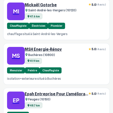
Mickaël Gotorbe
5.0
(4 avis)
MI
Saint-André-les-Vergers (10120)
47.6 km
Chauffagiste
Électricien
Plombier
chauffage situé à Saint-André-les-Vergers
MSH Energie-Rénov
5.0
(4 avis)
MS
Buchères (10800)
41.9 km
Menuisier
Peintre
Chauffagiste
isolation+exterieure situé à Buchères
Epah Entreprise Pour L'amélioration De L'habitat
5.0
(4 avis)
EP
Feuges (10150)
48.7 km