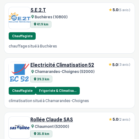
S.E.2.T
5.0
(5 avis)
Buchères (10800)
41.9 km
Chauffagiste
chauffage situé à Buchères
Electricité Climatisation 52
5.0
(3 avis)
Chamarandes-Choignes (52000)
39.3 km
Chauffagiste
Frigoriste & Climatisa…
climatisation situé à Chamarandes-Choignes
Rollée Claude SAS
5.0
(2 avis)
Chaumont (52000)
35.8 km