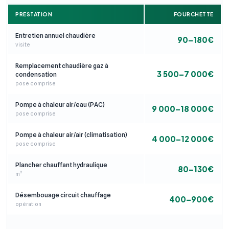
PRESTATION
FOURCHETTE
Entretien annuel chaudière
90–180€
visite
Remplacement chaudière gaz à
3 500–7 000€
condensation
pose comprise
Pompe à chaleur air/eau (PAC)
9 000–18 000€
pose comprise
Pompe à chaleur air/air (climatisation)
4 000–12 000€
pose comprise
Plancher chauffant hydraulique
80–130€
m²
Désembouage circuit chauffage
400–900€
opération