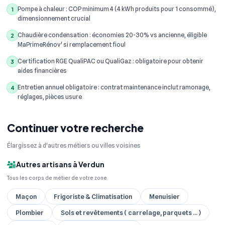
Pompe à chaleur : COP minimum 4 (4 kWh produits pour 1 consommé),
1
dimensionnement crucial
Chaudière condensation : économies 20-30% vs ancienne, éligible
2
MaPrimeRénov' si remplacement fioul
Certification RGE QualiPAC ou QualiGaz : obligatoire pour obtenir
3
aides financières
Entretien annuel obligatoire : contrat maintenance inclut ramonage,
4
réglages, pièces usure
Continuer votre recherche
Élargissez à d'autres métiers ou villes voisines
Autres artisans à Verdun
Tous les corps de métier de votre zone
Maçon
Frigoriste & Climatisation
Menuisier
Plombier
Sols et revêtements ( carrelage, parquets ... )