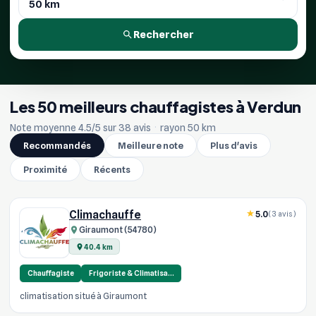
Rechercher
Les 50 meilleurs chauffagistes à Verdun
Note moyenne 4.5/5 sur 38 avis
·
rayon 50 km
Recommandés
Meilleure note
Plus d'avis
Proximité
Récents
Climachauffe
5.0
(3 avis)
Giraumont (54780)
40.4 km
Chauffagiste
Frigoriste & Climatisa…
climatisation situé à Giraumont