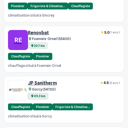
Plombier
Frigoriste & Climatisa…
Chauffagiste
climatisation situé à Gincrey
Renovbat
5.0
(1 avis)
RE
Foameix-Ornel (55400)
20.7 km
Chauffagiste
Plombier
chauffage situé à Foameix-Ornel
JP Sanitherm
4.5
(8 avis)
Gorcy (54730)
49.3 km
Chauffagiste
Plombier
Frigoriste & Climatisa…
climatisation situé à Gorcy