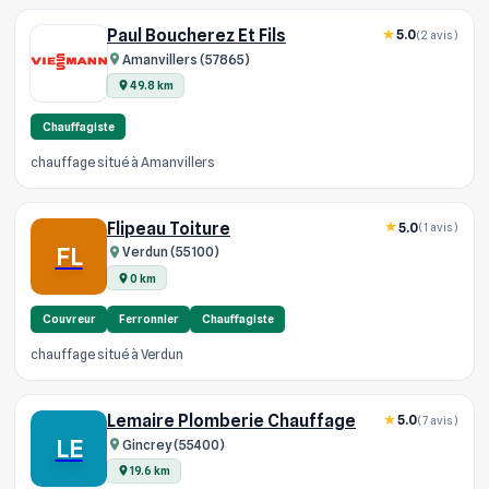
Paul Boucherez Et Fils
5.0
(2 avis)
Amanvillers (57865)
49.8 km
Chauffagiste
chauffage situé à Amanvillers
Flipeau Toiture
5.0
(1 avis)
FL
Verdun (55100)
0 km
Couvreur
Ferronnier
Chauffagiste
chauffage situé à Verdun
Lemaire Plomberie Chauffage
5.0
(7 avis)
LE
Gincrey (55400)
19.6 km