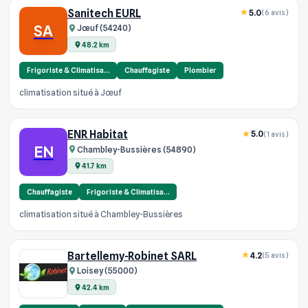
Sanitech EURL
5.0
(6 avis)
SA
Jœuf (54240)
48.2 km
Frigoriste & Climatisa…
Chauffagiste
Plombier
climatisation situé à Jœuf
ENR Habitat
5.0
(1 avis)
EN
Chambley-Bussières (54890)
41.7 km
Chauffagiste
Frigoriste & Climatisa…
climatisation situé à Chambley-Bussières
Bartellemy-Robinet SARL
4.2
(5 avis)
Loisey (55000)
42.4 km