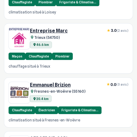
Chauffagiste
Plombier
Frigoriste & Climatisa…
climatisation situé à Loisey
Entreprise Marc
3.0
(2 avis)
Trieux (54750)
46.6 km
Maçon
Chauffagiste
Plombier
chauffage situé à Trieux
Emmanuel Brizion
0.0
(0 avis)
Fresnes-en-Woëvre (55160)
20.4 km
Chauffagiste
Électricien
Frigoriste & Climatisa…
climatisation situé à Fresnes-en-Woëvre