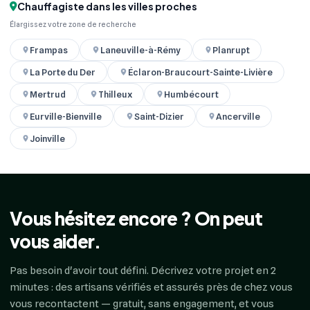
Chauffagiste dans les villes proches
Élargissez votre zone de recherche
Frampas
Laneuville-à-Rémy
Planrupt
La Porte du Der
Éclaron-Braucourt-Sainte-Livière
Mertrud
Thilleux
Humbécourt
Eurville-Bienville
Saint-Dizier
Ancerville
Joinville
Vous hésitez encore ? On peut
vous aider.
Pas besoin d'avoir tout défini. Décrivez votre projet en 2
minutes : des artisans vérifiés et assurés près de chez vous
vous recontactent — gratuit, sans engagement, et vous