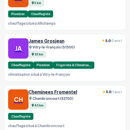
5 km
Plombier
Chauffagiste
chauffage situé à Allichamps
James Grosjean
5.0
(2 avis)
JA
Vitry-le-François (51300)
32 km
Chauffagiste
Plombier
Frigoriste & Climatisa…
climatisation situé à Vitry-le-François
Cheminees Fromentel
5.0
(1 avis)
CH
Chambroncourt (52700)
43 km
Chauffagiste
chauffage situé à Chambroncourt