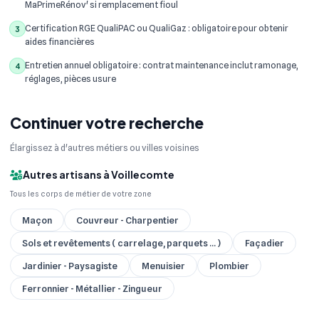
MaPrimeRénov' si remplacement fioul
Certification RGE QualiPAC ou QualiGaz : obligatoire pour obtenir
3
aides financières
Entretien annuel obligatoire : contrat maintenance inclut ramonage,
4
réglages, pièces usure
Continuer votre recherche
Élargissez à d'autres métiers ou villes voisines
Autres artisans à Voillecomte
Tous les corps de métier de votre zone
Maçon
Couvreur - Charpentier
Sols et revêtements ( carrelage, parquets ... )
Façadier
Jardinier - Paysagiste
Menuisier
Plombier
Ferronnier - Métallier - Zingueur