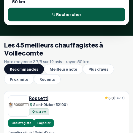
Rechercher
Les 45 meilleurs chauffagistes à
Voillecomte
Note moyenne 3.7/5 sur 19 avis
·
rayon 50 km
Recommandés
Meilleure note
Plus d'avis
Proximité
Récents
Rossetti
5.0
(1 avis)
Saint-Dizier (52100)
15.4 km
Chauffagiste
Façadier
facadier situé à Saint-Dizier