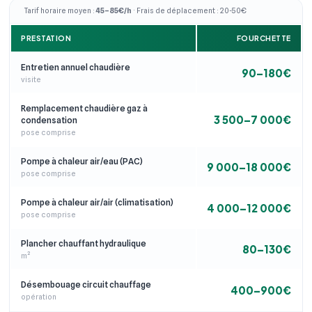
Tarif horaire moyen :
45–85€/h
· Frais de déplacement : 20-50€
PRESTATION
FOURCHETTE
Entretien annuel chaudière
90–180€
visite
Remplacement chaudière gaz à
3 500–7 000€
condensation
pose comprise
Pompe à chaleur air/eau (PAC)
9 000–18 000€
pose comprise
Pompe à chaleur air/air (climatisation)
4 000–12 000€
pose comprise
Plancher chauffant hydraulique
80–130€
m²
Désembouage circuit chauffage
400–900€
opération