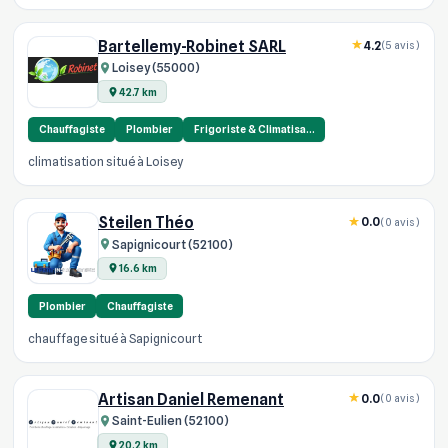
Bartellemy-Robinet SARL
4.2
(5 avis)
Loisey (55000)
42.7 km
Chauffagiste
Plombier
Frigoriste & Climatisa…
climatisation situé à Loisey
Steilen Théo
0.0
(0 avis)
Sapignicourt (52100)
16.6 km
Plombier
Chauffagiste
chauffage situé à Sapignicourt
Artisan Daniel Remenant
0.0
(0 avis)
Saint-Eulien (52100)
20.2 km