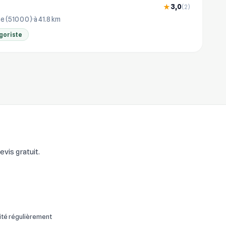
3,0
★
(2)
e (51000)
à 41.8 km
goriste
vis gratuit.
ité régulièrement