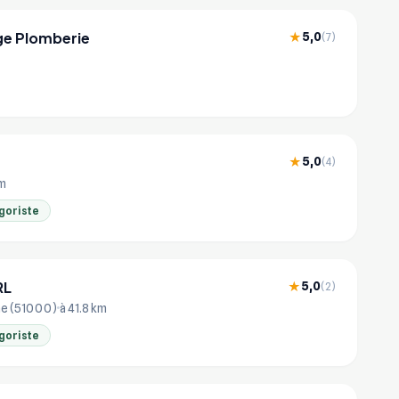
e Plomberie
5,0
★
(7)
5,0
★
(4)
km
goriste
RL
5,0
★
(2)
e (51000)
à 41.8 km
goriste