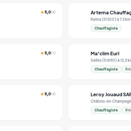
Artema Chauffag
5,0
★
(4)
AR
Reims (51100)
à 7.3 km
Chauffagiste
Ma'clim Eurl
5,0
★
(7)
MA
Selles (51490)
à 12.3 
Chauffagiste
Fri
Leroy Jouaud SA
5,0
★
(4)
LE
Châlons-en-Champagn
Chauffagiste
Fri