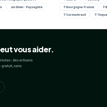
er
Jardinier - Paysagiste
Bourgogne-Fresne
B
Cormontreuil
Tinqu
eut vous aider.
inutes : des artisans
 gratuit, sans