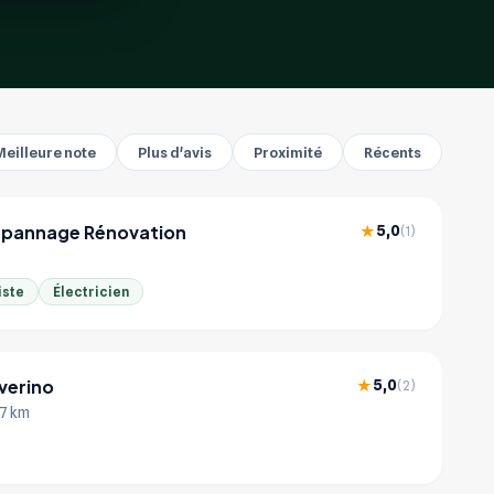
Meilleure note
Plus d'avis
Proximité
Récents
pannage Rénovation
5,0
★
(1)
iste
Électricien
everino
5,0
★
(2)
.7 km