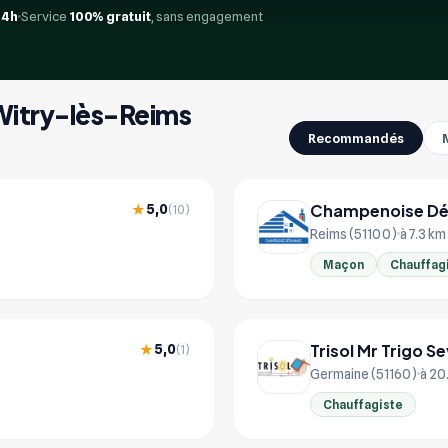
24h
Service
100% gratuit
, sans engagement
 Witry-lès-Reims
Recommandés
Champenoise Dé
5,0
★
(10)
Reims (51100)
à 7.3 km
Maçon
Chauffag
Trisol Mr Trigo S
5,0
★
(1)
Germaine (51160)
à 20
Chauffagiste