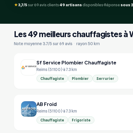
★
3,7/5
sur 69 avis clients
49 artisans
disponibles
Réponse
sous 
Les 49 meilleurs chauffagistes à
Note moyenne 3.7/5 sur 69 avis
·
rayon 50 km
Sf Service Plombier Chauffagiste
Reims (51100)
à 7.3 km
Chauffagiste
Plombier
Serrurier
AB Froid
Reims (51100)
à 7.3 km
Chauffagiste
Frigoriste