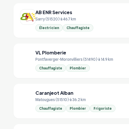
AB ENR Services
Sarry (51520)
à 46.7 km
Électricien
Chauffagiste
VL Plomberie
VL
Pontfaverger-Moronvilliers (51490)
à 14.9 km
Chauffagiste
Plombier
Caranjeot Alban
CA
Matougues (51510)
à 36.2 km
Chauffagiste
Plombier
Frigoriste