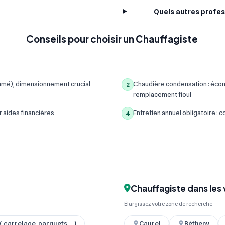
Quels autres profes
Conseils pour choisir un Chauffagiste
mmé), dimensionnement crucial
Chaudière condensation : écon
2
remplacement fioul
r aides financières
Entretien annuel obligatoire :
4
Chauffagiste dans les 
Élargissez votre zone de recherche
 carrelage, parquets ... )
Caurel
Bétheny