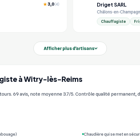
Driget SARL
3,0
★
(4)
DR
Châlons-en-Champagn
Chauffagiste
Fri
Afficher plus d'artisans
agiste à Witry-lès-Reims
rs. 69 avis, note moyenne 3.7/5. Contrôle qualité permanent, de
embouage)
Chaudière qui se met en sécur