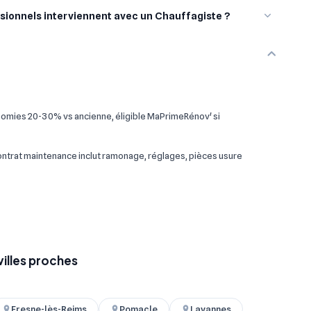
sionnels interviennent avec un Chauffagiste ?
omies 20-30% vs ancienne, éligible MaPrimeRénov' si
 contrat maintenance inclut ramonage, réglages, pièces usure
villes proches
Fresne-lès-Reims
Pomacle
Lavannes