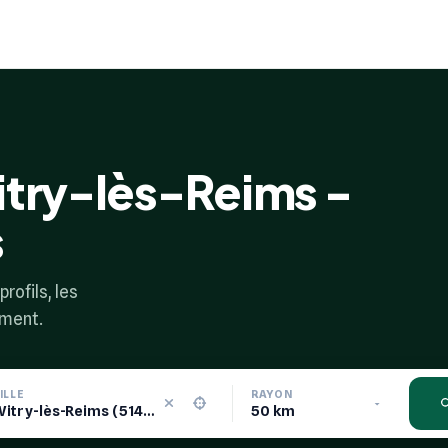
itry-lès-Reims -
s
rofils, les
ement.
ILLE
RAYON