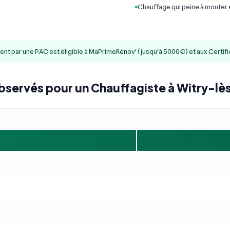
Chauffage qui peine à monter
ment par une PAC est éligible à MaPrimeRénov' (jusqu'à 5000€) et aux Certif
observés pour un Chauffagiste à Witry-l