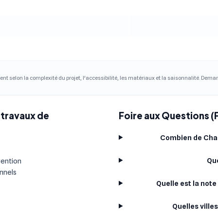
ent selon la complexité du projet, l'accessibilité, les matériaux et la saisonnalité. Dem
 travaux de
Foire aux Questions (
Combien de Chau
Que
vention
onnels
Quelle est la not
Quelles ville