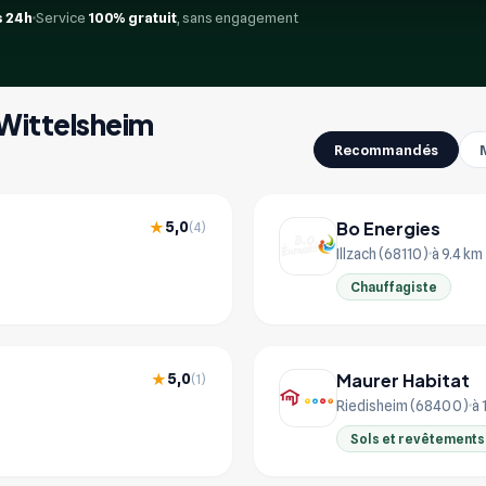
 24h
Service
100% gratuit
, sans engagement
 Wittelsheim
Recommandés
Bo Energies
5,0
★
(4)
Illzach (68110)
à 9.4 km
Chauffagiste
Maurer Habitat
5,0
★
(1)
Riedisheim (68400)
à 
Sols et revêtements