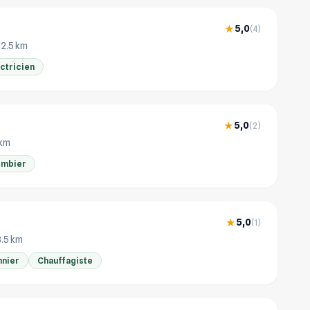
5,0
★
(4)
12.5 km
ctricien
5,0
★
(2)
 km
ombier
5,0
★
(1)
3.5 km
nnier
Chauffagiste