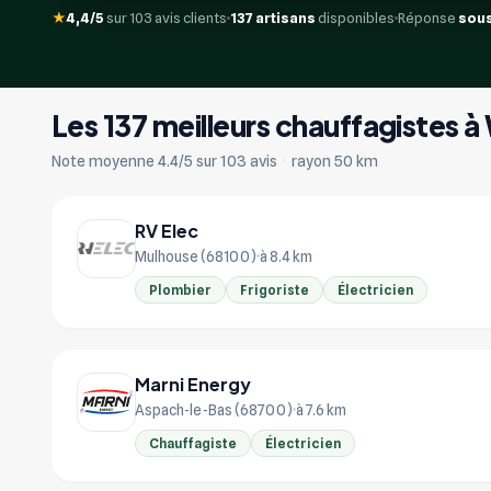
★
4,4/5
sur 103 avis clients
137 artisans
disponibles
Réponse
sous
Les 137 meilleurs chauffagistes à
Note moyenne 4.4/5 sur 103 avis
·
rayon 50 km
RV Elec
Mulhouse (68100)
à 8.4 km
Plombier
Frigoriste
Électricien
Marni Energy
Aspach-le-Bas (68700)
à 7.6 km
Chauffagiste
Électricien