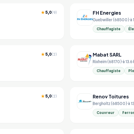
FH Energies
5,0
★
(9)
Guebwiller (68500)
à 
Chauffagiste
Éle
Mabat SARL
5,0
★
(2)
Rixheim (68170)
à 13.6
Chauffagiste
Pl
Renov Toitures
5,0
★
(2)
Bergholtz (68500)
à 1
Couvreur
Ferro