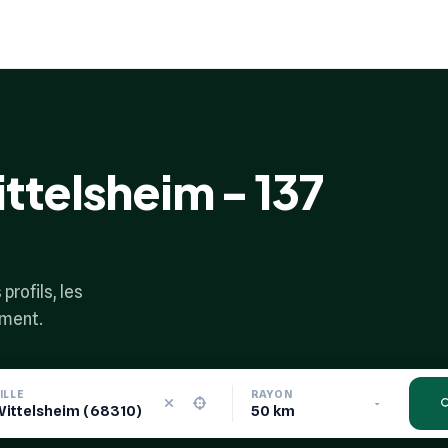
ttelsheim - 137
profils, les
ement.
ILLE
RAYON