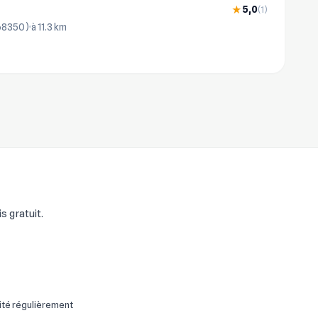
5,0
★
(1)
(68350)
à 11.3 km
s gratuit.
ité régulièrement