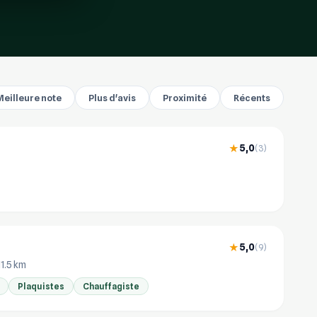
Meilleure note
Plus d'avis
Proximité
Récents
5,0
★
(3)
5,0
★
(9)
11.5 km
Plaquistes
Chauffagiste