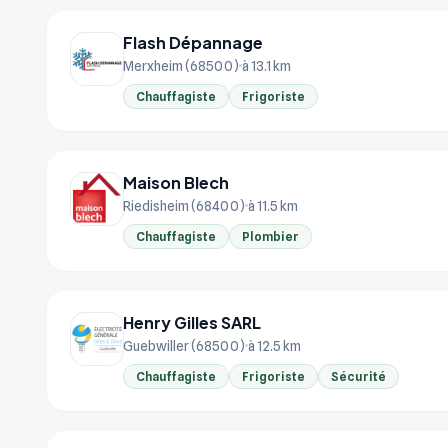
Flash Dépannage
Merxheim (68500)
à 13.1 km
Chauffagiste
Frigoriste
Maison Blech
Riedisheim (68400)
à 11.5 km
Chauffagiste
Plombier
Henry Gilles SARL
Guebwiller (68500)
à 12.5 km
Chauffagiste
Frigoriste
Sécurité