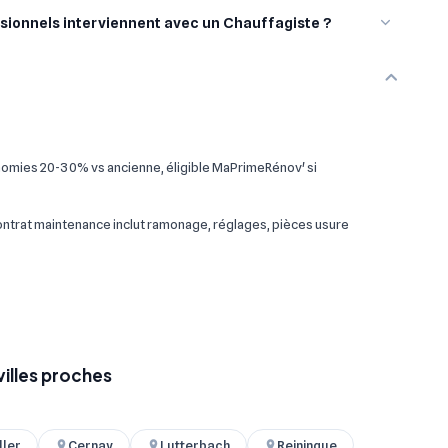
sionnels interviennent avec un Chauffagiste ?
omies 20-30% vs ancienne, éligible MaPrimeRénov' si
 contrat maintenance inclut ramonage, réglages, pièces usure
villes proches
ller
Cernay
Lutterbach
Reiningue