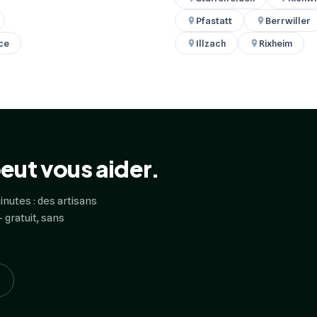
Pfastatt
Berrwiller
nce
Illzach
Rixheim
eut vous aider.
inutes : des artisans
 gratuit, sans