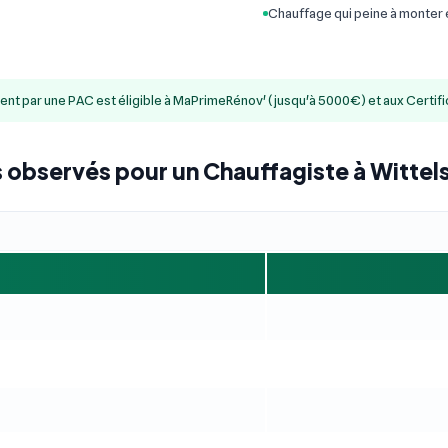
Chauffage qui peine à monter
ment par une PAC est éligible à MaPrimeRénov' (jusqu'à 5000€) et aux Certif
s observés pour un Chauffagiste à Witte