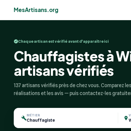
MesArtisans.org
Chaque artisan est vérifié avant d'apparaître ici
Chauffagistes à Wi
artisans vérifiés
137 artisans vérifiés près de chez vous. Comparez les 
réalisations et les avis — puis contactez-les gratuit
MÉTIER
V