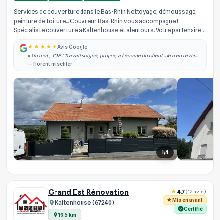
Services de couverture dans le Bas-Rhin Nettoyage, démoussage,
peinture de toiture... Couvreur Bas-Rhin vous accompagne !
Spécialiste couverture à Kaltenhouse et alentours. Votre partenaire
de confian...
Avis Google
« Un mot , TOP ! Travail soigné, propre, a l écoute du client . Je n en reviens
toujours pas du travail effectué sur ma toiture. Je recommande vivement
— florent mischler
! »
1/4
Grand Est Rénovation
4.7
(12 avis)
Mis en avant
Kaltenhouse (67240)
Certifié
19.5 km