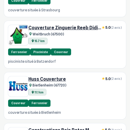
Couvreur
Ferronnier
couverture située à Strasbourg
Couverture Zinguerie Reeb Didier
5.0
(2 avis)
Weitbruch (67500)
15.7 km
Ferronnier
Pisciniste
Couvreur
pisciniste situé à Batzendorf
Huss Couverture
5.0
(2 avis)
Bietlenheim (67720)
11.1 km
Couvreur
Ferronnier
couverture située à Bietlenheim
5.0
(3 avis)