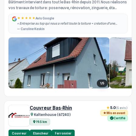
Bâtiment intervient dans tout le Bas-Rhin depuis 2011. Nous réalisons
vos travaux de toiture : pose neuve, rénovation, zinguerie, éta...
Avis Google
« Entreprise au top qui nous a refait toute la toiture + création d'une
lucarne. Equipe à l'écoute, travail professionnel et soigné ! Je
— Caroline Keskin
recommande à 100% »
1/5
Couvreur Bas-Rhin
5.0
(5 avis)
Mis en avant
Kaltenhouse (67240)
Certifié
19.5 km
Couvreur
Etancheur
Ferronnier