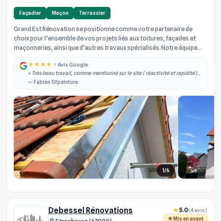
Façadier
Maçon
Terrassier
Grand Est Rénovation se positionne comme votre partenaire de
choix pour l’ensemble de vos projets liés aux toitures, façades et
maçonneries, ainsi que d’autres travaux spécialisés. Notre équipe
d’arti...
Avis Google
« Très beau travail, comme mentionné sur le site ( réactivité et rapidité)
effectivement je les ai contacté dans la semaine qui à suivi j'ai obtenu un
— Fabien Gfpeinture
rdv, il est... »
1/6
Debessel Rénovations
5.0
(4 avis)
Mis en avant