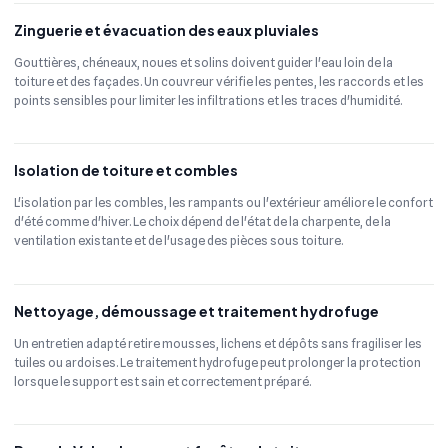
Zinguerie et évacuation des eaux pluviales
Gouttières, chéneaux, noues et solins doivent guider l'eau loin de la
toiture et des façades. Un couvreur vérifie les pentes, les raccords et les
points sensibles pour limiter les infiltrations et les traces d'humidité.
Isolation de toiture et combles
L'isolation par les combles, les rampants ou l'extérieur améliore le confort
d'été comme d'hiver. Le choix dépend de l'état de la charpente, de la
ventilation existante et de l'usage des pièces sous toiture.
Nettoyage, démoussage et traitement hydrofuge
Un entretien adapté retire mousses, lichens et dépôts sans fragiliser les
tuiles ou ardoises. Le traitement hydrofuge peut prolonger la protection
lorsque le support est sain et correctement préparé.