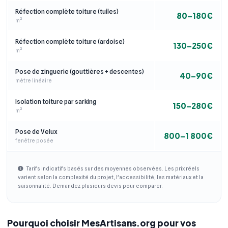
Réfection complète toiture (tuiles)
80–180€
m²
Réfection complète toiture (ardoise)
130–250€
m²
Pose de zinguerie (gouttières + descentes)
40–90€
mètre linéaire
Isolation toiture par sarking
150–280€
m²
Pose de Velux
800–1 800€
fenêtre posée
Tarifs indicatifs basés sur des moyennes observées. Les prix réels
varient selon la complexité du projet, l'accessibilité, les matériaux et la
saisonnalité. Demandez plusieurs devis pour comparer.
Pourquoi choisir MesArtisans.org pour vos