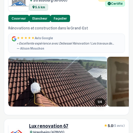
Strasbourg (67000)
Certifié
5.6 km
Couvreur
Etancheur
Façadier
Rénovations et construction dans le Grand-Est
Avis Google
« Excellente expérience avec Debessel Rénovation ! Les travaux de
rénovation intérieure ont été réalisés rapidement, dans les délais
— Alison Mouchon
annoncés et avec un grand pro... »
1/4
Lux renovation 67
5.0
(5 avis)
Hœnheim (67800)