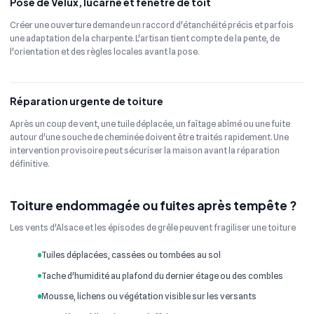
Pose de Velux, lucarne et fenêtre de toit
Créer une ouverture demande un raccord d'étanchéité précis et parfois
une adaptation de la charpente. L'artisan tient compte de la pente, de
l'orientation et des règles locales avant la pose.
Réparation urgente de toiture
Après un coup de vent, une tuile déplacée, un faîtage abîmé ou une fuite
autour d'une souche de cheminée doivent être traités rapidement. Une
intervention provisoire peut sécuriser la maison avant la réparation
définitive.
Toiture endommagée ou fuites après tempête ?
Les vents d'Alsace et les épisodes de grêle peuvent fragiliser une toiture
Tuiles déplacées, cassées ou tombées au sol
Tache d'humidité au plafond du dernier étage ou des combles
Mousse, lichens ou végétation visible sur les versants