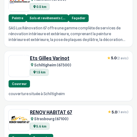
0.5 km
Peintre
Sols et revêtements (…
Façadier
SAS Lux Rénovation 67 offre une gamme complète de services de
rénovation intérieure et extérieure, comprenant la peinture
intérieure et extérieure, la pose de plaques de plâtre, la décoration
peinture...
Ets Gilles Varinot
5.0
(2 avis)
Schiltigheim (67300)
1.5 km
Couvreur
couverture située à Schiltigheim
RENOV HABITAT 67
5.0
(1 avis)
Strasbourg (67100)
5.6 km