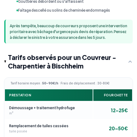
Gouttières débordent ou s'affaissent
Faîtage descellé ou solins de cheminée endommagés
Après tempête, beaucoup de couvreurs proposent une intervention
prioritaire avec bâchage d'urgence puis devis de réparation. Pensez
à déclarer le sinistre à votre assurance dans les 5 jours.
Tarifs observés pour un Couvreur -
Charpentier à Bischheim
Tarif horaire moyen :
50–90€/h
· Frais de déplacement : 30-80€
PRESTATION
FOURCHETTE
Démoussage + traitement hydrofuge
12–25€
m²
Remplacement de tuiles cassées
20–50€
tuile posée