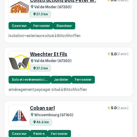
Constructions Bois Peter M .
Val de Moder (67350)
27.3 km
Couvreur
Ferronnier
Etancheur
isolation+exterieure situé à Bitschhoffen
Waechter Et Fils
5.0
(2 avis)
Val de Moder (67350)
27.3 km
Sols et revêtements (…
Jardinier
Ferronnier
aménagement paysager situé à Bitschhoffen
Coban sarl
5.0
(2 avis)
Wissembourg (67160)
46.6 km
Couvreur
Peintre
Ferronnier