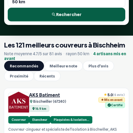
Rechercher
Les 121 meilleurs couvreurs à Bischheim
Note moyenne 4.7/5 sur 81 avis
·
rayon 50 km
·
4 artisans mis en
avant
Recommandés
Meilleure note
Plus d'avis
Proximité
Récents
AKS Batiment
5.0
(6 avis)
Mis en avant
Bischwiller (67240)
Certifié
16.9 km
Couvreur
Etancheur
Plaquistes & Isolation…
Couvreur-zingueur et spécialiste de l'isolation à Bischwiller, AKS