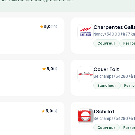
Charpentes Gall
5,0
★
(10)
Nancy (54000)
à 7.7 k
Couvreur
Ferro
Couvr Toit
5,0
★
(1)
Seichamps (54280)
à 
Etancheur
Ferro
J Schillot
5,0
★
(3)
Seichamps (54280)
à 
Couvreur
Ferro