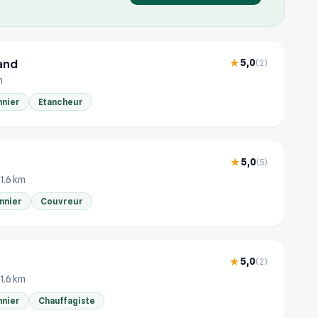
and
5,0
★
(2)
m
nnier
Etancheur
5,0
★
(5)
11.6 km
nnier
Couvreur
5,0
★
(2)
11.6 km
nnier
Chauffagiste