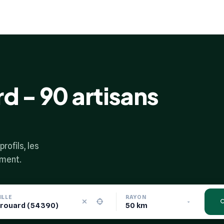
d - 90 artisans
rofils, les
ement.
ILLE
RAYON