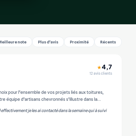
Meilleure note
Plus d'avis
Proximité
Récents
4,7
★
12 avis clients
x pour l’ensemble de vos projets liés aux toitures,
re équipe d’artisans chevronnés s’illustre dans la
) effectivement je les ai contacté dans la semaine qui à suivi