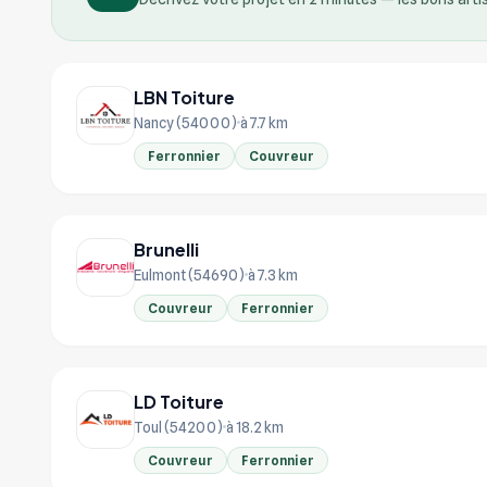
LBN Toiture
Nancy (54000)
à 7.7 km
Ferronnier
Couvreur
Brunelli
Eulmont (54690)
à 7.3 km
Couvreur
Ferronnier
LD Toiture
Toul (54200)
à 18.2 km
Couvreur
Ferronnier