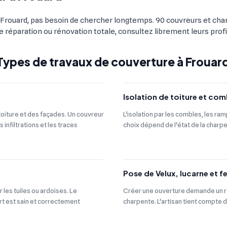
? À Frouard, pas besoin de chercher longtemps. 90 couvreurs et cha
tite réparation ou rénovation totale, consultez librement leurs pro
Types de travaux de couverture à Frouar
Isolation de toiture et com
 toiture et des façades. Un couvreur
L'isolation par les combles, les ra
 infiltrations et les traces
choix dépend de l'état de la charpe
Pose de Velux, lucarne et f
 les tuiles ou ardoises. Le
Créer une ouverture demande un ra
rt est sain et correctement
charpente. L'artisan tient compte de