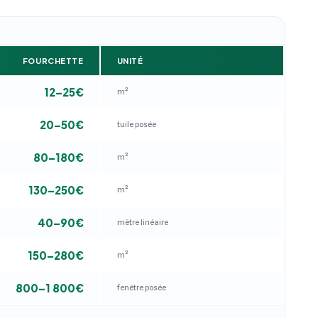
FOURCHETTE
UNITÉ
12–25€
m²
20–50€
tuile posée
80–180€
m²
130–250€
m²
40–90€
mètre linéaire
150–280€
m²
800–1 800€
fenêtre posée