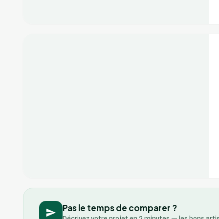
+2
Vérifié
Pas le temps de comparer ?
Décrivez votre projet en 2 minutes — les bons art