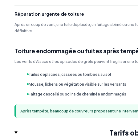
Réparation urgente de toiture
Après un coup de vent, une tuile déplacée, un faîtage abîmé ou une f
définitive.
Toiture endommagée ou fuites après tempê
Les vents d'Alsace et les épisodes de grêle peuvent fragiliser une t
Tuiles déplacées, cassées ou tombées au sol
Mousse, lichens ou végétation visible sur les versants
Faîtage descellé ou solins de cheminée endommagés
Après tempête, beaucoup de couvreurs proposent une intervention 
Tarifs o