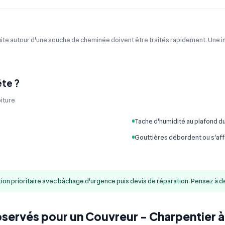
uite autour d'une souche de cheminée doivent être traités rapidement. Une in
te ?
oiture
Tache d'humidité au plafond d
Gouttières débordent ou s'af
prioritaire avec bâchage d'urgence puis devis de réparation. Pensez à décla
bservés pour un Couvreur - Charpentier à