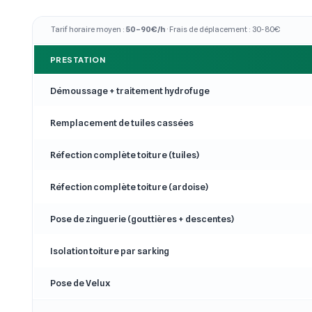
Tarif horaire moyen :
50–90€/h
· Frais de déplacement : 30-80€
PRESTATION
Démoussage + traitement hydrofuge
Remplacement de tuiles cassées
Réfection complète toiture (tuiles)
Réfection complète toiture (ardoise)
Pose de zinguerie (gouttières + descentes)
Isolation toiture par sarking
Pose de Velux