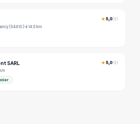
5,0
★
(2)
ancy (54410)
à 14.5 km
ent SARL
5,0
★
(2)
 km
nnier