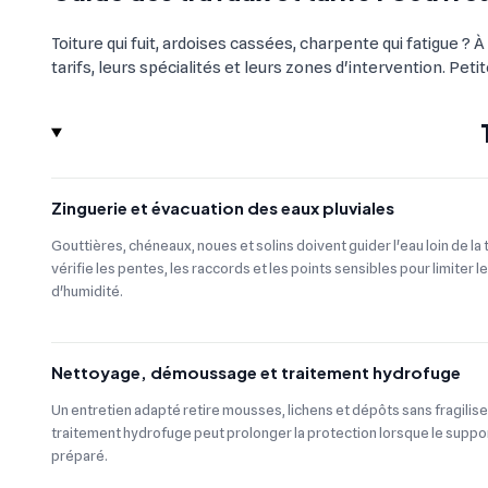
Toiture qui fuit, ardoises cassées, charpente qui fatigue 
tarifs, leurs spécialités et leurs zones d'intervention. Pe
Zinguerie et évacuation des eaux pluviales
Gouttières, chéneaux, noues et solins doivent guider l'eau loin de la
vérifie les pentes, les raccords et les points sensibles pour limiter les
d'humidité.
Nettoyage, démoussage et traitement hydrofuge
Un entretien adapté retire mousses, lichens et dépôts sans fragiliser
traitement hydrofuge peut prolonger la protection lorsque le suppo
préparé.