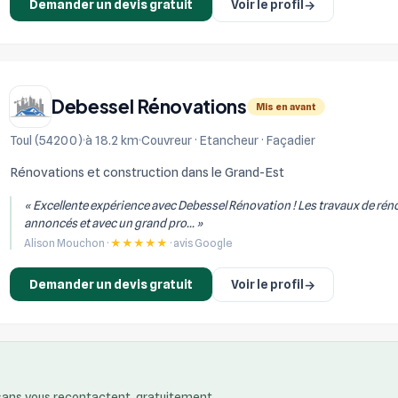
Demander un devis gratuit
Voir le profil
→
Debessel Rénovations
Mis en avant
Toul (54200)
à 18.2 km
Couvreur · Etancheur · Façadier
Rénovations et construction dans le Grand-Est
« Excellente expérience avec Debessel Rénovation ! Les travaux de réno
annoncés et avec un grand pro... »
Alison Mouchon ·
★★★★★
· avis Google
Demander un devis gratuit
Voir le profil
→
isans vous recontactent, gratuitement.