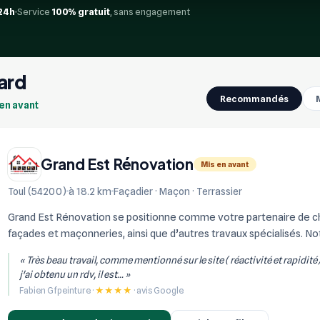
24h
Service
100% gratuit
, sans engagement
ard
Recommandés
 en avant
Grand Est Rénovation
Mis en avant
Toul (54200)
à 18.2 km
Façadier · Maçon · Terrassier
Grand Est Rénovation se positionne comme votre partenaire de choi
façades et maçonneries, ainsi que d’autres travaux spécialisés. Not
réalisation de constructi...
« Très beau travail, comme mentionné sur le site ( réactivité et rapidité
j'ai obtenu un rdv, il est... »
Fabien Gfpeinture ·
★★★★
· avis Google