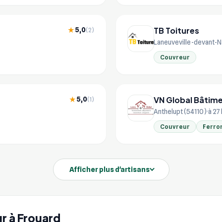
TB Toitures
5,0
★
(2)
Laneuveville-devant-N
Couvreur
VN Global Bâtim
5,0
★
(1)
Anthelupt (54110)
à 27
Couvreur
Ferro
Afficher plus d'artisans
ur à Frouard