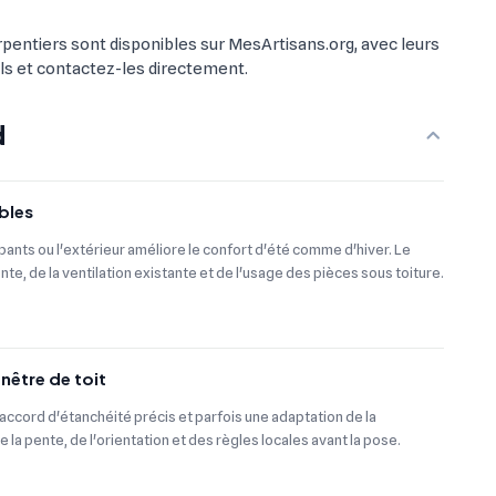
rpentiers sont disponibles sur MesArtisans.org, avec leurs
fils et contactez-les directement.
d
bles
mpants ou l'extérieur améliore le confort d'été comme d'hiver. Le
nte, de la ventilation existante et de l'usage des pièces sous toiture.
enêtre de toit
ccord d'étanchéité précis et parfois une adaptation de la
 la pente, de l'orientation et des règles locales avant la pose.