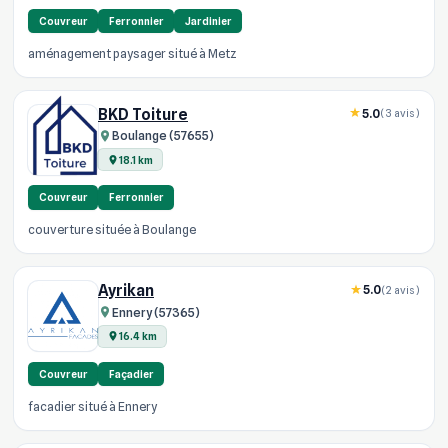
Couvreur
Ferronnier
Jardinier
aménagement paysager situé à Metz
BKD Toiture
5.0
(3 avis)
Boulange (57655)
18.1 km
Couvreur
Ferronnier
couverture située à Boulange
Ayrikan
5.0
(2 avis)
Ennery (57365)
16.4 km
Couvreur
Façadier
facadier situé à Ennery