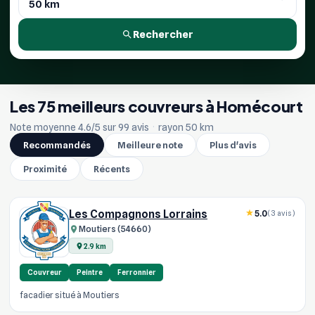
Rechercher
Les 75 meilleurs couvreurs à Homécourt
Note moyenne 4.6/5 sur 99 avis
·
rayon 50 km
Recommandés
Meilleure note
Plus d'avis
Proximité
Récents
Les Compagnons Lorrains
5.0
(3 avis)
Moutiers (54660)
2.9 km
Couvreur
Peintre
Ferronnier
facadier situé à Moutiers