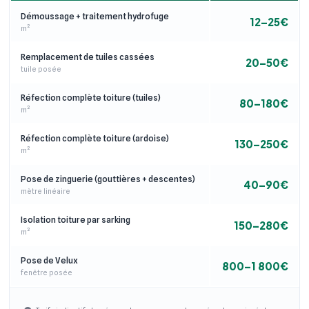
Démoussage + traitement hydrofuge
12–25€
m²
Remplacement de tuiles cassées
20–50€
tuile posée
Réfection complète toiture (tuiles)
80–180€
m²
Réfection complète toiture (ardoise)
130–250€
m²
Pose de zinguerie (gouttières + descentes)
40–90€
mètre linéaire
Isolation toiture par sarking
150–280€
m²
Pose de Velux
800–1 800€
fenêtre posée