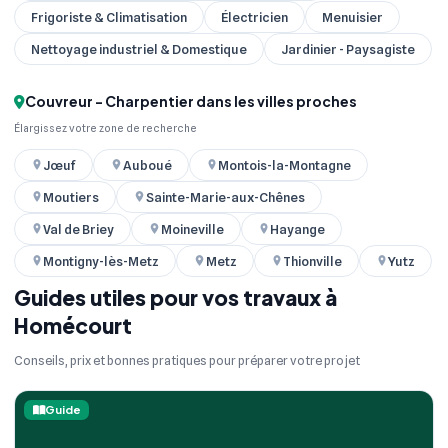
Frigoriste & Climatisation
Électricien
Menuisier
Nettoyage industriel & Domestique
Jardinier - Paysagiste
Couvreur - Charpentier dans les villes proches
Élargissez votre zone de recherche
Jœuf
Auboué
Montois-la-Montagne
Moutiers
Sainte-Marie-aux-Chênes
Val de Briey
Moineville
Hayange
Montigny-lès-Metz
Metz
Thionville
Yutz
Guides utiles pour vos travaux à
Homécourt
Conseils, prix et bonnes pratiques pour préparer votre projet
Guide