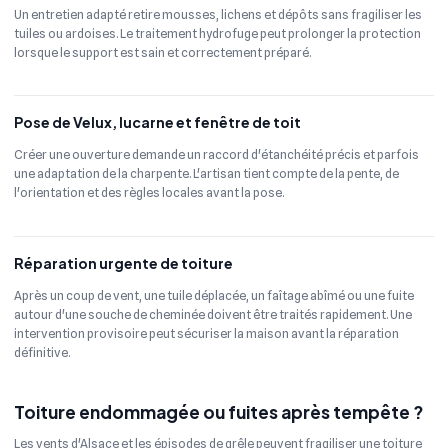
Un entretien adapté retire mousses, lichens et dépôts sans fragiliser les
tuiles ou ardoises. Le traitement hydrofuge peut prolonger la protection
lorsque le support est sain et correctement préparé.
Pose de Velux, lucarne et fenêtre de toit
Créer une ouverture demande un raccord d'étanchéité précis et parfois
une adaptation de la charpente. L'artisan tient compte de la pente, de
l'orientation et des règles locales avant la pose.
Réparation urgente de toiture
Après un coup de vent, une tuile déplacée, un faîtage abîmé ou une fuite
autour d'une souche de cheminée doivent être traités rapidement. Une
intervention provisoire peut sécuriser la maison avant la réparation
définitive.
Toiture endommagée ou fuites après tempête ?
Les vents d'Alsace et les épisodes de grêle peuvent fragiliser une toiture