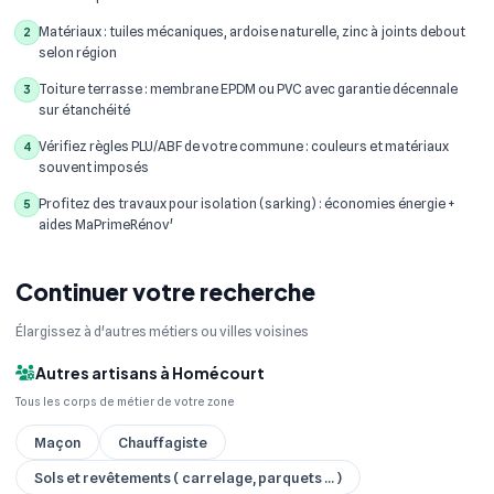
Matériaux : tuiles mécaniques, ardoise naturelle, zinc à joints debout
2
selon région
Toiture terrasse : membrane EPDM ou PVC avec garantie décennale
3
sur étanchéité
Vérifiez règles PLU/ABF de votre commune : couleurs et matériaux
4
souvent imposés
Profitez des travaux pour isolation (sarking) : économies énergie +
5
aides MaPrimeRénov'
Continuer votre recherche
Élargissez à d'autres métiers ou villes voisines
Autres artisans à Homécourt
Tous les corps de métier de votre zone
Maçon
Chauffagiste
Sols et revêtements ( carrelage, parquets ... )