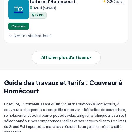
Toiture d'Homécourt
5.0
(3 avis)
TO
Jœuf (54240)
1.7 km
Couvreur
couverture située à Jœuf
Afficher plus d'artisans
Guide des travaux et tarifs : Couvreur à
Homécourt
Une fuite, un toit vieillissant ou un projet d'isolation ? À Homécourt, 75
couvreurs-charpentiers sont prêts à intervenir. Réfection de couverture,
remplacement de charpente, pose de velux, zinguerie : chaque artisan est
sélectionné sur ses compétences réelles et ses retours clients. Le climat
du Grand Est impose des matériaux résistants au gel et une étanchéité