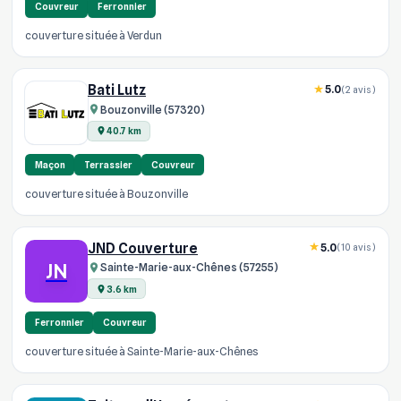
Couvreur
Ferronnier
couverture située à Verdun
Bati Lutz
5.0
(2 avis)
Bouzonville (57320)
40.7 km
Maçon
Terrassier
Couvreur
couverture située à Bouzonville
JND Couverture
5.0
(10 avis)
JN
Sainte-Marie-aux-Chênes (57255)
3.6 km
Ferronnier
Couvreur
couverture située à Sainte-Marie-aux-Chênes