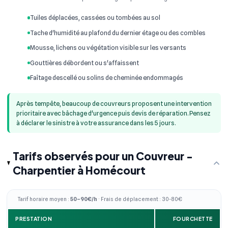
Tuiles déplacées, cassées ou tombées au sol
Tache d'humidité au plafond du dernier étage ou des combles
Mousse, lichens ou végétation visible sur les versants
Gouttières débordent ou s'affaissent
Faîtage descellé ou solins de cheminée endommagés
Après tempête, beaucoup de couvreurs proposent une intervention
prioritaire avec bâchage d'urgence puis devis de réparation. Pensez
à déclarer le sinistre à votre assurance dans les 5 jours.
Tarifs observés pour un Couvreur -
Charpentier à Homécourt
Tarif horaire moyen :
50–90€/h
· Frais de déplacement : 30-80€
PRESTATION
FOURCHETTE