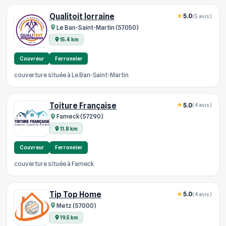
Qualitoit lorraine
5.0
(5 avis)
Le Ban-Saint-Martin (57050)
15.4 km
Couvreur
Ferronnier
couverture située à Le Ban-Saint-Martin
Toiture Française
5.0
(4 avis)
Fameck (57290)
11.8 km
Couvreur
Ferronnier
couverture située à Fameck
Tip Top Home
5.0
(4 avis)
Metz (57000)
19.5 km