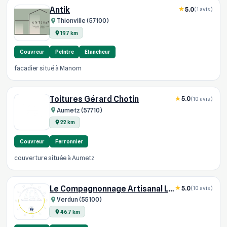
Antik
5.0
(1 avis)
Thionville (57100)
19.7 km
Couvreur
Peintre
Etancheur
facadier situé à Manom
Toitures Gérard Chotin
5.0
(10 avis)
Aumetz (57710)
22 km
Couvreur
Ferronnier
couverture située à Aumetz
Le Compagnonnage Artisanal L C A
5.0
(10 avis)
Verdun (55100)
46.7 km