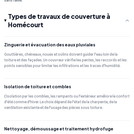
sans faille.
Types de travaux de couverture à
Homécourt
Zinguerie et évacuation des eaux pluviales
Gouttières, chéneaux, noues et solins doivent guider l'eau loin de la
toiture et des façades. Un couvreur vérifie les pentes, les raccords et les
points sensibles pour limiter les infiltrations et les traces d'humidité.
Isolation de toiture et combles
L'isolation par les combles, les rampants ou l'extérieur améliore le confort
d'été comme d'hiver. Le choix dépend de l'état de la charpente, de la
ventilation existante et de l'usage des pièces sous toiture.
Nettoyage, démoussage et traitement hydrofuge