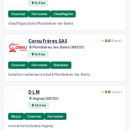
16.9 km
Couvreur
Ferronnier
Chauffagiste
chauffage situé à Plombières-les-Bains
Cornu Frères SAS
0.0
(0 avis)
Plombières-les-Bains (88370)
16.9 km
Couvreur
Ferronnier
Etancheur
isolation+exterieure situé à Plombières-les-Bains
D L M
0.0
(0 avis)
Vagney (88120)
34.5 km
Maçon
Couvreur
Ferronnier
couverture située à Vagney