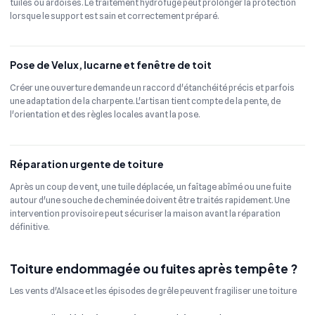
tuiles ou ardoises. Le traitement hydrofuge peut prolonger la protection
lorsque le support est sain et correctement préparé.
Pose de Velux, lucarne et fenêtre de toit
Créer une ouverture demande un raccord d'étanchéité précis et parfois
une adaptation de la charpente. L'artisan tient compte de la pente, de
l'orientation et des règles locales avant la pose.
Réparation urgente de toiture
Après un coup de vent, une tuile déplacée, un faîtage abîmé ou une fuite
autour d'une souche de cheminée doivent être traités rapidement. Une
intervention provisoire peut sécuriser la maison avant la réparation
définitive.
Toiture endommagée ou fuites après tempête ?
Les vents d'Alsace et les épisodes de grêle peuvent fragiliser une toiture