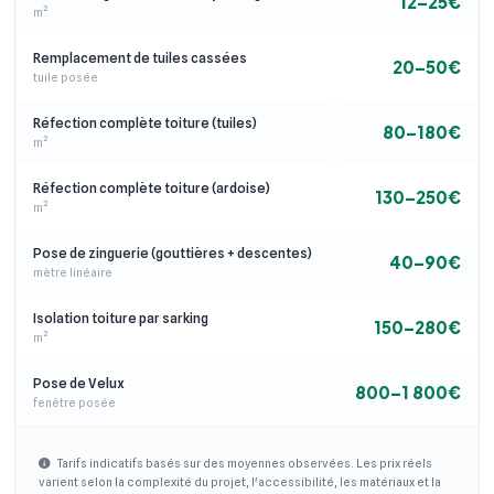
12–25€
m²
Remplacement de tuiles cassées
20–50€
tuile posée
Réfection complète toiture (tuiles)
80–180€
m²
Réfection complète toiture (ardoise)
130–250€
m²
Pose de zinguerie (gouttières + descentes)
40–90€
mètre linéaire
Isolation toiture par sarking
150–280€
m²
Pose de Velux
800–1 800€
fenêtre posée
Tarifs indicatifs basés sur des moyennes observées. Les prix réels
varient selon la complexité du projet, l'accessibilité, les matériaux et la