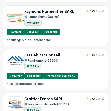
Raymond Parmentier SARL
0.0
(0 avis)
Ramonchamp (88160)
29.3 km
Plombier
Couvreur
Ferronnier
chauffage situé à Ramonchamp
Est Habitat Conseil
0.0
(0 avis)
Remiremont (88200)
25.5 km
Couvreur
Ferronnier
Professionnel du trait…
nuisible situé à Remiremont
Croizier Frères SARL
0.0
(0 avis)
Fresse-sur-Moselle (88160)
33.4 km