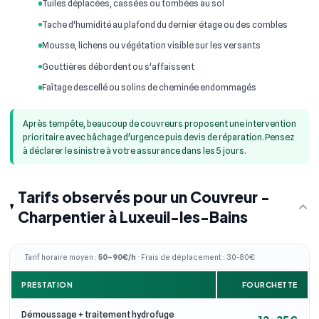
Tuiles déplacées, cassées ou tombées au sol
Tache d'humidité au plafond du dernier étage ou des combles
Mousse, lichens ou végétation visible sur les versants
Gouttières débordent ou s'affaissent
Faîtage descellé ou solins de cheminée endommagés
Après tempête, beaucoup de couvreurs proposent une intervention
prioritaire avec bâchage d'urgence puis devis de réparation. Pensez
à déclarer le sinistre à votre assurance dans les 5 jours.
Tarifs observés pour un Couvreur -
Charpentier à Luxeuil-les-Bains
Tarif horaire moyen :
50–90€/h
· Frais de déplacement : 30-80€
PRESTATION
FOURCHETTE
Démoussage + traitement hydrofuge