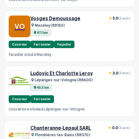
Vosges Demoussage
5.0
(2 avis)
VO
Mazeley (88150)
47.1 km
Couvreur
Ferronnier
Façadier
facadier situé à Mazeley
Ludovic Et Charlotte Leroy
3.0
(2 avis)
Lépanges-sur-Vologne (88600)
45.5 km
Couvreur
Ferronnier
couverture située à Lépanges-sur-Vologne
Chanteranne-Lepaul SARL
0.0
(0 avis)
Plombières-les-Bains (88370)