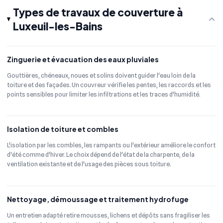
Types de travaux de couverture à
Luxeuil-les-Bains
Zinguerie et évacuation des eaux pluviales
Gouttières, chéneaux, noues et solins doivent guider l'eau loin de la
toiture et des façades. Un couvreur vérifie les pentes, les raccords et les
points sensibles pour limiter les infiltrations et les traces d'humidité.
Isolation de toiture et combles
L'isolation par les combles, les rampants ou l'extérieur améliore le confort
d'été comme d'hiver. Le choix dépend de l'état de la charpente, de la
ventilation existante et de l'usage des pièces sous toiture.
Nettoyage, démoussage et traitement hydrofuge
Un entretien adapté retire mousses, lichens et dépôts sans fragiliser les