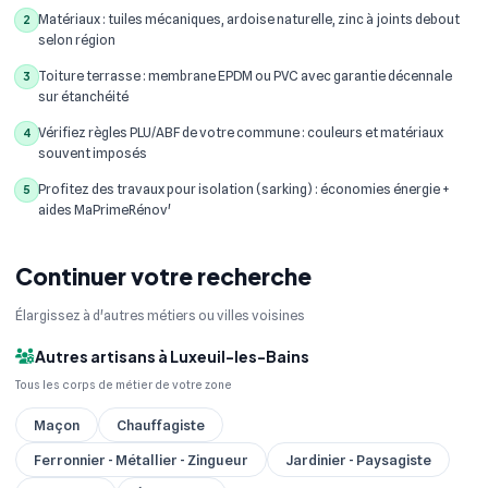
Matériaux : tuiles mécaniques, ardoise naturelle, zinc à joints debout
2
selon région
Toiture terrasse : membrane EPDM ou PVC avec garantie décennale
3
sur étanchéité
Vérifiez règles PLU/ABF de votre commune : couleurs et matériaux
4
souvent imposés
Profitez des travaux pour isolation (sarking) : économies énergie +
5
aides MaPrimeRénov'
Continuer votre recherche
Élargissez à d'autres métiers ou villes voisines
Autres artisans à Luxeuil-les-Bains
Tous les corps de métier de votre zone
Maçon
Chauffagiste
Ferronnier - Métallier - Zingueur
Jardinier - Paysagiste