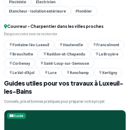
Pisciniste
Électricien
Etancheur - Isolation extérieure
Plombier
Couvreur - Charpentier dans les villes proches
Élargissez votre zone de recherche
Fontaine-lès-Luxeuil
Hautevelle
Francalmont
Breuchotte
Raddon-et-Chapendu
La Bruyère
Corbenay
Saint-Loup-sur-Semouse
Le Val-d'Ajol
Lure
Ronchamp
Xertigny
Guides utiles pour vos travaux à Luxeuil-
les-Bains
Conseils, prix et bonnes pratiques pour préparer votre projet
Guide