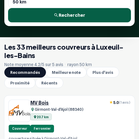
Rechercher
Les 33 meilleurs couvreurs à Luxeuil-
les-Bains
Note moyenne 4.2/5 sur 5 avis
·
rayon 50 km
Recommandés
Meilleure note
Plus d'avis
Proximité
Récents
MV Bois
5.0
(1 avis)
Girmont-Val-d'Ajol (88340)
20.7 km
Couvreur
Ferronnier
couverture située à Girmont-Val-d'Ajol