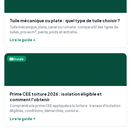
Tuile mécanique ou plate : quel type de tuile choisir ?
Tuile mécanique, plate, canal ou romane : comparatif des types de
tuiles, prix au m², pente, poids et entretie...
Lire le guide
Guide
Prime CEE toiture 2026 : isolation éligible et
comment l'obtenir
Comprendre la prime CEE appliquée à la toiture : travaux d'isolation
éligibles, conditions, démarches, cumul e...
Lire le guide