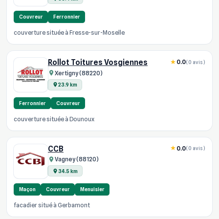
Couvreur
Ferronnier
couverture située à Fresse-sur-Moselle
Rollot Toitures Vosgiennes
0.0
(0 avis)
Xertigny (88220)
23.9 km
Ferronnier
Couvreur
couverture située à Dounoux
CCB
0.0
(0 avis)
Vagney (88120)
34.5 km
Maçon
Couvreur
Menuisier
facadier situé à Gerbamont