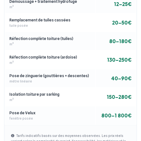
Démoussage + traitement hydrofuge
12–25€
m²
Remplacement de tuiles cassées
20–50€
tuile posée
Réfection complète toiture (tuiles)
80–180€
m²
Réfection complète toiture (ardoise)
130–250€
m²
Pose de zinguerie (gouttières + descentes)
40–90€
mètre linéaire
Isolation toiture par sarking
150–280€
m²
Pose de Velux
800–1 800€
fenêtre posée
Tarifs indicatifs basés sur des moyennes observées. Les prix réels
varient selon la complexité du projet, l'accessibilité, les matériaux et la