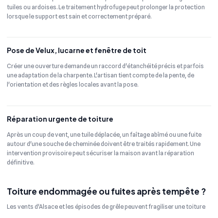
tuiles ou ardoises. Le traitement hydrofuge peut prolonger la protection
lorsque le support est sain et correctement préparé.
Pose de Velux, lucarne et fenêtre de toit
Créer une ouverture demande un raccord d'étanchéité précis et parfois
une adaptation de la charpente. L'artisan tient compte de la pente, de
l'orientation et des règles locales avant la pose.
Réparation urgente de toiture
Après un coup de vent, une tuile déplacée, un faîtage abîmé ou une fuite
autour d'une souche de cheminée doivent être traités rapidement. Une
intervention provisoire peut sécuriser la maison avant la réparation
définitive.
Toiture endommagée ou fuites après tempête ?
Les vents d'Alsace et les épisodes de grêle peuvent fragiliser une toiture