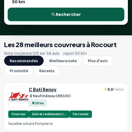
Rechercher
Les 28 meilleurs couvreurs à Rocourt
Note moyenne 5/5 sur 34 avis
·
rayon 50 km
Recommandés
Meilleure note
Plus d'avis
Proximité
Récents
C Bati Renov
5.0
(1 avis)
Neufchâteau (88300)
28 km
Couvreur
Sols et revêtements (…
Ferronnier
facadier situé à Pompierre