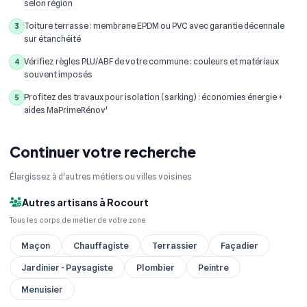
selon région
Toiture terrasse : membrane EPDM ou PVC avec garantie décennale
3
sur étanchéité
Vérifiez règles PLU/ABF de votre commune : couleurs et matériaux
4
souvent imposés
Profitez des travaux pour isolation (sarking) : économies énergie +
5
aides MaPrimeRénov'
Continuer votre recherche
Élargissez à d'autres métiers ou villes voisines
Autres artisans à Rocourt
Tous les corps de métier de votre zone
Maçon
Chauffagiste
Terrassier
Façadier
Jardinier - Paysagiste
Plombier
Peintre
Menuisier