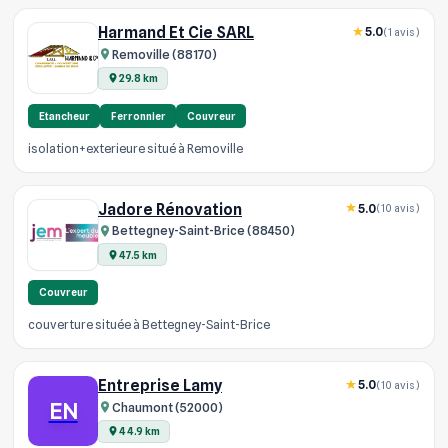
Harmand Et Cie SARL
5.0
(1 avis)
Removille (88170)
29.8 km
Etancheur
Ferronnier
Couvreur
isolation+exterieure situé à Removille
Jadore Rénovation
5.0
(10 avis)
Bettegney-Saint-Brice (88450)
47.5 km
Couvreur
couverture située à Bettegney-Saint-Brice
Entreprise Lamy
5.0
(10 avis)
EN
Chaumont (52000)
44.9 km