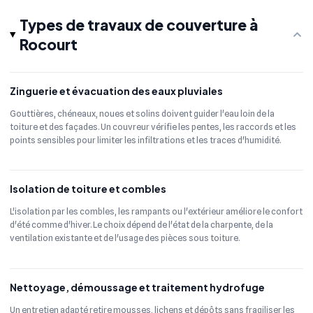
Types de travaux de couverture à
Rocourt
Zinguerie et évacuation des eaux pluviales
Gouttières, chéneaux, noues et solins doivent guider l'eau loin de la
toiture et des façades. Un couvreur vérifie les pentes, les raccords et les
points sensibles pour limiter les infiltrations et les traces d'humidité.
Isolation de toiture et combles
L'isolation par les combles, les rampants ou l'extérieur améliore le confort
d'été comme d'hiver. Le choix dépend de l'état de la charpente, de la
ventilation existante et de l'usage des pièces sous toiture.
Nettoyage, démoussage et traitement hydrofuge
Un entretien adapté retire mousses, lichens et dépôts sans fragiliser les