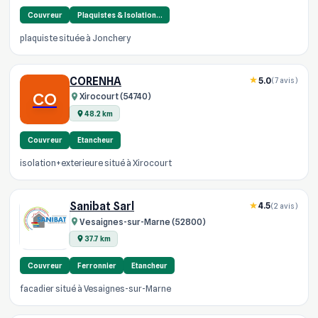
Couvreur
Plaquistes & Isolation…
plaquiste située à Jonchery
CORENHA
5.0
(7 avis)
CO
Xirocourt (54740)
48.2 km
Couvreur
Etancheur
isolation+exterieure situé à Xirocourt
Sanibat Sarl
4.5
(2 avis)
Vesaignes-sur-Marne (52800)
37.7 km
Couvreur
Ferronnier
Etancheur
facadier situé à Vesaignes-sur-Marne