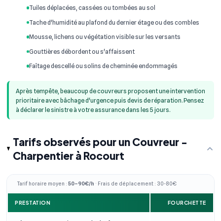
Tuiles déplacées, cassées ou tombées au sol
Tache d'humidité au plafond du dernier étage ou des combles
Mousse, lichens ou végétation visible sur les versants
Gouttières débordent ou s'affaissent
Faîtage descellé ou solins de cheminée endommagés
Après tempête, beaucoup de couvreurs proposent une intervention
prioritaire avec bâchage d'urgence puis devis de réparation. Pensez
à déclarer le sinistre à votre assurance dans les 5 jours.
Tarifs observés pour un Couvreur -
Charpentier à Rocourt
Tarif horaire moyen :
50–90€/h
· Frais de déplacement : 30-80€
PRESTATION
FOURCHETTE