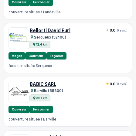
Couvreur
Ferronnier
couverture située à Landaville
Bellorti David Eurl
0.0
(0 avis)
Serqueux (52400)
12.4 km
Maçon
Couvreur
Façadier
facadier situé à Serqueux
BABIC SARL
0.0
(0 avis)
Barville (88300)
30.1 km
Couvreur
Ferronnier
couverture située à Barville