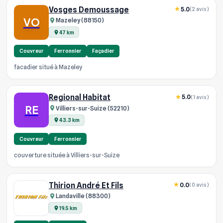
Vosges Demoussage
5.0
(2 avis)
VO
Mazeley (88150)
47 km
Couvreur
Ferronnier
Façadier
facadier situé à Mazeley
Regional Habitat
5.0
(1 avis)
RE
Villiers-sur-Suize (52210)
43.3 km
Couvreur
Ferronnier
couverture située à Villiers-sur-Suize
Thirion André Et Fils
0.0
(0 avis)
Landaville (88300)
19.5 km