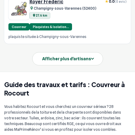
Royer Frédéric
0.0
(0 avis)
Champigny-sous-Varennes (52400)
27.6 km
Couvreur
Plaquistes & Isolation…
plaquiste située à Champigny-sous-Varennes
Afficher plus d'artisans
Guide des travaux et tarifs : Couvreur à
Rocourt
Vous habitez Rocourt et vous cherchez un couvreur sérieux ? 28
professionnels de la toiture et de la charpente sont disponibles dans
votre secteur. Tuiles, ardoise, zinc, bac acier : ils couvrent toutes les
techniques. Beaucoup sont certifiés RGE, ce qui vous ouvre droit aux
aides MaPrimeRénov' si vous en profitez pour isoler vos combles.