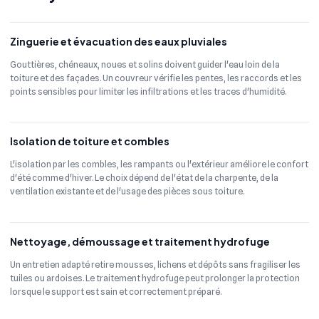
Zinguerie et évacuation des eaux pluviales
Gouttières, chéneaux, noues et solins doivent guider l'eau loin de la
toiture et des façades. Un couvreur vérifie les pentes, les raccords et les
points sensibles pour limiter les infiltrations et les traces d'humidité.
Isolation de toiture et combles
L'isolation par les combles, les rampants ou l'extérieur améliore le confort
d'été comme d'hiver. Le choix dépend de l'état de la charpente, de la
ventilation existante et de l'usage des pièces sous toiture.
Nettoyage, démoussage et traitement hydrofuge
Un entretien adapté retire mousses, lichens et dépôts sans fragiliser les
tuiles ou ardoises. Le traitement hydrofuge peut prolonger la protection
lorsque le support est sain et correctement préparé.