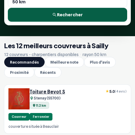
Rechercher
Les 12 meilleurs couvreurs à Sailly
12 couvreurs - charpentiers disponibles
·
rayon 50 km
Recommandés
Meilleure note
Plus d'avis
Proximité
Récents
Toiture Bevot S
5.0
(4 avis)
Stenay (55700)
11.2 km
Couvreur
Ferronnier
couverture située à Beauclair