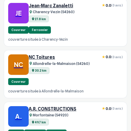
Jean-Marc Zanaletti
0.0
(0 avis)
JE
Charency-Vezin (54260)
27.8 km
Couvreur
Ferronnier
couverture située à Charency-Vezin
NC Toitures
0.0
(0 avis)
NC
Allondrelle-la-Malmaison (54260)
30.2 km
Couvreur
couverture située à Allondrelle-la-Malmaison
A.R. CONSTRUCTIONS
0.0
(0 avis)
A.
Morfontaine (54920)
49.7 km