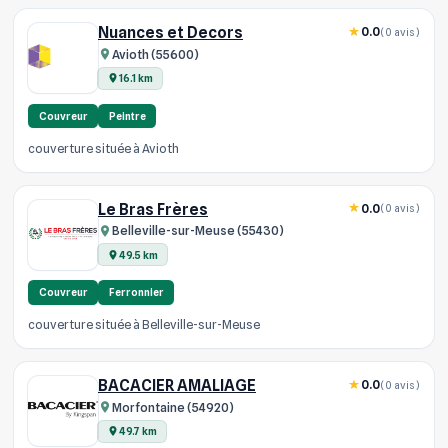
Nuances et Decors
0.0
(0 avis)
Avioth (55600)
16.1 km
Couvreur
Peintre
couverture située à Avioth
Le Bras Frères
0.0
(0 avis)
Belleville-sur-Meuse (55430)
49.5 km
Couvreur
Ferronnier
couverture située à Belleville-sur-Meuse
BACACIER AMALIAGE
0.0
(0 avis)
Morfontaine (54920)
49.7 km