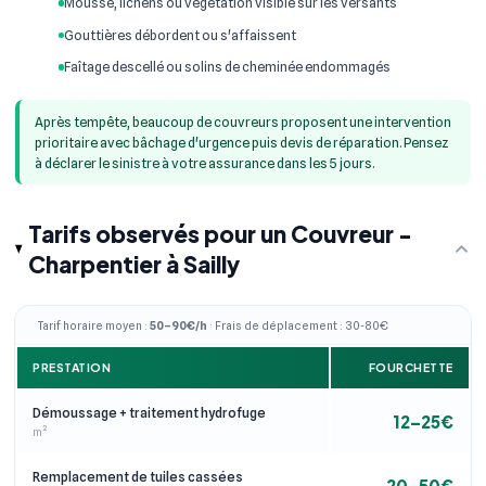
Mousse, lichens ou végétation visible sur les versants
Gouttières débordent ou s'affaissent
Faîtage descellé ou solins de cheminée endommagés
Après tempête, beaucoup de couvreurs proposent une intervention
prioritaire avec bâchage d'urgence puis devis de réparation. Pensez
à déclarer le sinistre à votre assurance dans les 5 jours.
Tarifs observés pour un Couvreur -
Charpentier à Sailly
Tarif horaire moyen :
50–90€/h
· Frais de déplacement : 30-80€
PRESTATION
FOURCHETTE
Démoussage + traitement hydrofuge
12–25€
m²
Remplacement de tuiles cassées
20–50€