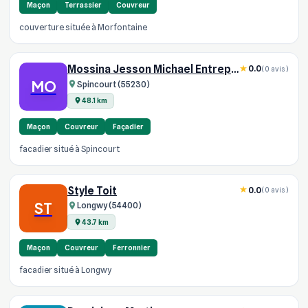
Maçon
Terrassier
Couvreur
couverture située à Morfontaine
Mossina Jesson Michael Entreprise
0.0
(0 avis)
MO
Spincourt (55230)
48.1 km
Maçon
Couvreur
Façadier
facadier situé à Spincourt
Style Toit
0.0
(0 avis)
ST
Longwy (54400)
43.7 km
Maçon
Couvreur
Ferronnier
facadier situé à Longwy