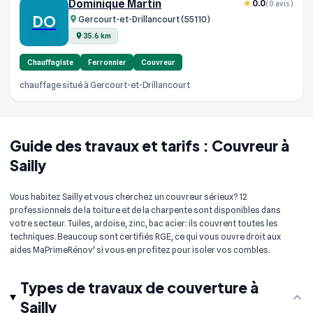
Dominique Martin
0.0
(0 avis)
DO
Gercourt-et-Drillancourt (55110)
35.6 km
Chauffagiste
Ferronnier
Couvreur
chauffage situé à Gercourt-et-Drillancourt
Guide des travaux et tarifs : Couvreur à
Sailly
Vous habitez Sailly et vous cherchez un couvreur sérieux? 12
professionnels de la toiture et de la charpente sont disponibles dans
votre secteur. Tuiles, ardoise, zinc, bac acier: ils couvrent toutes les
techniques. Beaucoup sont certifiés RGE, ce qui vous ouvre droit aux
aides MaPrimeRénov' si vous en profitez pour isoler vos combles.
Types de travaux de couverture à
Sailly