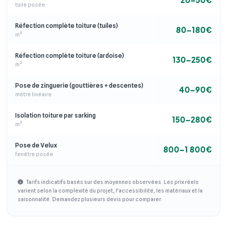
tuile posée
Réfection complète toiture (tuiles)
80–180€
m²
Réfection complète toiture (ardoise)
130–250€
m²
Pose de zinguerie (gouttières + descentes)
40–90€
mètre linéaire
Isolation toiture par sarking
150–280€
m²
Pose de Velux
800–1 800€
fenêtre posée
Tarifs indicatifs basés sur des moyennes observées. Les prix réels
varient selon la complexité du projet, l'accessibilité, les matériaux et la
saisonnalité. Demandez plusieurs devis pour comparer.