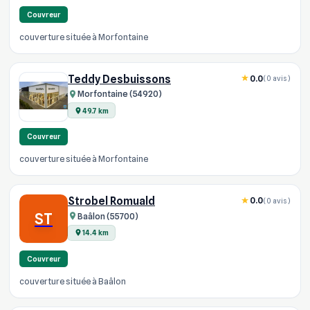
Couvreur
couverture située à Morfontaine
Teddy Desbuissons
0.0
(0 avis)
Morfontaine (54920)
49.7 km
Couvreur
couverture située à Morfontaine
Strobel Romuald
0.0
(0 avis)
ST
Baâlon (55700)
14.4 km
Couvreur
couverture située à Baâlon