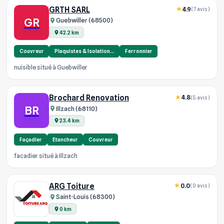
GRTH SARL
4.9
(7 avis)
GR
Guebwiller (68500)
42.2 km
Couvreur
Plaquistes & Isolation…
Ferronnier
nuisible situé à Guebwiller
Brochard Renovation
4.8
(5 avis)
BR
Illzach (68110)
23.4 km
Façadier
Etancheur
Couvreur
facadier situé à Illzach
ARG Toiture
0.0
(0 avis)
Saint-Louis (68300)
0 km