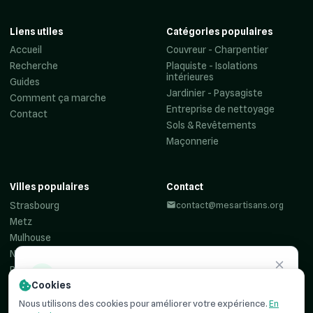
Liens utiles
Catégories populaires
Accueil
Couvreur - Charpentier
Recherche
Plaquiste - Isolations
intérieures
Guides
Jardinier - Paysagiste
Comment ça marche
Entreprise de nettoyage
Contact
Sols & Revêtements
Maçonnerie
Villes populaires
Contact
Strasbourg
contact@mesartisans.org
Metz
Mulhouse
Nancy
Reims
Besoin d'un
artisan ?
Cookies
Colmar
Haguenau
Recevez jusqu'à 3 devis comparatifs pour votre projet. C'est
Nous utilisons des cookies pour améliorer votre expérience.
En
simple, rapide et
100% gratuit
.