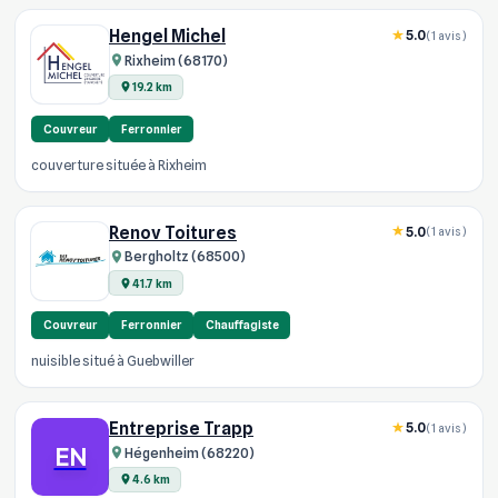
Hengel Michel
5.0
(1 avis)
Rixheim (68170)
19.2 km
Couvreur
Ferronnier
couverture située à Rixheim
Renov Toitures
5.0
(1 avis)
Bergholtz (68500)
41.7 km
Couvreur
Ferronnier
Chauffagiste
nuisible situé à Guebwiller
Entreprise Trapp
5.0
(1 avis)
EN
Hégenheim (68220)
4.6 km