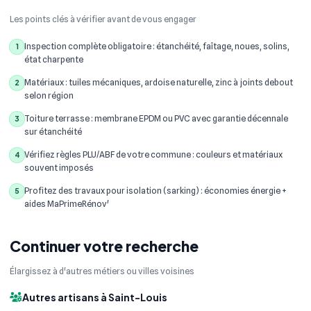
Les points clés à vérifier avant de vous engager
Inspection complète obligatoire : étanchéité, faîtage, noues, solins,
1
état charpente
Matériaux : tuiles mécaniques, ardoise naturelle, zinc à joints debout
2
selon région
Toiture terrasse : membrane EPDM ou PVC avec garantie décennale
3
sur étanchéité
Vérifiez règles PLU/ABF de votre commune : couleurs et matériaux
4
souvent imposés
Profitez des travaux pour isolation (sarking) : économies énergie +
5
aides MaPrimeRénov'
Continuer votre recherche
Élargissez à d'autres métiers ou villes voisines
Autres artisans à Saint-Louis