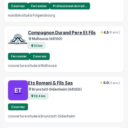
Couvreur
Ferronnier
Professionnel du trait…
nuisible situé à Folgensbourg
Compagnon Durand Pere Et Fils
4.5
(8 avis)
Mulhouse (68100)
23 km
Ferronnier
Couvreur
couverture située à Mulhouse
Ets Romani & Fils Sas
5.0
(3 avis)
ET
Brunstatt-Didenheim (68350)
20.4 km
Couvreur
couverture située à Brunstatt-Didenheim