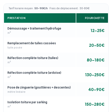
Tarif horaire moyen :
50–90€/h
· Frais de déplacement : 30-80€
PRESTATION
FOURCHETTE
Démoussage + traitement hydrofuge
12–25€
m²
Remplacement de tuiles cassées
20–50€
tuile posée
Réfection complète toiture (tuiles)
80–180€
m²
Réfection complète toiture (ardoise)
130–250€
m²
Pose de zinguerie (gouttières + descentes)
40–90€
mètre linéaire
Isolation toiture par sarking
150–280€
m²