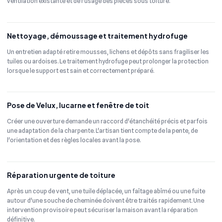
ventilation existante et de l'usage des pièces sous toiture.
Nettoyage, démoussage et traitement hydrofuge
Un entretien adapté retire mousses, lichens et dépôts sans fragiliser les
tuiles ou ardoises. Le traitement hydrofuge peut prolonger la protection
lorsque le support est sain et correctement préparé.
Pose de Velux, lucarne et fenêtre de toit
Créer une ouverture demande un raccord d'étanchéité précis et parfois
une adaptation de la charpente. L'artisan tient compte de la pente, de
l'orientation et des règles locales avant la pose.
Réparation urgente de toiture
Après un coup de vent, une tuile déplacée, un faîtage abîmé ou une fuite
autour d'une souche de cheminée doivent être traités rapidement. Une
intervention provisoire peut sécuriser la maison avant la réparation
définitive.