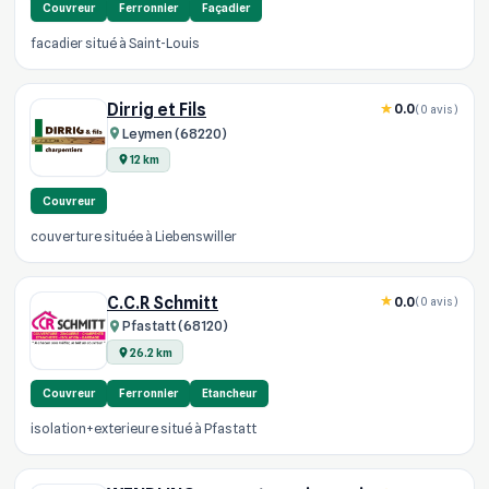
Couvreur
Ferronnier
Façadier
facadier situé à Saint-Louis
Dirrig et Fils
0.0
(0 avis)
Leymen (68220)
12 km
Couvreur
couverture située à Liebenswiller
C.C.R Schmitt
0.0
(0 avis)
Pfastatt (68120)
26.2 km
Couvreur
Ferronnier
Etancheur
isolation+exterieure situé à Pfastatt