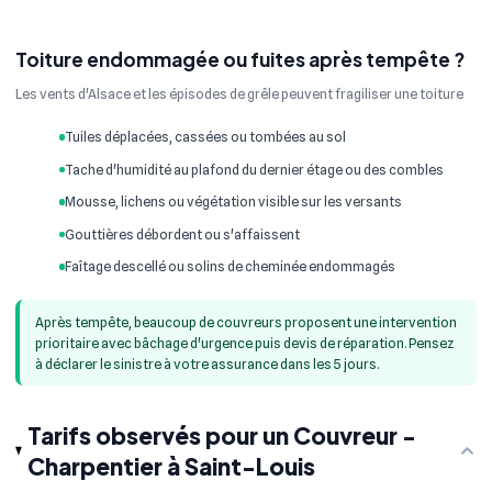
Toiture endommagée ou fuites après tempête ?
Les vents d'Alsace et les épisodes de grêle peuvent fragiliser une toiture
Tuiles déplacées, cassées ou tombées au sol
Tache d'humidité au plafond du dernier étage ou des combles
Mousse, lichens ou végétation visible sur les versants
Gouttières débordent ou s'affaissent
Faîtage descellé ou solins de cheminée endommagés
Après tempête, beaucoup de couvreurs proposent une intervention
prioritaire avec bâchage d'urgence puis devis de réparation. Pensez
à déclarer le sinistre à votre assurance dans les 5 jours.
Tarifs observés pour un Couvreur -
Charpentier à Saint-Louis