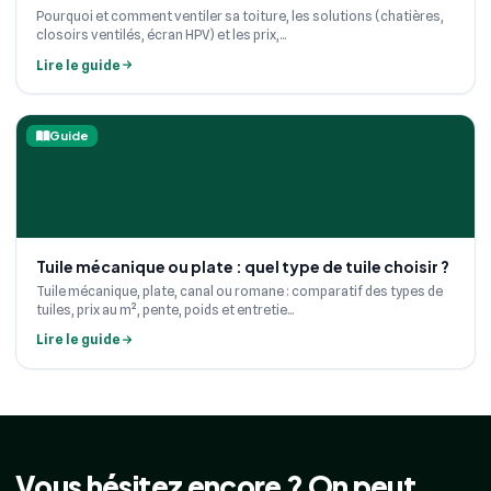
Pourquoi et comment ventiler sa toiture, les solutions (chatières,
closoirs ventilés, écran HPV) et les prix,...
Lire le guide
Guide
Tuile mécanique ou plate : quel type de tuile choisir ?
Tuile mécanique, plate, canal ou romane : comparatif des types de
tuiles, prix au m², pente, poids et entretie...
Lire le guide
Vous hésitez encore ? On peut