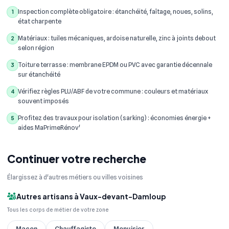
Inspection complète obligatoire : étanchéité, faîtage, noues, solins,
1
état charpente
Matériaux : tuiles mécaniques, ardoise naturelle, zinc à joints debout
2
selon région
Toiture terrasse : membrane EPDM ou PVC avec garantie décennale
3
sur étanchéité
Vérifiez règles PLU/ABF de votre commune : couleurs et matériaux
4
souvent imposés
Profitez des travaux pour isolation (sarking) : économies énergie +
5
aides MaPrimeRénov'
Continuer votre recherche
Élargissez à d'autres métiers ou villes voisines
Autres artisans à Vaux-devant-Damloup
Tous les corps de métier de votre zone
Maçon
Chauffagiste
Menuisier