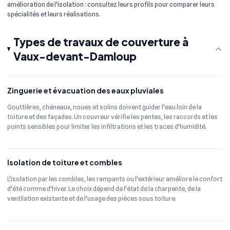
amélioration de l'isolation : consultez leurs profils pour comparer leurs
spécialités et leurs réalisations.
Types de travaux de couverture à
Vaux-devant-Damloup
Zinguerie et évacuation des eaux pluviales
Gouttières, chéneaux, noues et solins doivent guider l'eau loin de la
toiture et des façades. Un couvreur vérifie les pentes, les raccords et les
points sensibles pour limiter les infiltrations et les traces d'humidité.
Isolation de toiture et combles
L'isolation par les combles, les rampants ou l'extérieur améliore le confort
d'été comme d'hiver. Le choix dépend de l'état de la charpente, de la
ventilation existante et de l'usage des pièces sous toiture.