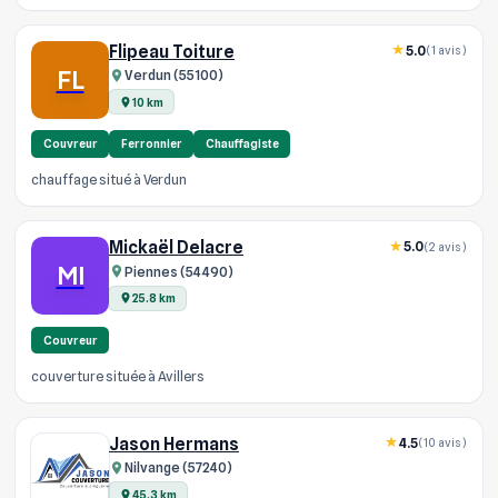
Flipeau Toiture
5.0
(1 avis)
FL
Verdun (55100)
10 km
Couvreur
Ferronnier
Chauffagiste
chauffage situé à Verdun
Mickaël Delacre
5.0
(2 avis)
MI
Piennes (54490)
25.8 km
Couvreur
couverture située à Avillers
Jason Hermans
4.5
(10 avis)
Nilvange (57240)
45.3 km