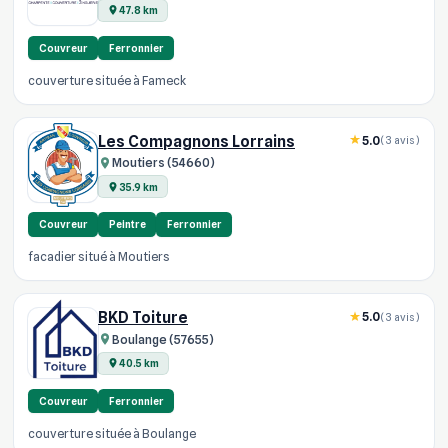
47.8 km
Couvreur
Ferronnier
couverture située à Fameck
Les Compagnons Lorrains
5.0
(3 avis)
Moutiers (54660)
35.9 km
Couvreur
Peintre
Ferronnier
facadier situé à Moutiers
BKD Toiture
5.0
(3 avis)
Boulange (57655)
40.5 km
Couvreur
Ferronnier
couverture située à Boulange