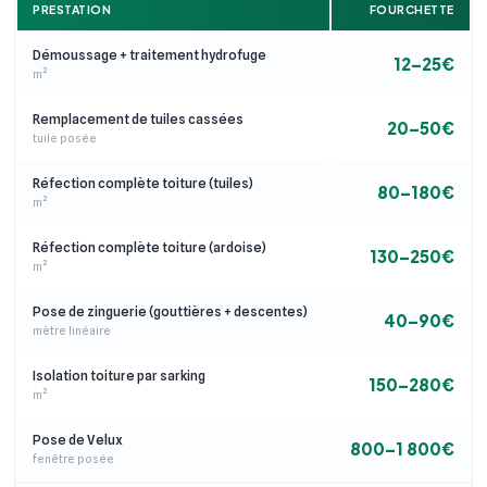
PRESTATION
FOURCHETTE
Démoussage + traitement hydrofuge
12–25€
m²
Remplacement de tuiles cassées
20–50€
tuile posée
Réfection complète toiture (tuiles)
80–180€
m²
Réfection complète toiture (ardoise)
130–250€
m²
Pose de zinguerie (gouttières + descentes)
40–90€
mètre linéaire
Isolation toiture par sarking
150–280€
m²
Pose de Velux
800–1 800€
fenêtre posée