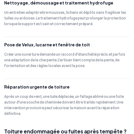
Nettoyage, démoussage et traitement hydrofuge
Un entretien adapté retire mousses, lichens et dépôts sans fragiliser les
tuiles ou ardoises. Le traitement hydrofuge peut prolonger la protection
lorsque le support est sain et correctement préparé.
Pose de Velux, lucarne et fenêtre de toit
Créer une ouverture demande un raccord d'étanchéité précis et parfois
une adaptation de la charpente. L'artisan tient compte de la pente, de
l'orientation et des règles locales avant la pose.
Réparation urgente de toiture
Après un coup de vent, une tuile déplacée, un faîtage abîmé ou une fuite
autour d'une souche de cheminée doivent être traités rapidement. Une
intervention provisoire peut sécuriser la maison avant la réparation
définitive.
Toiture endommagée ou fuites après tempête ?