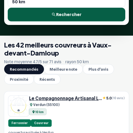
Rechercher
Les 42 meilleurs couvreurs à Vaux-
devant-Damloup
Note moyenne 4.7/5 sur 71 avis
·
rayon 50 km
Recommandés
Meilleure note
Plus d'avis
Proximité
Récents
Le Compagnonnage Artisanal L C A
5.0
(10 avis)
Verdun (55100)
10 km
Ferronnier
Couvreur
couverture située à Verdun