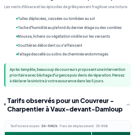
Les vents d'Alsace et les épisodes de grêle peuvent fragiliser une toiture
Tuiles déplacées, cassées ou tombées au sol
Tache d'humidité au plafond du dernier étage ou des combles
Mousse, lichens ou végétation visible sur les versants
Gouttières débordent ou s'affaissent
Faîtage descellé ou solins de cheminée endommagés
Après tempête, beaucoup de couvreurs proposent une intervention
prioritaire avec bâchage d'urgence puis devis de réparation. Pensez
à déclarer le sinistre à votre assurance dans les 5 jours.
Tarifs observés pour un Couvreur -
Charpentier à Vaux-devant-Damloup
Tarif horaire moyen :
50–90€/h
· Frais de déplacement : 30-80€