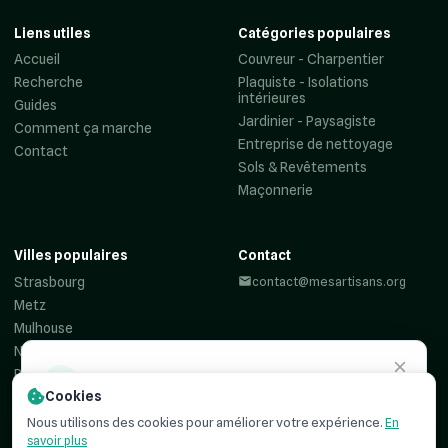
Liens utiles
Catégories populaires
Accueil
Couvreur - Charpentier
Recherche
Plaquiste - Isolations
intérieures
Guides
Jardinier - Paysagiste
Comment ça marche
Entreprise de nettoyage
Contact
Sols & Revêtements
Maçonnerie
Villes populaires
Contact
Strasbourg
contact@mesartisans.org
Metz
Mulhouse
Nancy
Reims
Besoin d'un
artisan ?
Cookies
Colmar
Haguenau
Recevez jusqu'à 3 devis comparatifs pour votre projet. C'est
Nous utilisons des cookies pour améliorer votre expérience.
En
simple, rapide et
100% gratuit
.
savoir plus