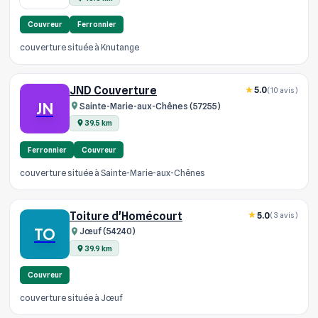
Couvreur
Ferronnier
couverture située à Knutange
JND Couverture
5.0
(10 avis)
JN
Sainte-Marie-aux-Chênes (57255)
39.5 km
Ferronnier
Couvreur
couverture située à Sainte-Marie-aux-Chênes
Toiture d'Homécourt
5.0
(3 avis)
TO
Jœuf (54240)
39.9 km
Couvreur
couverture située à Jœuf