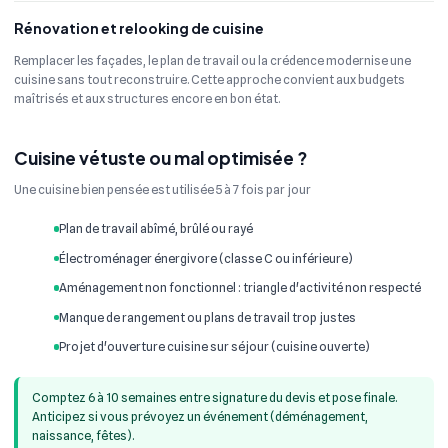
Rénovation et relooking de cuisine
Remplacer les façades, le plan de travail ou la crédence modernise une
cuisine sans tout reconstruire. Cette approche convient aux budgets
maîtrisés et aux structures encore en bon état.
Cuisine vétuste ou mal optimisée ?
Une cuisine bien pensée est utilisée 5 à 7 fois par jour
Plan de travail abîmé, brûlé ou rayé
Électroménager énergivore (classe C ou inférieure)
Aménagement non fonctionnel : triangle d'activité non respecté
Manque de rangement ou plans de travail trop justes
Projet d'ouverture cuisine sur séjour (cuisine ouverte)
Comptez 6 à 10 semaines entre signature du devis et pose finale.
Anticipez si vous prévoyez un événement (déménagement,
naissance, fêtes).