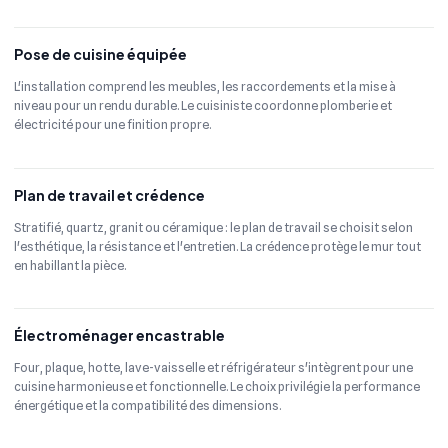
Pose de cuisine équipée
L'installation comprend les meubles, les raccordements et la mise à
niveau pour un rendu durable. Le cuisiniste coordonne plomberie et
électricité pour une finition propre.
Plan de travail et crédence
Stratifié, quartz, granit ou céramique : le plan de travail se choisit selon
l'esthétique, la résistance et l'entretien. La crédence protège le mur tout
en habillant la pièce.
Électroménager encastrable
Four, plaque, hotte, lave-vaisselle et réfrigérateur s'intègrent pour une
cuisine harmonieuse et fonctionnelle. Le choix privilégie la performance
énergétique et la compatibilité des dimensions.