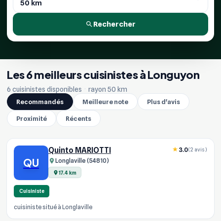
Rechercher
Les 6 meilleurs cuisinistes à Longuyon
6 cuisinistes disponibles
·
rayon 50 km
Recommandés
Meilleure note
Plus d'avis
Proximité
Récents
Quinto MARIOTTI
3.0
(2 avis)
QU
Longlaville (54810)
17.4 km
Cuisiniste
cuisiniste situé à Longlaville