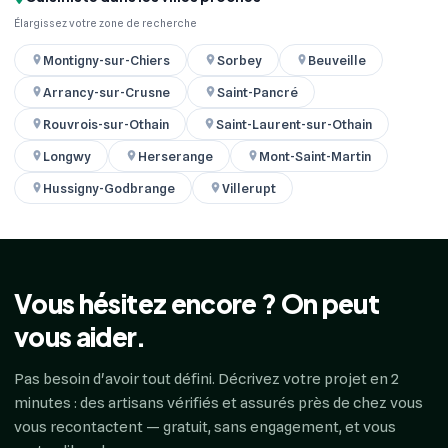
Élargissez votre zone de recherche
Montigny-sur-Chiers
Sorbey
Beuveille
Arrancy-sur-Crusne
Saint-Pancré
Rouvrois-sur-Othain
Saint-Laurent-sur-Othain
Longwy
Herserange
Mont-Saint-Martin
Hussigny-Godbrange
Villerupt
Vous hésitez encore ? On peut
vous aider.
Pas besoin d'avoir tout défini. Décrivez votre projet en 2
minutes : des artisans vérifiés et assurés près de chez vous
vous recontactent — gratuit, sans engagement, et vous