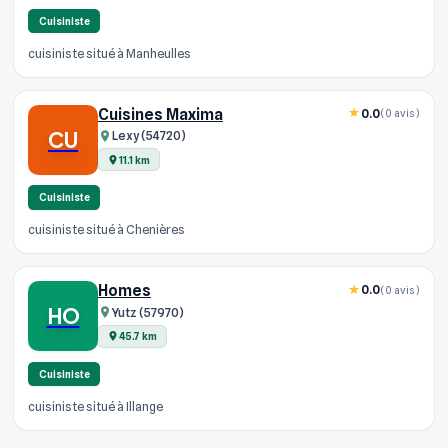
Cuisiniste
cuisiniste situé à Manheulles
Cuisines Maxima
0.0
(0 avis)
CU
Lexy (54720)
11.1 km
Cuisiniste
cuisiniste situé à Chenières
Homes
0.0
(0 avis)
HO
Yutz (57970)
45.7 km
Cuisiniste
cuisiniste situé à Illange