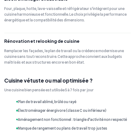
Four, plaque, hotte, lave-vaisselle et réfrigérateur s'intègrent pour une
cuisine harmonieuse et fonctionnelle. Le choix privilégie la performance
énergétique et la compatibilité des dimensions.
Rénovation et relooking de cuisine
Remplacer les façades, le plan de travail ou la crédence modernise une
cuisine sans tout reconstruire. Cette approche convient aux budgets
maîtrisés et aux structures encore en bon état.
Cuisine vétuste ou mal optimisée ?
Une cuisine bien pensée est utilisée 5 à 7 fois par jour
Plan de travail abîmé, brûlé ou rayé
Électroménager énergivore (classe C ou inférieure)
Aménagement non fonctionnel : triangle d'activité non respecté
Manque de rangement ou plans de travail trop justes