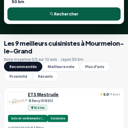
Rechercher
Les 9 meilleurs cuisinistes à Mourmelon-
le-Grand
Note moyenne 5/5 sur 10 avis
·
rayon 50 km
Recommandés
Meilleure note
Plus d'avis
Proximité
Récents
ETS Mestrude
5.0
(9 avis)
Recy (51520)
15.6 km
Sols et revêtements (…
Cuisiniste
cuisiniste situé à Recy