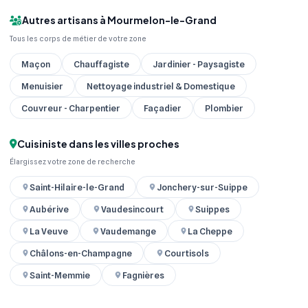
Autres artisans à Mourmelon-le-Grand
Tous les corps de métier de votre zone
Maçon
Chauffagiste
Jardinier - Paysagiste
Menuisier
Nettoyage industriel & Domestique
Couvreur - Charpentier
Façadier
Plombier
Cuisiniste dans les villes proches
Élargissez votre zone de recherche
Saint-Hilaire-le-Grand
Jonchery-sur-Suippe
Aubérive
Vaudesincourt
Suippes
La Veuve
Vaudemange
La Cheppe
Châlons-en-Champagne
Courtisols
Saint-Memmie
Fagnières