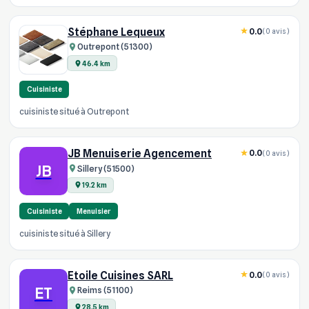
Stéphane Lequeux
0.0
(0 avis)
Outrepont (51300)
46.4 km
Cuisiniste
cuisiniste situé à Outrepont
JB Menuiserie Agencement
0.0
(0 avis)
JB
Sillery (51500)
19.2 km
Cuisiniste
Menuisier
cuisiniste situé à Sillery
Etoile Cuisines SARL
0.0
(0 avis)
ET
Reims (51100)
28.5 km