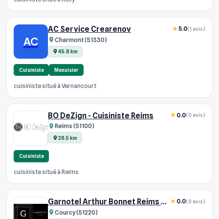
AC Service Crearenov
5.0
(1 avis)
AC
Charmont (51330)
45.8 km
Cuisiniste
Menuisier
cuisiniste situé à Vernancourt
BO DeZign - Cuisiniste Reims
0.0
(0 avis)
Reims (51100)
28.5 km
Cuisiniste
cuisiniste situé à Reims
Garnotel Arthur Bonnet Reims SARL
0.0
(0 avis)
Courcy (51220)