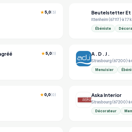
Beutelstetter Et 
5,0
★
(3)
BE
Ittenheim (67117)
à 7.7 
Ébéniste
Décora
agréé
A . D . J .
5,0
★
(1)
Strasbourg (67200)
à 
Menuisier
Ébéni
Aska Interior
0,0
★
(0)
Strasbourg (67200)
à 
Décorateur
Men