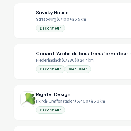
Sovsky House
SO
Strasbourg (67100)
à 6.6 km
Décorateur
Corian L'Arche du bois Transformateur 
CO
Niederhaslach (67280)
à 24.4 km
Décorateur
Menuisier
Rigate-Design
Illkirch-Graffenstaden (67400)
à 5.3 km
Décorateur