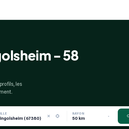
golsheim - 58
rofils, les
ement.
ILLE
RAYON