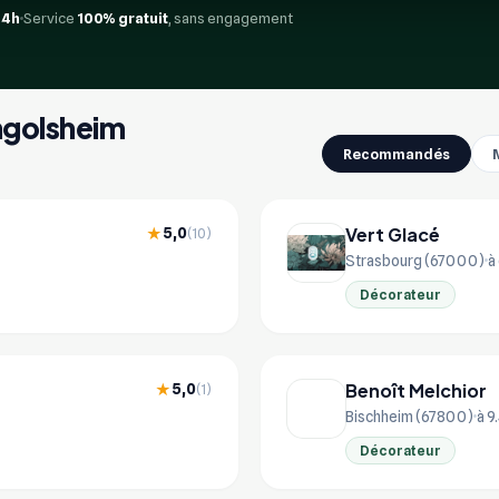
24h
Service
100% gratuit
, sans engagement
ingolsheim
Recommandés
Vert Glacé
5,0
★
(10)
Strasbourg (67000)
à
Décorateur
Benoît Melchior
5,0
★
(1)
Bischheim (67800)
à 9
Décorateur