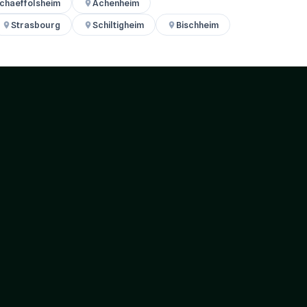
chaeffolsheim
Achenheim
Strasbourg
Schiltigheim
Bischheim