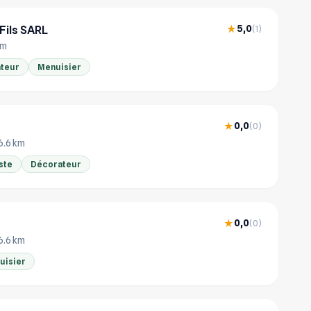
Fils SARL
5,0
★
(1)
km
teur
Menuisier
0,0
★
(0)
6.6 km
ste
Décorateur
0,0
★
(0)
6.6 km
uisier