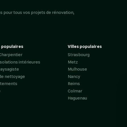
s pour tous vos projets de rénovation,
 populaires
Villes populaires
Charpentier
Strasbourg
Isolations intérieures
Metz
Paysagiste
Mulhouse
de nettoyage
Nancy
êtements
Reims
e
Colmar
Haguenau