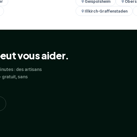
er
Geispolsheim
Obers
Illkirch-Graffenstaden
eut vous aider.
inutes : des artisans
 gratuit, sans