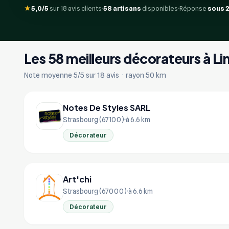
★
5,0/5
sur 18 avis clients
58 artisans
disponibles
Réponse
sous 
Les 58 meilleurs décorateurs à L
Note moyenne 5/5 sur 18 avis
·
rayon 50 km
Notes De Styles SARL
Strasbourg (67100)
à 6.6 km
Décorateur
Art'chi
Strasbourg (67000)
à 6.6 km
Décorateur