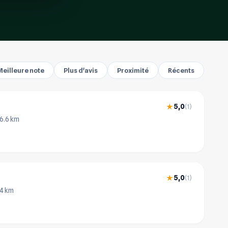
Meilleure note
Plus d'avis
Proximité
Récents
5,0
★
(1)
 6.6 km
5,0
★
(1)
.4 km