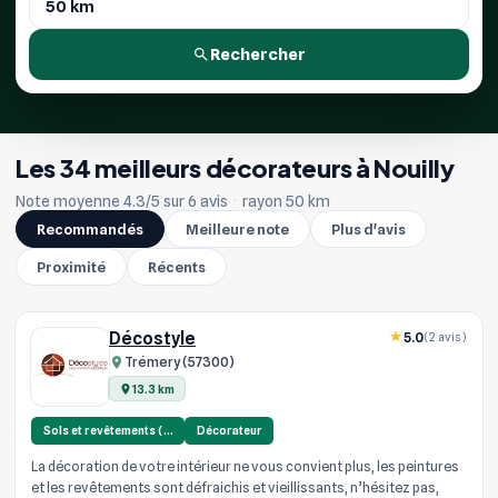
Rechercher
Les 34 meilleurs décorateurs à Nouilly
Note moyenne 4.3/5 sur 6 avis
·
rayon 50 km
Recommandés
Meilleure note
Plus d'avis
Proximité
Récents
Décostyle
5.0
(2 avis)
Trémery (57300)
13.3 km
Sols et revêtements (…
Décorateur
La décoration de votre intérieur ne vous convient plus, les peintures
et les revêtements sont défraichis et vieillissants, n’hésitez pas,