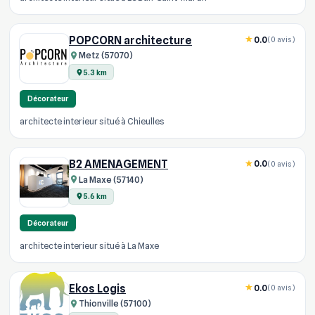
POPCORN architecture
0.0
(0 avis)
Metz (57070)
5.3 km
Décorateur
architecte interieur situé à Chieulles
B2 AMENAGEMENT
0.0
(0 avis)
La Maxe (57140)
5.6 km
Décorateur
architecte interieur situé à La Maxe
Ekos Logis
0.0
(0 avis)
Thionville (57100)