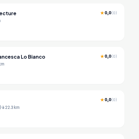
ecture
0,0
★
(0)
m
ancesca Lo Bianco
0,0
★
(0)
 km
0,0
★
(0)
)
à 22.3 km