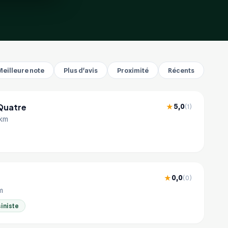
Meilleure note
Plus d'avis
Proximité
Récents
 Quatre
5,0
★
(1)
 km
0,0
★
(0)
km
iniste