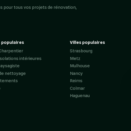
s pour tous vos projets de rénovation,
 populaires
Villes populaires
Charpentier
Strasbourg
Isolations intérieures
Metz
Paysagiste
Mulhouse
de nettoyage
Nancy
êtements
Reims
e
Colmar
Haguenau