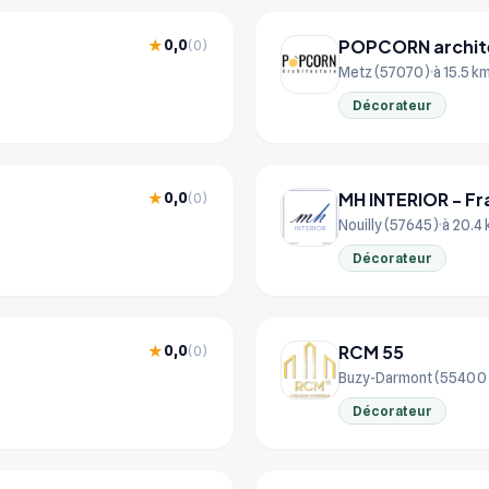
POPCORN archit
0,0
★
(0)
Metz (57070)
à 15.5 k
Décorateur
MH INTERIOR - Fr
0,0
★
(0)
Nouilly (57645)
à 20.4
Décorateur
RCM 55
0,0
★
(0)
Buzy-Darmont (55400
Décorateur