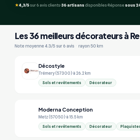
★
4,3/5
sur 6 avis clients
36 artisans
disponibles
Réponse
sous 2
Les 36 meilleurs décorateurs à Re
Note moyenne 4.3/5 sur 6 avis
·
rayon 50 km
Décostyle
Trémery (57300)
à 26.2 km
Sols et revêtements
Décorateur
Moderna Conception
MO
Metz (57050)
à 15.5 km
Sols et revêtements
Décorateur
Plaquiste