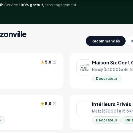
4h
Service
100% gratuit
, sans engagement
zonville
Recommandés
Maison Six Cent
5,0
★
(2)
Nancy (54000)
à 46.6
Décorateur
Intérieurs Privés
5,0
★
(2)
Metz (57000)
à 15.5 
s
Décorateur
Cuis