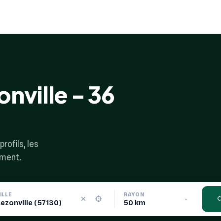
nville - 36
rofils, les
ement.
ILLE
RAYON