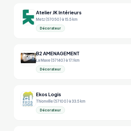
Atelier JK Intérieurs
Metz (57050)
à 15.5 km
Décorateur
B2 AMENAGEMENT
La Maxe (57140)
à 17.1 km
Décorateur
Ekos Logis
Thionville (57100)
à 33.5 km
Décorateur