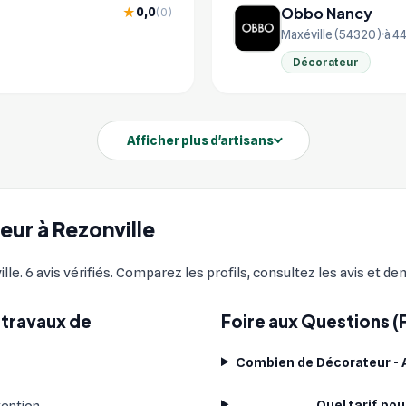
Obbo Nancy
0,0
★
(0)
Maxéville (54320)
à 4
Décorateur
Afficher plus d'artisans
eur à Rezonville
le. 6 avis vérifiés. Comparez les profils, consultez les avis et de
 travaux de
Foire aux Questions (
Combien de Décorateur - Ar
Quel tarif pou
vention