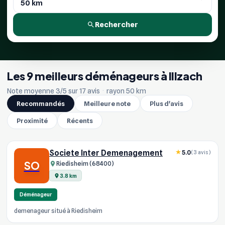
Rechercher
Les 9 meilleurs déménageurs à Illzach
Note moyenne 3/5 sur 17 avis
·
rayon 50 km
Recommandés
Meilleure note
Plus d'avis
Proximité
Récents
Societe Inter Demenagement
5.0
(3 avis)
SO
Riedisheim (68400)
3.8 km
Déménageur
demenageur situé à Riedisheim