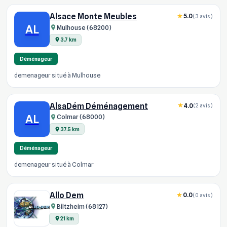
Alsace Monte Meubles
5.0
(3 avis)
AL
Mulhouse (68200)
3.7 km
Déménageur
demenageur situé à Mulhouse
AlsaDém Déménagement
4.0
(2 avis)
AL
Colmar (68000)
37.5 km
Déménageur
demenageur situé à Colmar
Allo Dem
0.0
(0 avis)
Biltzheim (68127)
21 km