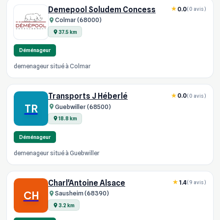
Demepool Soludem Concess
0.0
(0 avis)
Colmar (68000)
37.5 km
Déménageur
demenageur situé à Colmar
Transports J Héberlé
0.0
(0 avis)
TR
Guebwiller (68500)
18.8 km
Déménageur
demenageur situé à Guebwiller
Charl'Antoine Alsace
1.4
(9 avis)
CH
Sausheim (68390)
3.2 km