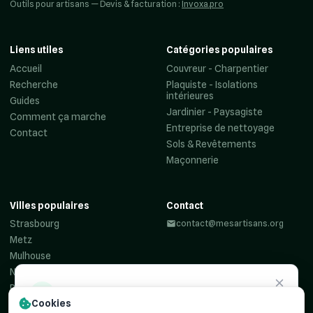
Outils pour artisans — Devis & facturation :
Invoxa.pro
Liens utiles
Catégories populaires
Accueil
Couvreur - Charpentier
Recherche
Plaquiste - Isolations
intérieures
Guides
Jardinier - Paysagiste
Comment ça marche
Entreprise de nettoyage
Contact
Sols & Revêtements
Maçonnerie
Villes populaires
Contact
Strasbourg
contact@mesartisans.org
Metz
Mulhouse
Nancy
Reims
Besoin d'un
artisan ?
Cookies
Colmar