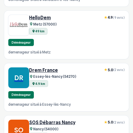
HelloDem
4.9
(9 avis)
Metz (57000)
49 km
Déménageur
demenageur situé à Metz
Drem France
5.0
(2 avis)
DR
Essey-lès-Nancy (54270)
4.9 km
Déménageur
demenageur situé à Essey-lès-Nancy
SOS Débarras Nancy
5.0
(2 avis)
SO
Nancy (54000)