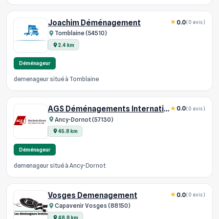
Joachim Déménagement
0.0
(0 avis)
Tomblaine (54510)
2.4 km
Déménageur
demenageur situé à Tomblaine
AGS Déménagements Internationaux - Lorraine, Metz
0.0
(0 avis)
Ancy-Dornot (57130)
45.8 km
Déménageur
demenageur situé à Ancy-Dornot
Vosges Demenagement
0.0
(0 avis)
Capavenir Vosges (88150)
48.8 km