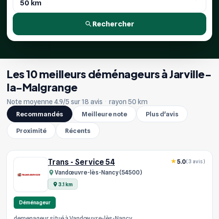
Rechercher
Les 10 meilleurs déménageurs à Jarville-
la-Malgrange
Note moyenne 4.9/5 sur 18 avis
·
rayon 50 km
Recommandés
Meilleure note
Plus d'avis
Proximité
Récents
Trans - Service 54
5.0
(3 avis)
Vandœuvre-lès-Nancy (54500)
3.1 km
Déménageur
demenageur situé à Vandœuvre-lès-Nancy