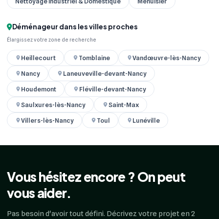
Nettoyage industriel & Domestique
Menuisier
Déménageur dans les villes proches
Élargissez votre zone de recherche
Heillecourt
Tomblaine
Vandœuvre-lès-Nancy
Nancy
Laneuveville-devant-Nancy
Houdemont
Fléville-devant-Nancy
Saulxures-lès-Nancy
Saint-Max
Villers-lès-Nancy
Toul
Lunéville
Vous hésitez encore ? On peut
vous aider.
Pas besoin d'avoir tout défini. Décrivez votre projet en 2