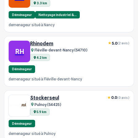
3.3 km
Déménageur
Nettoyage industriel &…
demenageur situé à Nancy
Rhinodem
5.0
(2 avis)
RH
Fléville-devant-Nancy (54710)
4.2 km
Déménageur
demenageur situé à Fléville-devant-Nancy
Stockerseul
0.0
(0 avis)
Pulnoy (54425)
5.9 km
Déménageur
demenageur situé à Pulnoy