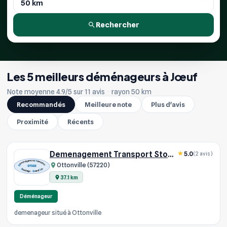
Rechercher
Les 5 meilleurs déménageurs à Jœuf
Note moyenne 4.9/5 sur 11 avis
·
rayon 50 km
Recommandés
Meilleure note
Plus d'avis
Proximité
Récents
Demenagement Transport Stockage
5.0
(2 avis)
Ottonville (57220)
37.1 km
Déménageur
demenageur situé à Ottonville