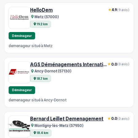
HelloDem
4.9
(9 avis)
Metz (57000)
19.2 km
Déménageur
demenageur situé à Metz
AGS Déménagements Internationaux - Lorraine, Metz
0.0
(0 avis)
Ancy-Dornot (57130)
18.7 km
Déménageur
demenageur situé à Ancy-Dornot
Bernard Leillet Demenagement
0.0
(0 avis)
Montigny-lès-Metz (57950)
18.4 km