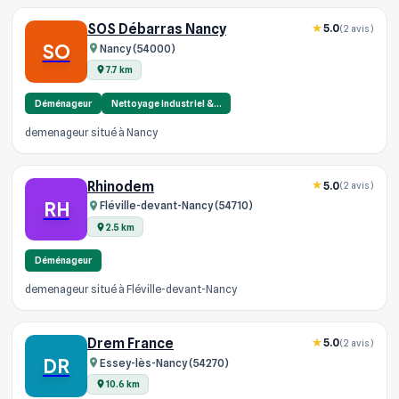
SOS Débarras Nancy
5.0
(2 avis)
SO
Nancy (54000)
7.7 km
Déménageur
Nettoyage industriel &…
demenageur situé à Nancy
Rhinodem
5.0
(2 avis)
RH
Fléville-devant-Nancy (54710)
2.5 km
Déménageur
demenageur situé à Fléville-devant-Nancy
Drem France
5.0
(2 avis)
DR
Essey-lès-Nancy (54270)
10.6 km