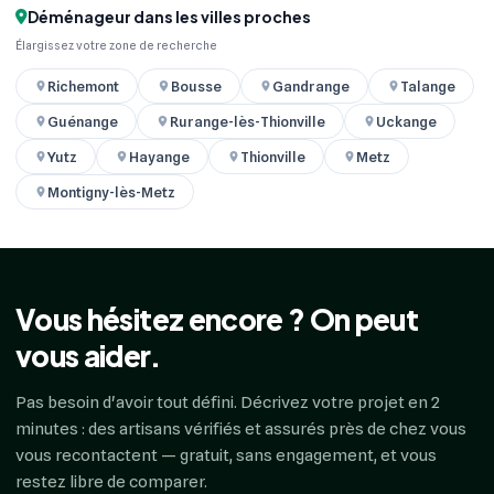
Déménageur dans les villes proches
Élargissez votre zone de recherche
Richemont
Bousse
Gandrange
Talange
Guénange
Rurange-lès-Thionville
Uckange
Yutz
Hayange
Thionville
Metz
Montigny-lès-Metz
Vous hésitez encore ? On peut
vous aider.
Pas besoin d'avoir tout défini. Décrivez votre projet en 2
minutes : des artisans vérifiés et assurés près de chez vous
vous recontactent — gratuit, sans engagement, et vous
restez libre de comparer.