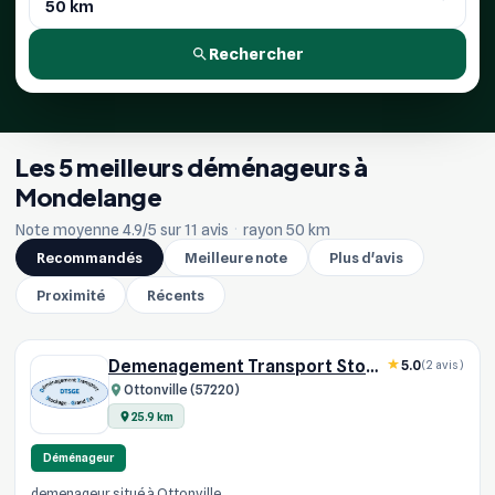
Rechercher
Les 5 meilleurs déménageurs à
Mondelange
Note moyenne 4.9/5 sur 11 avis
·
rayon 50 km
Recommandés
Meilleure note
Plus d'avis
Proximité
Récents
Demenagement Transport Stockage
5.0
(2 avis)
Ottonville (57220)
25.9 km
Déménageur
demenageur situé à Ottonville