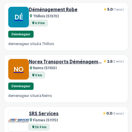
Déménagement Robe
5.0
(7 avis)
DÉ
Thillois (51370)
6.9 km
Déménageur
demenageur situé à Thillois
Norex Transports Déménagements
3.5
(2 avis)
NO
Reims (51100)
0 km
Déménageur
demenageur situé à Reims
SRS Services
0.0
(0 avis)
Fismes (51170)
26.9 km