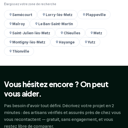
Élargissez votre zone de recherche
Semécourt
Lorry-lès-Metz
Plappeville
Malroy
Le Ban-Saint-Martin
Saint-Julien-lès-Metz
Chieulles
Metz
Montigny-lès-Metz
Hayange
Yutz
Thionville
Vous hésitez encore ? On peut
vous aider.
Pas besoin d'avoir tout défini. Décrivez votre projet en 2
minutes : des artisans vérifiés et assurés près de chez vous
vous recontactent — gratuit, sans engagement, et vous
restez libre de comparer.