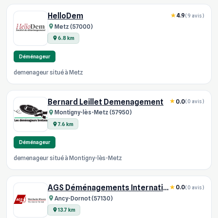
HelloDem
4.9
(9 avis)
Metz (57000)
6.8 km
Déménageur
demenageur situé à Metz
Bernard Leillet Demenagement
0.0
(0 avis)
Montigny-lès-Metz (57950)
7.6 km
Déménageur
demenageur situé à Montigny-lès-Metz
AGS Déménagements Internationaux - Lorraine, Metz
0.0
(0 avis)
Ancy-Dornot (57130)
13.7 km